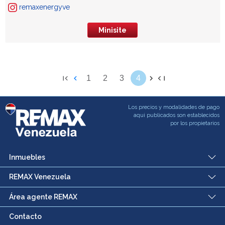
remaxenergyve
Minisite
1
2
3
4
Los precios y modalidades de pago
aqui publicados son establecidos
por los propietarios
Inmuebles
REMAX Venezuela
Área agente REMAX
Contacto