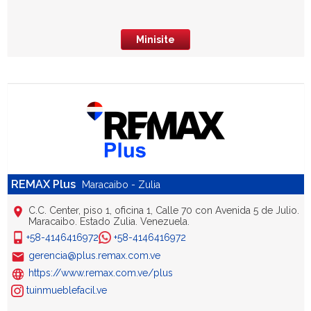
Minisite
REMAX Plus
Maracaibo - Zulia
C.C. Center, piso 1, oficina 1, Calle 70 con Avenida 5 de Julio.
Maracaibo. Estado Zulia. Venezuela.
+58-4146416972
+58-4146416972
gerencia@plus.remax.com.ve
https://www.remax.com.ve/plus
tuinmueblefacil.ve