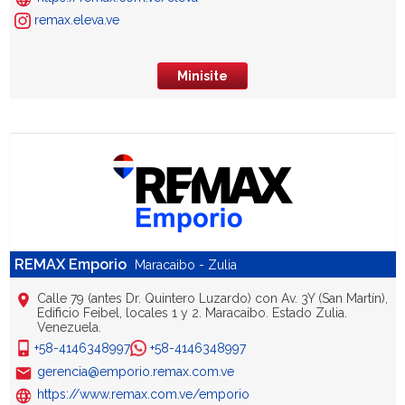
remax.eleva.ve
Minisite
REMAX Emporio
Maracaibo - Zulia
Calle 79 (antes Dr. Quintero Luzardo) con Av. 3Y (San Martín),
Edificio Feibel, locales 1 y 2. Maracaibo. Estado Zulia.
Venezuela.
+58-4146348997
+58-4146348997
gerencia@emporio.remax.com.ve
https://www.remax.com.ve/emporio