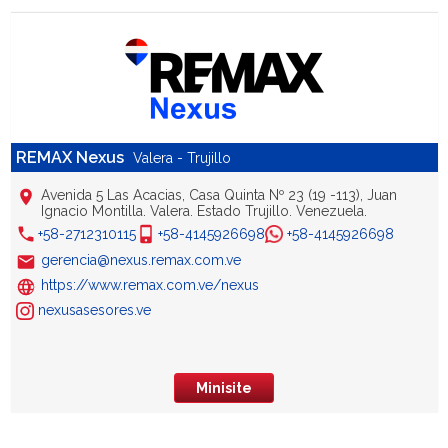
REMAX Nexus
Valera - Trujillo
Avenida 5 Las Acacias, Casa Quinta Nº 23 (19 -113), Juan
Ignacio Montilla. Valera. Estado Trujillo. Venezuela.
+58-2712310115
+58-4145926698
+58-4145926698
gerencia@nexus.remax.com.ve
https://www.remax.com.ve/nexus
nexusasesores.ve
Minisite