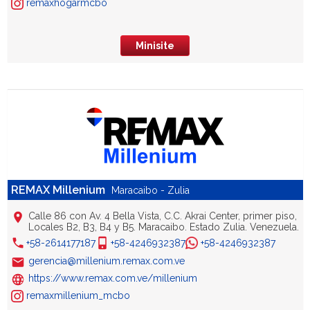
remaxhogarmcbo
Minisite
REMAX Millenium
Maracaibo - Zulia
Calle 86 con Av. 4 Bella Vista, C.C. Akrai Center, primer piso,
Locales B2, B3, B4 y B5. Maracaibo. Estado Zulia. Venezuela.
+58-2614177187
+58-4246932387
+58-4246932387
gerencia@millenium.remax.com.ve
https://www.remax.com.ve/millenium
remaxmillenium_mcbo