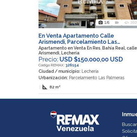
photo_camera
videocam
360
1
/6
360
En Venta Apartamento Calle
Arismendi, Parcelamiento Las
Palmeras, Lechería, Anzoátegui, 6016
Apartamento en Venta En Res. Bahía Real, calle
Arismendi, Lechería
VEN
Precio:
USD $150.000,00 USD
Código REMAX:
326154
Ciudad / municipio:
Lechería
Urbanización:
Parcelamiento Las Palmeras
square_foot
|
82 m²
Inmu
Buscar
Solicit