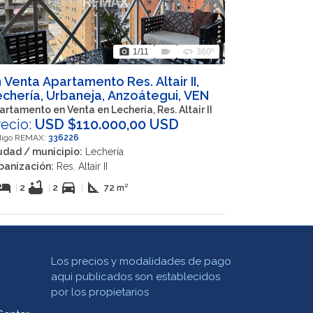
photo_camera
videocam
360
1
/11
360º
 Venta Apartamento Res. Altair II,
chería, Urbaneja, Anzoátegui, VEN
artamento en Venta en Lechería, Res. Altair II
recio:
USD $110.000,00 USD
digo REMAX:
336226
udad / municipio:
Lechería
banización:
Res. Altair II
otel
bathtub
directions_car
square_foot
|
2
|
2
|
72 m²
Los precios y modalidades de pago
aqui publicados son establecidos
por los propietarios