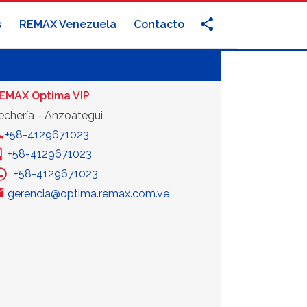
s
REMAX Venezuela
Contacto
EMAX Optima VIP
echería - Anzoátegui
+58-4129671023
+58-4129671023
+58-4129671023
gerencia@optima.remax.com.ve