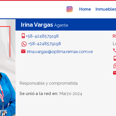
Home
Inmueble
Irina Vargas
Agente
+58-4248579198
R
+58-4248579198
L
irina.vargas@optima.remax.com.ve
Responsable y comprometida
Se unió a la red en:
Marzo 2024