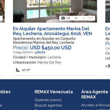
photo_camera
videocam
360
º
1
/5
360º
En Alquiler Apartamento Marina Del
En
Rey, Lechería, Anzoátegui, 6016, VEN
Le
,
Apartamento en Alquiler en Conjunto
Ap
Residencial Marina del Rey, Lechería
P
Precio:
USD $450,00 USD
Có
Código REMAX:
326162
Ci
Ciudad / municipio:
Lechería
Ur
Urbanización:
Marina Del Rey
h
2
square_foot
|
47 m²
ebles
REMAX Venezuela
Área Agente
REMAX
Quiénes somos
Acceso a Novus
ar
Buscar agentes