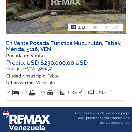
photo_camera
videocam
360
1
/10
360º
En Venta Posada Turística Mucunután, Tabay,
Mérida, 5116, VEN
Posada en Venta
Precio:
USD $230.000,00 USD
Código REMAX:
326057
Ciudad / municipio:
Tabay
Urbanización:
Mucunután
hotel
bathtub
directions_car
square_foot
flip_to_front
10
|
6
|
10
|
1.635 m²
|
1.635 m²
Los precios y modalidades de pago
aqui publicados son establecidos
por los propietarios