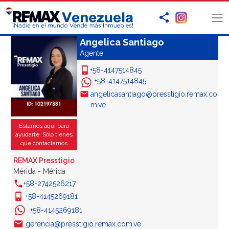
Angelica Santiago
Agente
+58-4147514845
+58-4147514845
angelicasantiago@presstigio.remax.co
m.ve
Estamos aquí para
ayudarte: Sólo tienes
que contactarnos
REMAX Presstigio
Mérida - Mérida
+58-2742526217
+58-4145269181
+58-4145269181
gerencia@presstigio.remax.com.ve