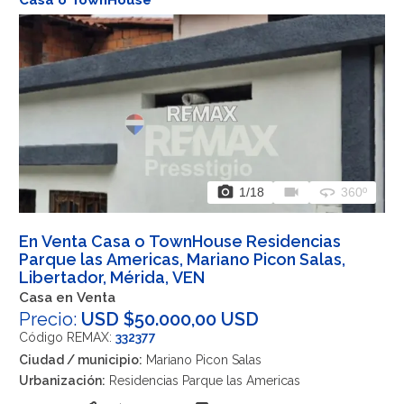
photo_camera
videocam
360
1
/18
360º
En Venta Casa o TownHouse Residencias
Parque las Americas, Mariano Picon Salas,
Libertador, Mérida, VEN
Casa en Venta
Precio:
USD $50.000,00 USD
Código REMAX:
332377
Ciudad / municipio:
Mariano Picon Salas
Urbanización:
Residencias Parque las Americas