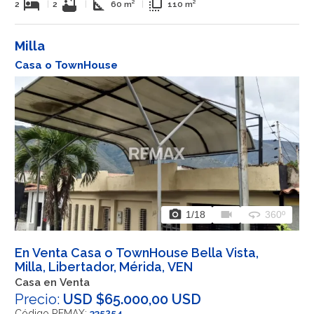
hotel
bathtub
square_foot
flip_to_front
2
|
2
|
60 m²
|
110 m²
Milla
Casa o TownHouse
photo_camera
videocam
360
1
/18
360º
En Venta Casa o TownHouse Bella Vista,
Milla, Libertador, Mérida, VEN
Casa en Venta
Precio:
USD $65.000,00 USD
Código REMAX:
335254