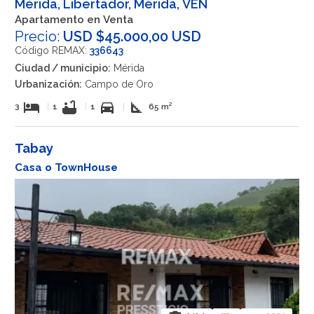
Mérida, Libertador, Mérida, VEN
Apartamento en Venta
Precio:
USD $45.000,00 USD
Código REMAX:
336643
Ciudad / municipio:
Mérida
Urbanización:
Campo de Oro
hotel
bathtub
directions_car
square_foot
3
|
1
|
1
|
65 m²
Tabay
Casa o TownHouse