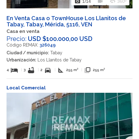
photo_camera
videocam
360
1
/14
360º
En Venta Casa o TownHouse Los Llanitos de
Tabay, Tabay, Mérida, 5116, VEN
Casa en venta
Precio:
USD $100.000,00 USD
Código REMAX:
326049
Ciudad / municipio:
Tabay
Urbanización:
Los Llanitos de Tabay
hotel
bathtub
directions_car
square_foot
flip_to_front
4
|
3
|
2
|
255 m²
|
255 m²
Local Comercial