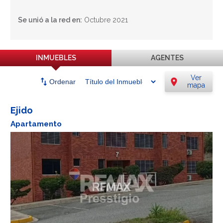
Se unió a la red en:
Octubre 2021
INMUEBLES
AGENTES
Ver
swap_vert
location_on
Ordenar
mapa
Ejido
Apartamento