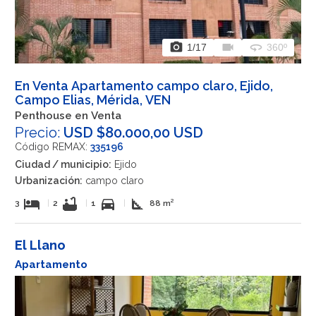
photo_camera
videocam
360
1
/17
360º
En Venta Apartamento campo claro, Ejido,
Campo Elias, Mérida, VEN
Penthouse en Venta
Precio:
USD $80.000,00 USD
Código REMAX:
335196
Ciudad / municipio:
Ejido
Urbanización:
campo claro
hotel
bathtub
directions_car
square_foot
3
|
2
|
1
|
88 m²
El Llano
Apartamento