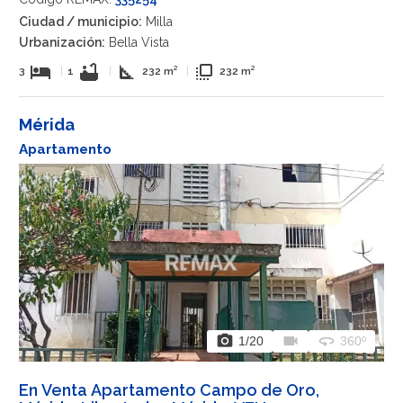
Ciudad / municipio:
Milla
Urbanización:
Bella Vista
hotel
bathtub
square_foot
flip_to_front
3
|
1
|
232 m²
|
232 m²
Mérida
Apartamento
photo_camera
videocam
360
1
/20
360º
En Venta Apartamento Campo de Oro,