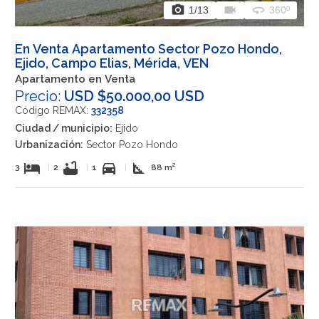
photo_camera
videocam
360
1
/13
360º
En Venta Apartamento Sector Pozo Hondo,
Ejido, Campo Elias, Mérida, VEN
Apartamento en Venta
Precio:
USD $50.000,00 USD
Código REMAX:
332358
Ciudad / municipio:
Ejido
Urbanización:
Sector Pozo Hondo
hotel
bathtub
directions_car
square_foot
3
|
2
|
1
|
88 m²