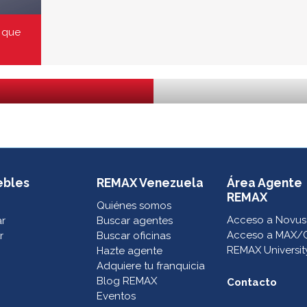
 que
swap_vert
Ordenar
ebles
REMAX Venezuela
Área Agente
REMAX
Quiénes somos
Acceso a Novus
ar
Buscar agentes
Acceso a MAX/
r
Buscar oficinas
REMAX Universit
Hazte agente
Adquiere tu franquicia
Blog REMAX
Contacto
Eventos