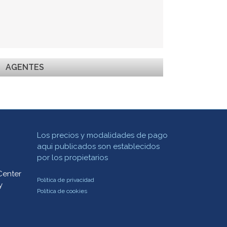
AGENTES
location_on
Ver mapa
Los precios y modalidades de pago
aqui publicados son establecidos
por los propietarios
Center
Política de privacidad
y
Política de cookies