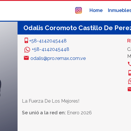
Home
Inmueble
Odalis Coromoto Castillo De Pere
+58-4142045448
R
+58-4142045448
C
M
odalis@pro.remax.com.ve
La Fuerza De Los Mejores!
Se unió a la red en:
Enero 2026