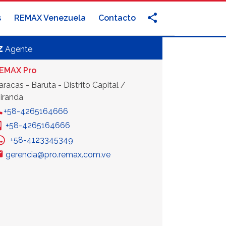
s
REMAX Venezuela
Contacto
z
Agente
EMAX Pro
aracas - Baruta - Distrito Capital /
iranda
+58-4265164666
+58-4265164666
+58-4123345349
gerencia@pro.remax.com.ve