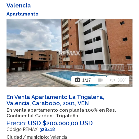
Valencia
Apartamento
photo_camera
videocam
360
1
/17
360º
En Venta Apartamento La Trigaleña,
Valencia, Carabobo, 2001, VEN
En venta apartamento con planta 100% en Res.
Continental Garden- Trigaleña
Precio:
USD $200.000,00 USD
Código REMAX:
328418
Ciudad / municipio:
Valencia