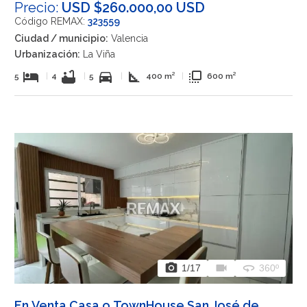
Precio:
USD $260.000,00 USD
Código REMAX:
323559
Ciudad / municipio:
Valencia
Urbanización:
La Viña
hotel
bathtub
directions_car
square_foot
flip_to_front
5
|
4
|
5
|
400 m²
|
600 m²
photo_camera
videocam
360
1
/17
360º
En Venta Casa o TownHouse San José de