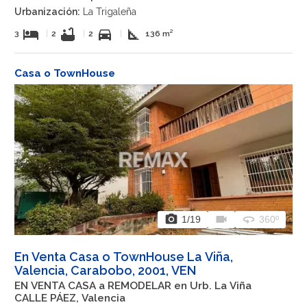
Urbanización:
La Trigaleña
hotel
bathtub
directions_car
square_foot
3
|
2
|
2
|
136 m²
Casa o TownHouse
photo_camera
videocam
360
1
/19
360º
En Venta Casa o TownHouse La Viña,
Valencia, Carabobo, 2001, VEN
EN VENTA CASA a REMODELAR en Urb. La Viña
CALLE PÁEZ, Valencia