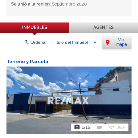
Se unió a la red en:
Septiembre 2020
INMUEBLES
AGENTES
Ver
swap_vert
location_on
Ordenar
mapa
Terreno y Parcela
photo_camera
videocam
360
1
/15
360º