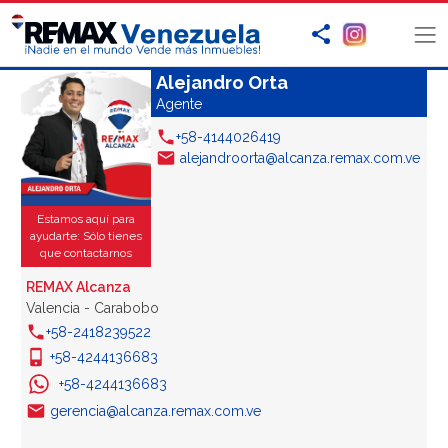
Alejandro Orta
Agente
+58-4144026419
alejandroorta@alcanza.remax.com.ve
Estamos aquí para
ayudarte: Sólo tienes
que contactarnos
REMAX Alcanza
Valencia - Carabobo
+58-2418239522
+58-4244136683
+58-4244136683
gerencia@alcanza.remax.com.ve