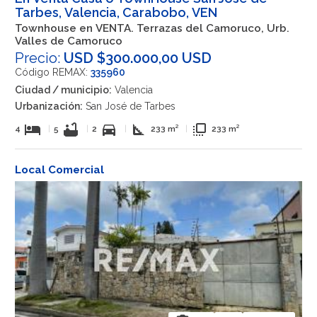
Tarbes, Valencia, Carabobo, VEN
Townhouse en VENTA. Terrazas del Camoruco, Urb.
Valles de Camoruco
Precio:
USD $300.000,00 USD
Código REMAX:
335960
Ciudad / municipio:
Valencia
Urbanización:
San José de Tarbes
hotel
bathtub
directions_car
square_foot
flip_to_front
4
|
5
|
2
|
233 m²
|
233 m²
Local Comercial