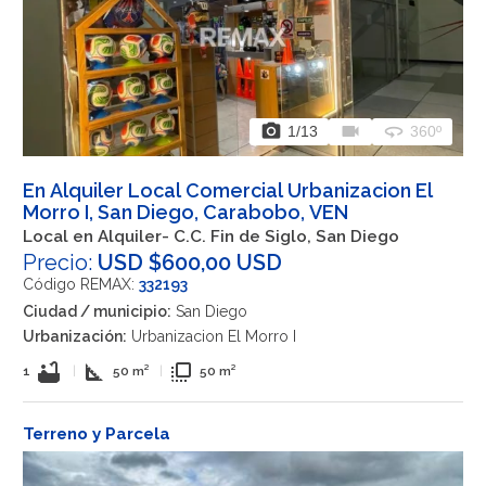
photo_camera
videocam
360
1
/13
360º
En Alquiler Local Comercial Urbanizacion El
Morro I, San Diego, Carabobo, VEN
Local en Alquiler- C.C. Fin de Siglo, San Diego
Precio:
USD $600,00 USD
Código REMAX:
332193
Ciudad / municipio:
San Diego
Urbanización:
Urbanizacion El Morro I
bathtub
square_foot
flip_to_front
1
|
50 m²
|
50 m²
Terreno y Parcela