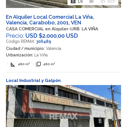
photo_camera
videocam
360
1
/6
360º
En Alquiler Local Comercial La Viña,
Valencia, Carabobo, 2001, VEN
CASA COMERCIAL en Alquiler-URB. LA VIÑA
Precio:
USD $2.000,00 USD
Código REMAX:
306489
Ciudad / municipio:
Valencia
Urbanización:
La Viña
square_foot
flip_to_front
|
480 m²
|
480 m²
Local Industrial y Galpón