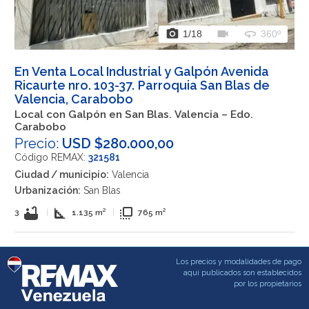
photo_camera
videocam
360
1
/18
360º
En Venta Local Industrial y Galpón Avenida
Ricaurte nro. 103-37. Parroquia San Blas de
Valencia, Carabobo
Local con Galpón en San Blas. Valencia – Edo.
Carabobo
Precio:
USD $280.000,00
Código REMAX:
321581
Ciudad / municipio:
Valencia
Urbanización:
San Blas
bathtub
square_foot
flip_to_front
3
|
1.135 m²
|
765 m²
Los precios y modalidades de pago
aqui publicados son establecidos
por los propietarios