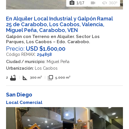
photo_camera
videocam
360
1
/17
360º
En Alquiler Local Industrial y Galpón Ramal
25 de Carabobo, Los Caobos, Valencia,
Miguel Peña, Carabobo, VEN
Galpón con Terreno en Alquiler. Sector Los
Parques, Los Caobos – Edo. Carabobo.
Precio:
USD $1.600,00
Código REMAX:
294858
Ciudad / municipio:
Miguel Peña
Urbanización:
Los Caobos
bathtub
square_foot
flip_to_front
2
|
300 m²
|
5.000 m²
San Diego
Local Comercial