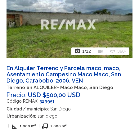
photo_camera
videocam
360
1
/12
360º
En Alquiler Terreno y Parcela maco, maco,
Asentamiento Campesino Maco Maco, San
Diego, Carabobo, 2006, VEN
Terreno en ALQUILER- Maco Maco, San Diego
Precio:
USD $500,00 USD
Código REMAX:
329951
Ciudad / municipio:
San Diego
Urbanización:
san diego
square_foot
flip_to_front
|
1.000 m²
|
1.000 m²