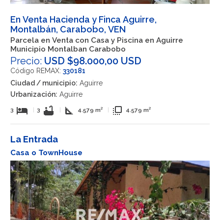
En Venta Hacienda y Finca Aguirre,
Montalbán, Carabobo, VEN
Parcela en Venta con Casa y Piscina en Aguirre
Municipio Montalban Carabobo
Precio:
USD $98.000,00 USD
Código REMAX:
330181
Ciudad / municipio:
Aguirre
Urbanización:
Aguirre
hotel
bathtub
square_foot
flip_to_front
3
|
3
|
4.579 m²
|
4.579 m²
La Entrada
Casa o TownHouse