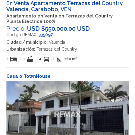
En Venta Apartamento Terrazas del Country,
Valencia, Carabobo, VEN
Apartamento en Venta en Terrazas del Country
Planta Electrica 100%
Precio:
USD $550.000,00 USD
Código REMAX:
335097
Ciudad / municipio:
Valencia
Urbanización:
Terrazas del Country
hotel
bathtub
directions_car
square_foot
3
|
3
|
4
|
360 m²
Casa o TownHouse