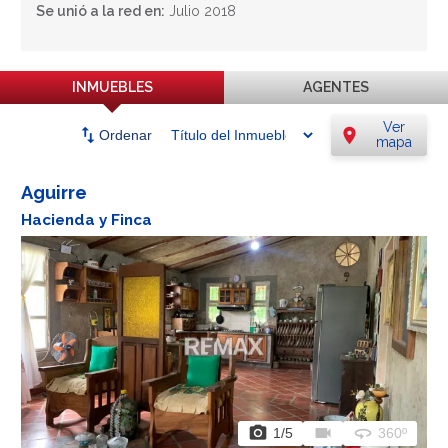
Se unió a la red en:
Julio 2018
INMUEBLES
AGENTES
Ver
swap_vert
location_on
Ordenar
mapa
Aguirre
Hacienda y Finca
photo_camera
videocam
360
1
/5
360º