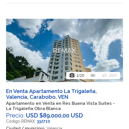
photo_camera
videocam
360
1
/20
360º
En Venta Apartamento La Trigaleña,
Valencia, Carabobo, VEN
Apartamento en Venta en Res Buena Vista Suites -
La Trigaleña Obra Blanca
Precio:
USD $89.000,00 USD
Código REMAX:
332710
Ciudad / municipio:
Valencia