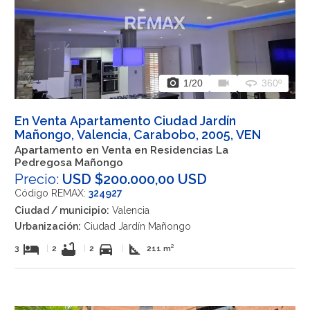
photo_camera
videocam
360
1
/20
360º
En Venta Apartamento Ciudad Jardín
Mañongo, Valencia, Carabobo, 2005, VEN
Apartamento en Venta en Residencias La
Pedregosa Mañongo
Precio:
USD $200.000,00 USD
Código REMAX:
324927
Ciudad / municipio:
Valencia
Urbanización:
Ciudad Jardín Mañongo
hotel
bathtub
directions_car
square_foot
3
|
2
|
2
|
211 m²