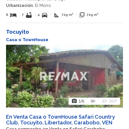
Urbanización:
El Morro
hotel
bathtub
directions_car
square_foot
flip_to_front
8
|
7
|
4
|
729 m²
|
729 m²
Tocuyito
Casa o TownHouse
photo_camera
videocam
360
1
/6
360º
En Venta Casa o TownHouse Safari Country
Club, Tocuyito, Libertador, Carabobo, VEN
Casa campestre en Venta en Safari Carabobo