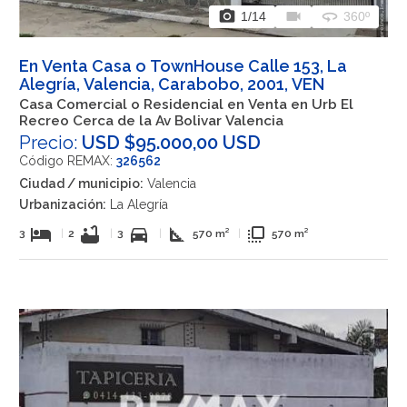
photo_camera
videocam
360
1
/14
360º
En Venta Casa o TownHouse Calle 153, La
Alegría, Valencia, Carabobo, 2001, VEN
Casa Comercial o Residencial en Venta en Urb El
Recreo Cerca de la Av Bolivar Valencia
Precio:
USD $95.000,00 USD
Código REMAX:
326562
Ciudad / municipio:
Valencia
Urbanización:
La Alegría
hotel
bathtub
directions_car
square_foot
flip_to_front
3
|
2
|
3
|
570 m²
|
570 m²