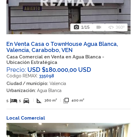
photo_camera
videocam
360
1
/15
360º
En Venta Casa o TownHouse Agua Blanca,
Valencia, Carabobo, VEN
Casa Comercial en Venta en Agua Blanca -
Ubicación Estratégica
Precio:
USD $180.000,00 USD
Código REMAX:
335098
Ciudad / municipio:
Valencia
Urbanización:
Agua Blanca
hotel
directions_car
square_foot
flip_to_front
5
5
|
360 m²
|
400 m²
Local Comercial