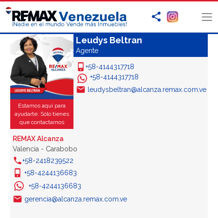
Leudys Beltran
Agente
+58-4144317718
+58-4144317718
leudysbeltran@alcanza.remax.com.ve
Estamos aquí para
ayudarte: Sólo tienes
que contactarnos
REMAX Alcanza
Valencia - Carabobo
+58-2418239522
+58-4244136683
+58-4244136683
gerencia@alcanza.remax.com.ve