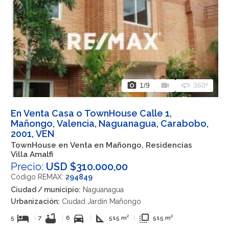
photo_camera
videocam
360
1
/9
360º
En Venta Casa o TownHouse Calle 1,
Mañongo, Valencia, Naguanagua, Carabobo,
2001, VEN
TownHouse en Venta en Mañongo, Residencias
Villa Amalfi
Precio:
USD $310.000,00
Código REMAX:
294849
Ciudad / municipio:
Naguanagua
Urbanización:
Ciudad Jardín Mañongo
hotel
bathtub
directions_car
square_foot
flip_to_front
5
|
7
|
6
|
515 m²
|
515 m²