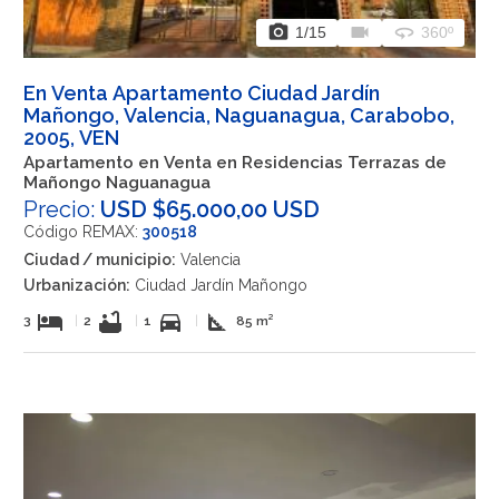
photo_camera
videocam
360
1
/15
360º
En Venta Apartamento Ciudad Jardín
Mañongo, Valencia, Naguanagua, Carabobo,
2005, VEN
Apartamento en Venta en Residencias Terrazas de
Mañongo Naguanagua
Precio:
USD $65.000,00 USD
Código REMAX:
300518
Ciudad / municipio:
Valencia
Urbanización:
Ciudad Jardín Mañongo
hotel
bathtub
directions_car
square_foot
3
|
2
|
1
|
85 m²