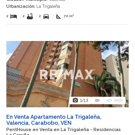
Urbanización:
La Trigaleña
hotel
bathtub
directions_car
square_foot
2
|
2
|
2
|
70 m²
photo_camera
videocam
360
1
/13
360º
En Venta Apartamento La Trigaleña,
Valencia, Carabobo, VEN
PentHouse en Venta en La Trigaleña - Residencias
La Coruña