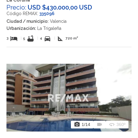
Precio:
USD $430.000,00 USD
Código REMAX:
335096
Ciudad / municipio:
Valencia
Urbanización:
La Trigaleña
hotel
bathtub
directions_car
square_foot
3
|
5
|
4
|
720 m²
photo_camera
videocam
360
1
/14
360º