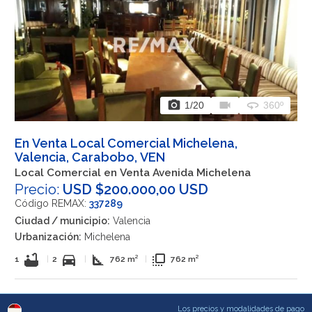
photo_camera
videocam
360
1
/20
360º
En Venta Local Comercial Michelena,
Valencia, Carabobo, VEN
Local Comercial en Venta Avenida Michelena
Precio:
USD $200.000,00 USD
Código REMAX:
337289
Ciudad / municipio:
Valencia
Urbanización:
Michelena
bathtub
directions_car
square_foot
flip_to_front
1
|
2
|
762 m²
|
762 m²
Los precios y modalidades de pago