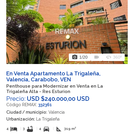
photo_camera
videocam
360
1
/20
360º
En Venta Apartamento La Trigaleña,
Valencia, Carabobo, VEN
Penthouse para Modernizar en Venta en La
Trigaleña Alta - Res Esturion
Precio:
USD $240.000,00 USD
Código REMAX:
332361
Ciudad / municipio:
Valencia
Urbanización:
La Trigaleña
hotel
bathtub
directions_car
square_foot
4
|
3
|
4
|
319 m²