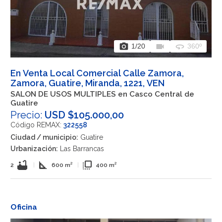
photo_camera
videocam
360
1
/20
360º
En Venta Local Comercial Calle Zamora,
Zamora, Guatire, Miranda, 1221, VEN
SALON DE USOS MULTIPLES en Casco Central de
Guatire
Precio:
USD $105.000,00
Código REMAX:
322558
Ciudad / municipio:
Guatire
Urbanización:
Las Barrancas
bathtub
square_foot
flip_to_front
2
|
600 m²
|
400 m²
Oficina