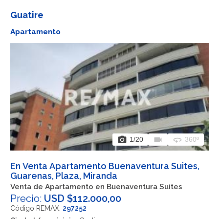
Guatire
Apartamento
photo_camera
videocam
360
1
/20
360º
En Venta Apartamento Buenaventura Suites,
Guarenas, Plaza, Miranda
Venta de Apartamento en Buenaventura Suites
Precio:
USD $112.000,00
Código REMAX:
297252