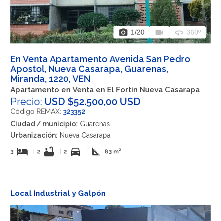
photo_camera
videocam
360
1
/20
360º
En Venta Apartamento Avenida San Pedro
Apostol, Nueva Casarapa, Guarenas,
Miranda, 1220, VEN
Apartamento en Venta en El Fortin Nueva Casarapa
Precio:
USD $52.500,00 USD
Código REMAX:
323352
Ciudad / municipio:
Guarenas
Urbanización:
Nueva Casarapa
hotel
bathtub
directions_car
square_foot
3
|
2
|
2
|
83 m²
Local Industrial y Galpón