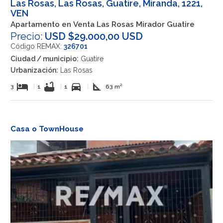
Las Rosas, Las Rosas, Guatire, Miranda, 1221,
VEN
Apartamento en Venta Las Rosas Mirador Guatire
Precio:
USD $29.000,00 USD
Código REMAX:
326701
Ciudad / municipio:
Guatire
Urbanización:
Las Rosas
hotel
bathtub
directions_car
square_foot
3
|
1
|
1
|
63 m²
Casa o TownHouse