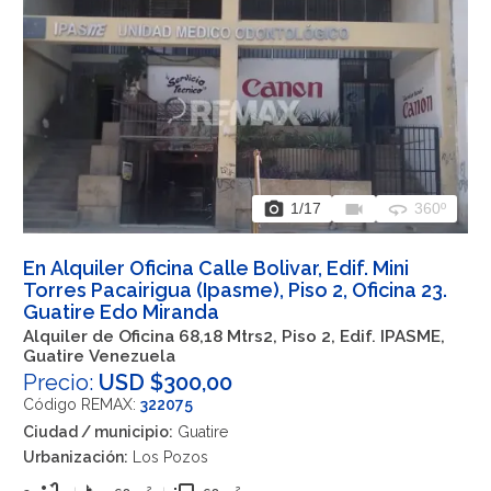
photo_camera
videocam
360
1
/17
360º
En Alquiler Oficina Calle Bolivar, Edif. Mini
Torres Pacairigua (Ipasme), Piso 2, Oficina 23.
Guatire Edo Miranda
Alquiler de Oficina 68,18 Mtrs2, Piso 2, Edif. IPASME,
Guatire Venezuela
Precio:
USD $300,00
Código REMAX:
322075
Ciudad / municipio:
Guatire
Urbanización:
Los Pozos