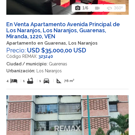
photo_camera
videocam
360
1
/6
360º
En Venta Apartamento Avenida Principal de
Los Naranjos, Los Naranjos, Guarenas,
Miranda, 1220, VEN
Apartamento en Guarenas, Los Naranjos
Precio:
USD $35.000,00 USD
Código REMAX:
323240
Ciudad / municipio:
Guarenas
Urbanización:
Los Naranjos
hotel
bathtub
directions_car
square_foot
4
|
1
|
1
|
76 m²