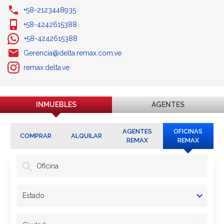
+58-2123448935
+58-4242615388
+58-4242615388
Gerencia@delta.remax.com.ve
remax.delta.ve
INMUEBLES
AGENTES
AGENTES
OFICINAS
COMPRAR
ALQUILAR
REMAX
REMAX
Oficina
Estado