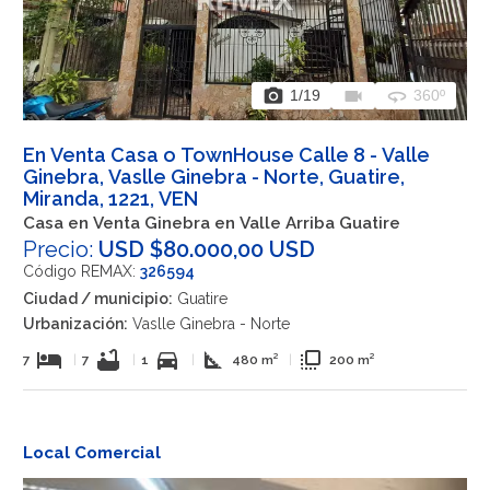
photo_camera
videocam
360
1
/19
360º
En Venta Casa o TownHouse Calle 8 - Valle
Ginebra, Vaslle Ginebra - Norte, Guatire,
Miranda, 1221, VEN
Casa en Venta Ginebra en Valle Arriba Guatire
Precio:
USD $80.000,00 USD
Código REMAX:
326594
Ciudad / municipio:
Guatire
Urbanización:
Vaslle Ginebra - Norte
hotel
bathtub
directions_car
square_foot
flip_to_front
7
|
7
|
1
|
480 m²
|
200 m²
Local Comercial