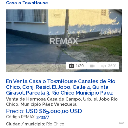
Casa o TownHouse
photo_camera
videocam
360
1
/20
360º
En Venta Casa o TownHouse Canales de Rio
Chico, Conj. Resid. El Jobo, Calle 4, Quinta
Girasol, Parcela 3, Rio Chico Municipio Páez
Venta de Hermosa Casa de Campo, Urb. el Jobo Rio
Chico, Municipio Páez Venezuela
Precio:
USD $65.000,00 USD
Código REMAX:
323377
Ciudad / municipio:
Río Chico