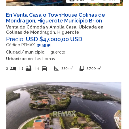
En Venta Casa o TownHouse Colinas de
Mondragon, Higuerote Municipio Brion
Venta de Cómoda y Amplia Casa, Ubicada en
Colinas de Mondragón, Higuerote
Precio:
USD $47.000,00 USD
Código REMAX:
305990
Ciudad / municipio:
Higuerote
Urbanización:
Las Lomas
hotel
bathtub
directions_car
square_foot
flip_to_front
3
|
3
|
4
|
220 m²
|
2.700 m²