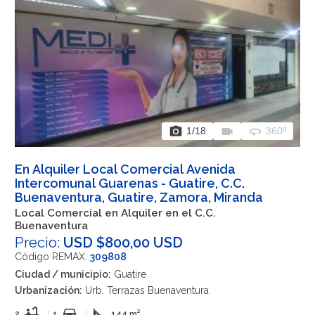
photo_camera
videocam
360
1
/18
360º
En Alquiler Local Comercial Avenida
Intercomunal Guarenas - Guatire, C.C.
Buenaventura, Guatire, Zamora, Miranda
Local Comercial en Alquiler en el C.C.
Buenaventura
Precio:
USD $800,00 USD
Código REMAX:
309808
Ciudad / municipio:
Guatire
Urbanización:
Urb. Terrazas Buenaventura
bathtub
directions_car
square_foot
2
|
1
|
144 m²