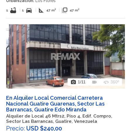
Urbanización:
Los Flores
bathtub
directions_car
square_foot
flip_to_front
1
|
1
|
47 m²
|
47 m²
photo_camera
videocam
360
1
/11
360º
En Alquiler Local Comercial Carretera
Nacional Guatire Guarenas, Sector Las
Barrancas, Guatire Edo Miranda
Alquiler de Local 46 Mtrs2, Piso 4, Edif. Compro,
Sector Las Barrancas, Guatire, Venezuela
Precio:
USD $240,00