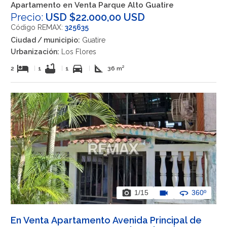
Apartamento en Venta Parque Alto Guatire
Precio:
USD $22.000,00 USD
Código REMAX:
325635
Ciudad / municipio:
Guatire
Urbanización:
Los Flores
hotel
bathtub
directions_car
square_foot
2
|
1
|
1
|
36 m²
photo_camera
videocam
360
1
/15
360º
En Venta Apartamento Avenida Principal de