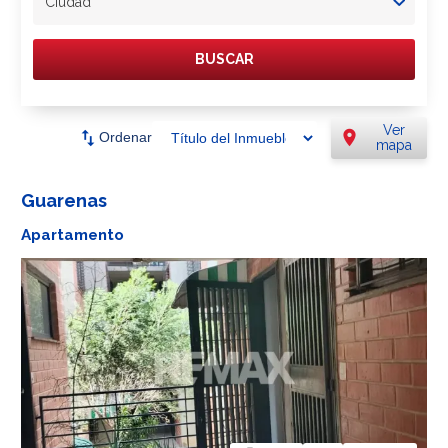
Ciudad
BUSCAR
Ver
swap_vert
location_on
Ordenar
mapa
Guarenas
Apartamento