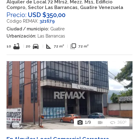
Alquiler de Local 72 Mtrs2, Mezz. M11, Edificio
Compro, Sector Las Barrancas, Guatire Venezuela
Precio:
USD $350,00
Código REMAX:
321679
Ciudad / municipio:
Guatire
Urbanización:
Las Barrancas
bathtub
directions_car
square_foot
flip_to_front
10
|
20
|
72 m²
|
72 m²
photo_camera
videocam
360
1
/9
360º