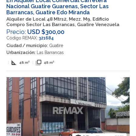
En Alquiler Local Comercial Carretera
Nacional Guatire Guarenas, Sector Las
Barrancas, Guatire Edo Miranda
Alquiler de Local 48 Mtrs2, Mezz. M9, Edificio
Compro Sector Las Barrancas, Guatire Venezuela
Precio:
USD $300,00
Código REMAX:
321684
Ciudad / municipio:
Guatire
Urbanización:
Las Barrancas
square_foot
flip_to_front
|
48 m²
|
48 m²