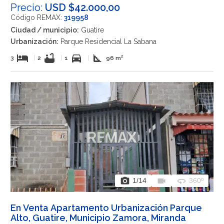
Precio:
USD $42.000,00
Código REMAX:
319958
Ciudad / municipio:
Guatire
Urbanización:
Parque Residencial La Sabana
hotel
bathtub
directions_car
square_foot
3
|
2
|
1
|
96 m²
photo_camera
videocam
360
1
/14
360º
En Venta Apartamento Urbanización Parque
Alto, Guatire, Municipio Zamora, Miranda