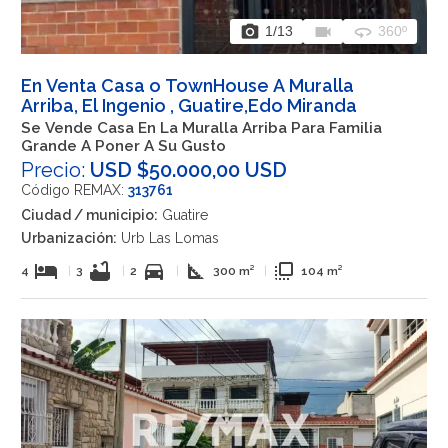
photo_camera
videocam
360
1
/13
360º
En Venta Casa o TownHouse A Muralla
Arriba, El Ingenio , Guatire,Edo Miranda
Se Vende Casa En La Muralla Arriba Para Familia
Grande A Poner A Su Gusto
Precio:
USD $50.000,00 USD
Código REMAX:
313761
Ciudad / municipio:
Guatire
Urbanización:
Urb Las Lomas
hotel
bathtub
directions_car
square_foot
flip_to_front
4
|
3
|
2
|
300 m²
|
104 m²