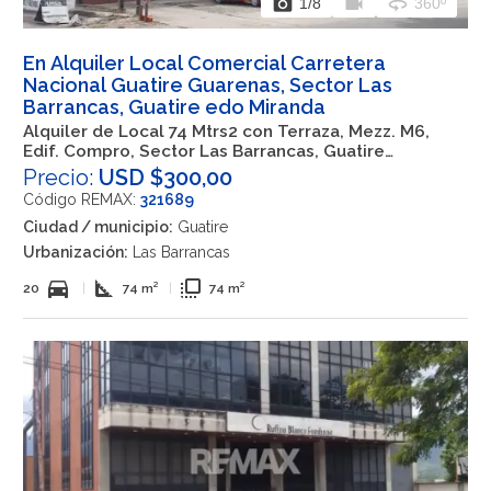
photo_camera
videocam
360
1
/8
360º
En Alquiler Local Comercial Carretera
Nacional Guatire Guarenas, Sector Las
Barrancas, Guatire edo Miranda
Alquiler de Local 74 Mtrs2 con Terraza, Mezz. M6,
Edif. Compro, Sector Las Barrancas, Guatire
Venezuela
Precio:
USD $300,00
Código REMAX:
321689
Ciudad / municipio:
Guatire
Urbanización:
Las Barrancas
directions_car
square_foot
flip_to_front
20
|
74 m²
|
74 m²