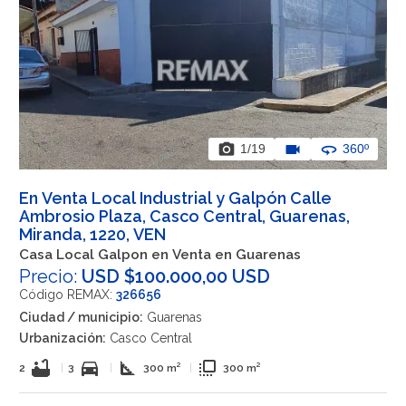
photo_camera
videocam
360
1
/19
360º
En Venta Local Industrial y Galpón Calle
Ambrosio Plaza, Casco Central, Guarenas,
Miranda, 1220, VEN
Casa Local Galpon en Venta en Guarenas
Precio:
USD $100.000,00 USD
Código REMAX:
326656
Ciudad / municipio:
Guarenas
Urbanización:
Casco Central
bathtub
directions_car
square_foot
flip_to_front
2
|
3
|
300 m²
|
300 m²