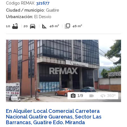
Código REMAX:
321677
Ciudad / municipio:
Guatire
Urbanización:
El Desvío
bathtub
directions_car
square_foot
flip_to_front
10
|
20
|
46 m²
|
46 m²
photo_camera
videocam
360
1
/9
360º
En Alquiler Local Comercial Carretera
Nacional Guatire Guarenas, Sector Las
Barrancas, Guatire Edo. Miranda