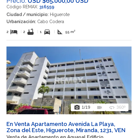
Precio:
USD $65.000,00 USD
Código REMAX:
316559
Ciudad / municipio:
Higuerote
Urbanización:
Cabo Codera
hotel
bathtub
directions_car
square_foot
2
|
2
|
1
|
55 m²
photo_camera
videocam
360
1
/19
360º
En Venta Apartamento Avenida La Playa,
Zona del Este, Higuerote, Miranda, 1231, VEN
Venta de Apartamento en Aguasal Edificio