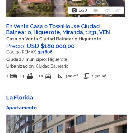
photo_camera
videocam
360
1
/20
360º
En Venta Casa o TownHouse Ciudad
Balneario, Higuerote, Miranda, 1231, VEN
Casa en Venta Ciudad Balneario Higuerote
Precio:
USD $180.000,00
Código REMAX:
321806
Ciudad / municipio:
Higuerote
Urbanización:
Ciudad Balneario
hotel
bathtub
directions_car
square_foot
flip_to_front
4
|
5
|
10
|
500 m²
|
1.321 m²
La Florida
Apartamento