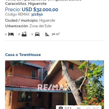
Caracolitos. Higuerote
Precio:
USD $32.000,00
Código REMAX:
321850
Ciudad / municipio:
Higuerote
Urbanización:
Zona del Este
hotel
bathtub
directions_car
square_foot
1
|
2
|
1
|
36 m²
Casa o TownHouse
photo_camera
videocam
360
1
/13
360º