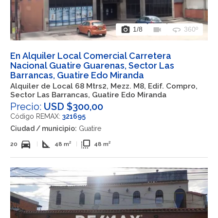
photo_camera
videocam
360
1
/8
360º
En Alquiler Local Comercial Carretera
Nacional Guatire Guarenas, Sector Las
Barrancas, Guatire Edo Miranda
Alquiler de Local 68 Mtrs2, Mezz. M8, Edif. Compro,
Sector Las Barrancas, Guatire Edo Miranda
Precio:
USD $300,00
Código REMAX:
321695
Ciudad / municipio:
Guatire
directions_car
square_foot
flip_to_front
20
|
48 m²
|
48 m²