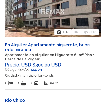
photo_camera
videocam
360
1
/18
360º
En Alquiler Apartamento higuerote, brion ,
edo miranda
Apartamento en Alquiler en Higuerote 64m² Piso 1
Cerca de La Virgen”
Precio:
USD $300,00 USD
Código REMAX:
324109
Ciudad / municipio:
La Florida
hotel
bathtub
directions_car
square_foot
2
|
2
|
1
|
64 m²
Río Chico