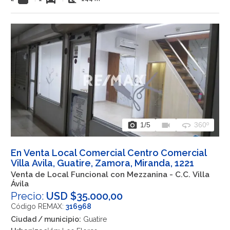
photo_camera
videocam
360
1
/5
360º
En Venta Local Comercial Centro Comercial
Villa Avila, Guatire, Zamora, Miranda, 1221
Venta de Local Funcional con Mezzanina - C.C. Villa
Ávila
Precio:
USD $35.000,00
Código REMAX:
316968
Ciudad / municipio:
Guatire