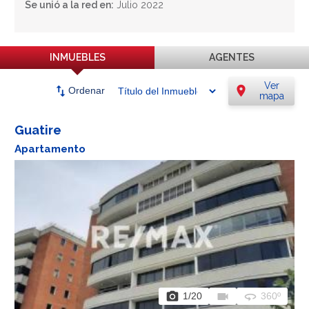
Se unió a la red en:
Julio 2022
INMUEBLES
AGENTES
Ver
swap_vert
location_on
Ordenar
mapa
Guatire
Apartamento
photo_camera
videocam
360
1
/20
360º