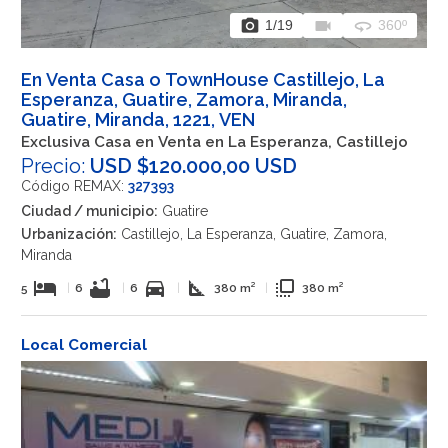
photo_camera
videocam
360
1
/19
360º
En Venta Casa o TownHouse Castillejo, La
Esperanza, Guatire, Zamora, Miranda,
Guatire, Miranda, 1221, VEN
Exclusiva Casa en Venta en La Esperanza, Castillejo
Precio:
USD $120.000,00 USD
Código REMAX:
327393
Ciudad / municipio:
Guatire
Urbanización:
Castillejo, La Esperanza, Guatire, Zamora,
Miranda
hotel
bathtub
directions_car
square_foot
flip_to_front
5
|
6
|
6
|
380 m²
|
380 m²
Local Comercial