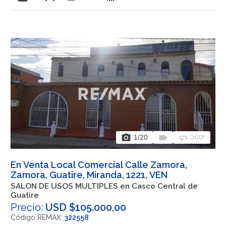
photo_camera
videocam
360
1
/20
360º
En Venta Local Comercial Calle Zamora,
Zamora, Guatire, Miranda, 1221, VEN
SALON DE USOS MULTIPLES en Casco Central de
Guatire
Precio:
USD $105.000,00
Código REMAX:
322558