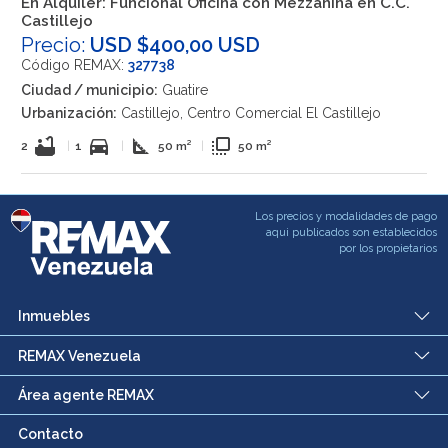
En Alquiler: Funcional Oficina con Mezzanina en C.C.
Castillejo
Precio:
USD $400,00 USD
Código REMAX:
327738
Ciudad / municipio:
Guatire
Urbanización:
Castillejo, Centro Comercial El Castillejo
bathtub
directions_car
square_foot
flip_to_front
2
|
1
|
50 m²
|
50 m²
Los precios y modalidades de pago
aqui publicados son establecidos
por los propietarios
Inmuebles
REMAX Venezuela
Área agente REMAX
Contacto