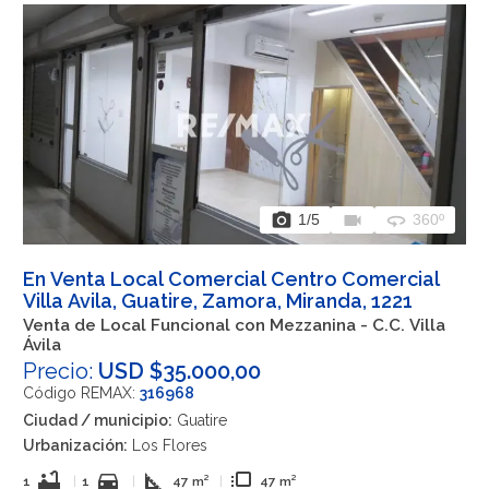
photo_camera
videocam
360
1
/5
360º
En Venta Local Comercial Centro Comercial
Villa Avila, Guatire, Zamora, Miranda, 1221
Venta de Local Funcional con Mezzanina - C.C. Villa
Ávila
Precio:
USD $35.000,00
Código REMAX:
316968
Ciudad / municipio:
Guatire
Urbanización:
Los Flores
bathtub
directions_car
square_foot
flip_to_front
1
|
1
|
47 m²
|
47 m²