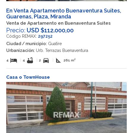
En Venta Apartamento Buenaventura Suites,
Guarenas, Plaza, Miranda
Venta de Apartamento en Buenaventura Suites
Precio:
USD $112.000,00
Código REMAX:
297252
Ciudad / municipio:
Guatire
Urbanización:
Urb. Terrazas Buenaventura
hotel
bathtub
directions_car
square_foot
4
|
4
|
2
|
261 m²
Casa o TownHouse