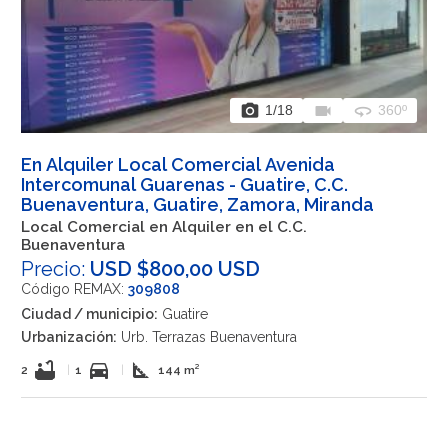
photo_camera
videocam
360
1
/18
360º
En Alquiler Local Comercial Avenida
Intercomunal Guarenas - Guatire, C.C.
Buenaventura, Guatire, Zamora, Miranda
Local Comercial en Alquiler en el C.C.
Buenaventura
Precio:
USD $800,00 USD
Código REMAX:
309808
Ciudad / municipio:
Guatire
Urbanización:
Urb. Terrazas Buenaventura
bathtub
directions_car
square_foot
2
|
1
|
144 m²