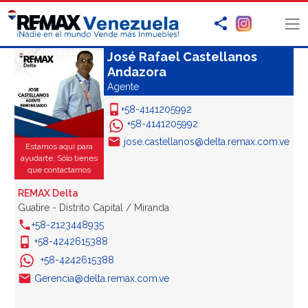
José Rafael Castellanos
Andazora
Agente
+58-4141205992
+58-4141205992
jose.castellanos@delta.remax.com.ve
Estamos aquí para
ayudarte: Sólo tienes
que contactarnos
REMAX Delta
Guatire - Distrito Capital / Miranda
+58-2123448935
+58-4242615388
+58-4242615388
Gerencia@delta.remax.com.ve