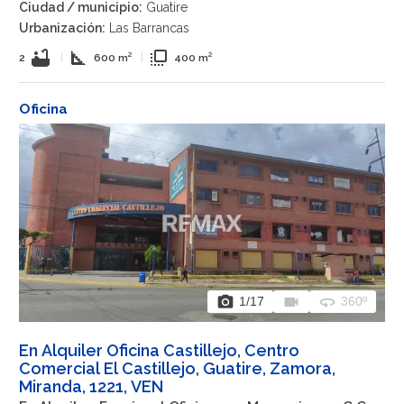
Ciudad / municipio:
Guatire
Urbanización:
Las Barrancas
bathtub
square_foot
flip_to_front
2
|
600 m²
|
400 m²
Oficina
photo_camera
videocam
360
1
/17
360º
En Alquiler Oficina Castillejo, Centro
Comercial El Castillejo, Guatire, Zamora,
Miranda, 1221, VEN