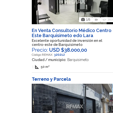
photo_camera
videocam
360
1
/5
360
En Venta Consultorio Médico Centro
Este Barquisimeto edo Lara
Excelente oportunidad de inversión en el
centro-este de Barquisimeto
Precio:
USD $38.000,00
Código REMAX:
320212
Ciudad / municipio:
Barquisimeto
square_foot
|
50 m²
Terreno y Parcela