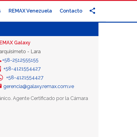
s
REMAX Venezuela
Contacto
EMAX Galaxy
arquisimeto - Lara
+58-2512555155
+58-4121554427
+58-4121554427
gerencia@galaxy.remax.com.ve
nico. Agente Certificado por la Cámara