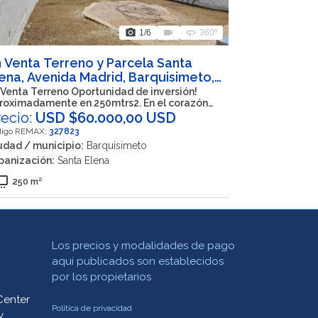
photo_camera
videocam
360
1
/6
360º
 Venta Terreno y Parcela Santa
ena, Avenida Madrid, Barquisimeto,
ibarren, Lara, 3001, VEN
 Venta Terreno Oportunidad de inversión!
roximadamente en 250mtrs2. En el corazón
l este de Santa Elena.
recio:
USD $60.000,00 USD
digo REMAX:
327823
udad / municipio:
Barquisimeto
banización:
Santa Elena
to_front
250 m²
Los precios y modalidades de pago
aqui publicados son establecidos
por los propietarios
Center
Política de privacidad
y