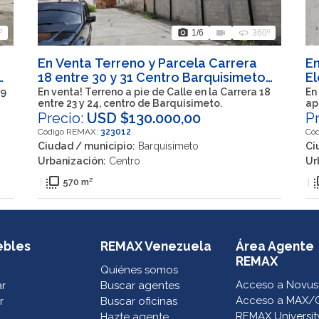
photo_camera
videocam
360
º
1
/6
360º
En Venta Terreno y Parcela Carrera
En
18 entre 30 y 31 Centro Barquisimeto
El
edo Lara
Ir
19
En venta! Terreno a pie de Calle en la Carrera 18
En
entre 23 y 24, centro de Barquisimeto.
ap
de
Precio:
USD $130.000,00
P
Código REMAX:
323012
Có
Ciudad / municipio:
Barquisimeto
Ci
Urbanización:
Centro
Ur
flip_to_front
flip_
|
570 m²
|
ebles
REMAX Venezuela
Área Agente
REMAX
Quiénes somos
Acceso a Novus
ar
Buscar agentes
Acceso a MAX/
r
Buscar oficinas
REMAX Universit
Hazte agente