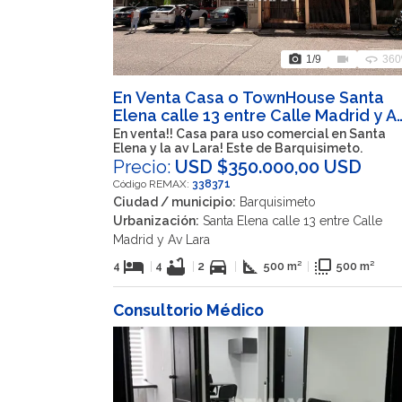
photo_camera
videocam
360
1
/9
360
En Venta Casa o TownHouse Santa
Elena calle 13 entre Calle Madrid y A
Lara, Barquisimeto, Iribarren, Lara,
En venta!! Casa para uso comercial en Santa
Elena y la av Lara! Este de Barquisimeto.
VEN
Precio:
USD $350.000,00 USD
Código REMAX:
338371
Ciudad / municipio:
Barquisimeto
Urbanización:
Santa Elena calle 13 entre Calle
Madrid y Av Lara
hotel
bathtub
directions_car
square_foot
flip_to_front
4
|
4
|
2
|
500 m²
|
500 m²
Consultorio Médico