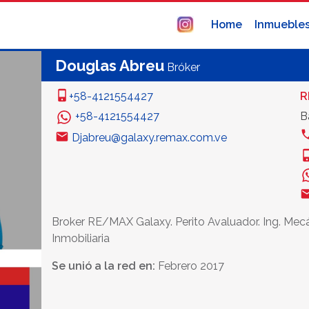
Home
Inmueble
Douglas Abreu
Bróker
+58-4121554427
R
+58-4121554427
B
Djabreu@galaxy.remax.com.ve
Broker RE/MAX Galaxy. Perito Avaluador. Ing. Mecá
Inmobiliaria
Se unió a la red en:
Febrero 2017