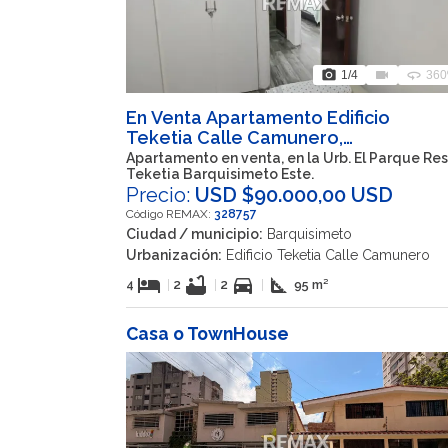
photo_camera
videocam
360
1
/4
360
En Venta Apartamento Edificio
Teketia Calle Camunero,
Barquisimeto, Iribarren, Lara, 3001,
Apartamento en venta, en la Urb. El Parque Res
Teketia Barquisimeto Este.
VEN
Precio:
USD $90.000,00 USD
Código REMAX:
328757
Ciudad / municipio:
Barquisimeto
Urbanización:
Edificio Teketia Calle Camunero
hotel
bathtub
directions_car
square_foot
4
|
2
|
2
|
95 m²
Casa o TownHouse