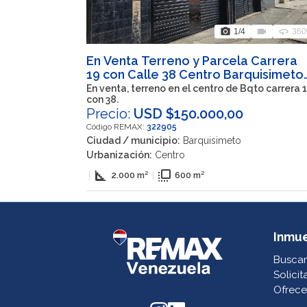
photo_camera
videocam
360
1
/4
360
En Venta Terreno y Parcela Carrera
19 con Calle 38 Centro Barquisimeto
edo Lara
En venta, terreno en el centro de Bqto carrera 
con 38.
Precio:
USD $150.000,00
Código REMAX:
322905
Ciudad / municipio:
Barquisimeto
Urbanización:
Centro
square_foot
flip_to_front
|
2.000 m²
|
600 m²
Inmu
Buscar
Solicit
Ofrece