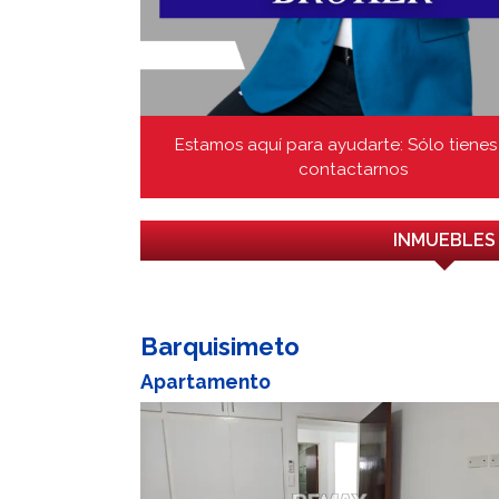
Estamos aquí para ayudarte: Sólo tienes
contactarnos
INMUEBLES
Barquisimeto
Apartamento