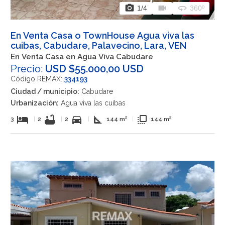
photo_camera
videocam
360
1
/4
360º
En Venta Casa o TownHouse Agua viva las
cuibas, Cabudare, Palavecino, Lara, VEN
En Venta Casa en Agua Viva Cabudare
Precio:
USD $55.000,00 USD
Código REMAX:
334193
Ciudad / municipio:
Cabudare
Urbanización:
Agua viva las cuibas
hotel
bathtub
directions_car
square_foot
flip_to_front
3
|
2
|
2
|
144 m²
|
144 m²