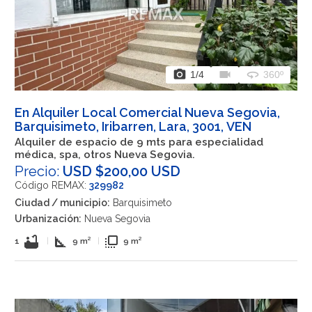
photo_camera
videocam
360
1
/4
360º
En Alquiler Local Comercial Nueva Segovia,
Barquisimeto, Iribarren, Lara, 3001, VEN
Alquiler de espacio de 9 mts para especialidad
médica, spa, otros Nueva Segovia.
Precio:
USD $200,00 USD
Código REMAX:
329982
Ciudad / municipio:
Barquisimeto
Urbanización:
Nueva Segovia
bathtub
square_foot
flip_to_front
1
|
9 m²
|
9 m²