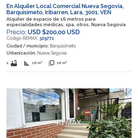
En Alquiler Local Comercial Nueva Segovia,
Barquisimeto, Iribarren, Lara, 3001, VEN
Alquiler de espacio de 16 metros para
especialidades médicas, spa, otros. Nueva Segovia
Precio:
USD $200,00 USD
Código REMAX:
329771
Ciudad / municipio:
Barquisimeto
Urbanización:
Nueva Segovia
bathtub
square_foot
flip_to_front
1
|
16 m²
|
16 m²