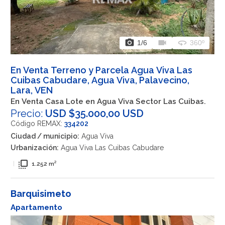
photo_camera
videocam
360
1
/6
360º
En Venta Terreno y Parcela Agua Viva Las
Cuibas Cabudare, Agua Viva, Palavecino,
Lara, VEN
En Venta Casa Lote en Agua Viva Sector Las Cuibas.
Precio:
USD $35.000,00 USD
Código REMAX:
334202
Ciudad / municipio:
Agua Viva
Urbanización:
Agua Viva Las Cuibas Cabudare
flip_to_front
|
1.252 m²
Barquisimeto
Apartamento