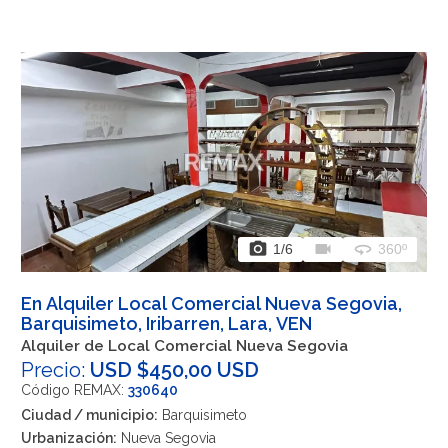
photo_camera
videocam
360
1
/6
360º
En Alquiler Local Comercial Nueva Segovia,
Barquisimeto, Iribarren, Lara, VEN
Alquiler de Local Comercial Nueva Segovia
Precio:
USD $450,00 USD
Código REMAX:
330640
Ciudad / municipio:
Barquisimeto
Urbanización:
Nueva Segovia