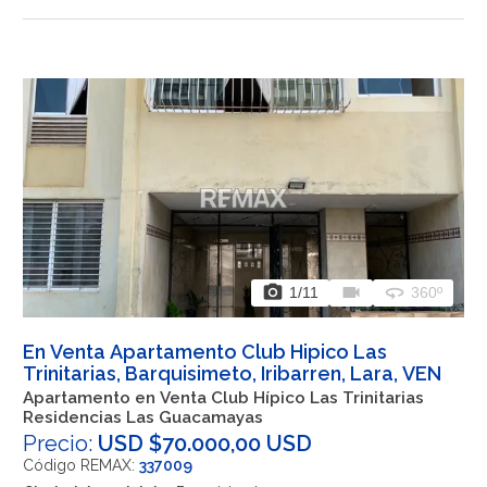
photo_camera
videocam
360
1
/11
360º
En Venta Apartamento Club Hipico Las
Trinitarias, Barquisimeto, Iribarren, Lara, VEN
Apartamento en Venta Club Hípico Las Trinitarias
Residencias Las Guacamayas
Precio:
USD $70.000,00 USD
Código REMAX:
337009