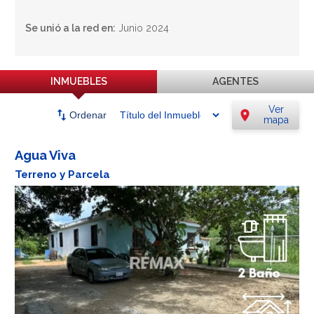
Se unió a la red en:
Junio 2024
INMUEBLES
AGENTES
Ver
swap_vert
location_on
Ordenar
mapa
Agua Viva
Terreno y Parcela