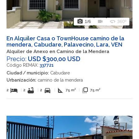
photo_camera
videocam
360
1
/6
360º
En Alquiler Casa o TownHouse camino de la
mendera, Cabudare, Palavecino, Lara, VEN
Alquiler de Anexo en Camino de la Mendera
Precio:
USD $300,00 USD
Código REMAX:
337721
Ciudad / municipio:
Cabudare
Urbanización:
camino de la mendera
hotel
bathtub
directions_car
square_foot
flip_to_front
2
|
2
|
2
|
75 m²
|
75 m²