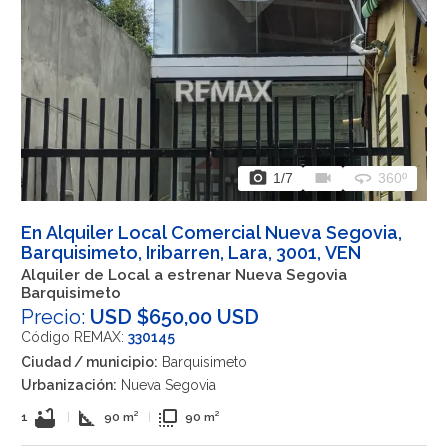
photo_camera
videocam
360
1
/7
360º
En Alquiler Local Comercial Nueva Segovia,
Barquisimeto, Iribarren, Lara, 3001, VEN
Alquiler de Local a estrenar Nueva Segovia
Barquisimeto
Precio:
USD $650,00 USD
Código REMAX:
330145
Ciudad / municipio:
Barquisimeto
Urbanización:
Nueva Segovia
bathtub
square_foot
flip_to_front
1
|
90 m²
|
90 m²