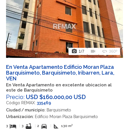
photo_camera
videocam
360
1
/7
360º
En Venta Apartamento Edificio Moran Plaza
Barquisimeto, Barquisimeto, Iribarren, Lara,
VEN
En Venta Apartamento en excelente ubicacion al
este de Barquisimeto
Precio:
USD $160.000,00 USD
Código REMAX:
335469
Ciudad / municipio:
Barquisimeto
Urbanización:
Edificio Moran Plaza Barquisimeto
hotel
bathtub
directions_car
square_foot
3
|
3
|
2
|
130 m²