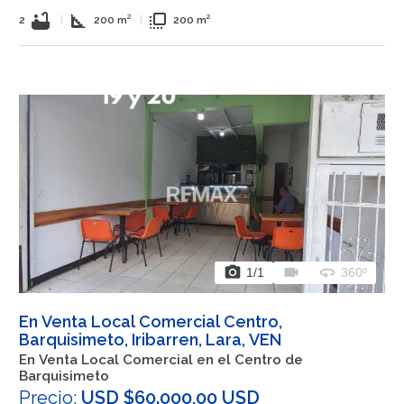
bathtub
square_foot
flip_to_front
2
|
200 m²
|
200 m²
photo_camera
videocam
360
1
/1
360º
En Venta Local Comercial Centro,
Barquisimeto, Iribarren, Lara, VEN
En Venta Local Comercial en el Centro de
Barquisimeto
Precio:
USD $60.000,00 USD