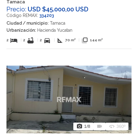
Tamaca
Precio:
USD $45.000,00 USD
Código REMAX:
334203
Ciudad / municipio:
Tamaca
Urbanización:
Hacienda Yucatan
hotel
bathtub
directions_car
square_foot
flip_to_front
2
|
2
|
2
|
70 m²
|
144 m²
photo_camera
videocam
360
1
/8
360º