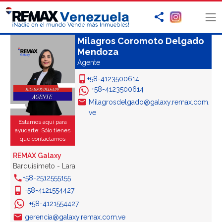
Milagros Coromoto Delgado
Mendoza
Agente
+58-4123500614
+58-4123500614
Milagrosdelgado@galaxy.remax.com.
ve
Estamos aquí para
ayudarte: Sólo tienes
que contactarnos
REMAX Galaxy
Barquisimeto - Lara
+58-2512555155
+58-4121554427
+58-4121554427
gerencia@galaxy.remax.com.ve