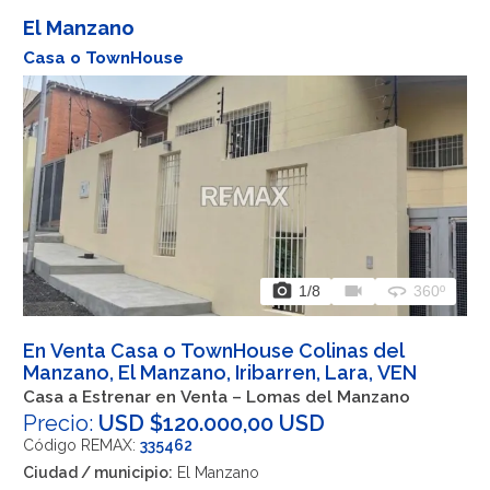
El Manzano
Casa o TownHouse
photo_camera
videocam
360
1
/8
360º
En Venta Casa o TownHouse Colinas del
Manzano, El Manzano, Iribarren, Lara, VEN
Casa a Estrenar en Venta – Lomas del Manzano
Precio:
USD $120.000,00 USD
Código REMAX:
335462
Ciudad / municipio:
El Manzano