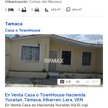
Urbanización:
Colinas del Manzano
hotel
bathtub
directions_car
square_foot
flip_to_front
3
|
3
|
3
|
183 m²
|
304 m²
Tamaca
Casa o TownHouse
photo_camera
videocam
360
1
/9
360º
En Venta Casa o TownHouse Hacienda
Yucatan, Tamaca, Iribarren, Lara, VEN
En Venta Casa en Hacienda Yucatan Via El cuji