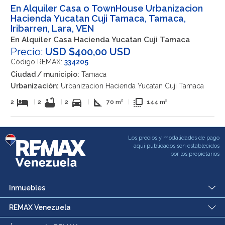
En Alquiler Casa o TownHouse Urbanizacion
Hacienda Yucatan Cuji Tamaca, Tamaca,
Iribarren, Lara, VEN
En Alquiler Casa Hacienda Yucatan Cuji Tamaca
Precio:
USD $400,00 USD
Código REMAX:
334205
Ciudad / municipio:
Tamaca
Urbanización:
Urbanizacion Hacienda Yucatan Cuji Tamaca
hotel
bathtub
directions_car
square_foot
flip_to_front
2
|
2
|
2
|
70 m²
|
144 m²
Los precios y modalidades de pago
aqui publicados son establecidos
por los propietarios
Inmuebles
REMAX Venezuela