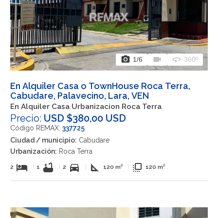
photo_camera
videocam
360
1
/6
360º
En Alquiler Casa o TownHouse Roca Terra,
Cabudare, Palavecino, Lara, VEN
En Alquiler Casa Urbanizacion Roca Terra
Precio:
USD $380,00 USD
Código REMAX:
337725
Ciudad / municipio:
Cabudare
Urbanización:
Roca Terra
hotel
bathtub
directions_car
square_foot
flip_to_front
2
|
1
|
2
|
120 m²
|
120 m²