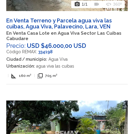
photo_camera
videocam
360
1
/1
360º
En Venta Terreno y Parcela agua viva las
cuibas, Agua Viva, Palavecino, Lara, VEN
En Venta Casa Lote en Agua Viva Sector Las Cuibas
Cabudare
Precio:
USD $46.000,00 USD
Código REMAX:
334198
Ciudad / municipio:
Agua Viva
Urbanización:
agua viva las cuibas
square_foot
flip_to_front
|
160 m²
|
705 m²