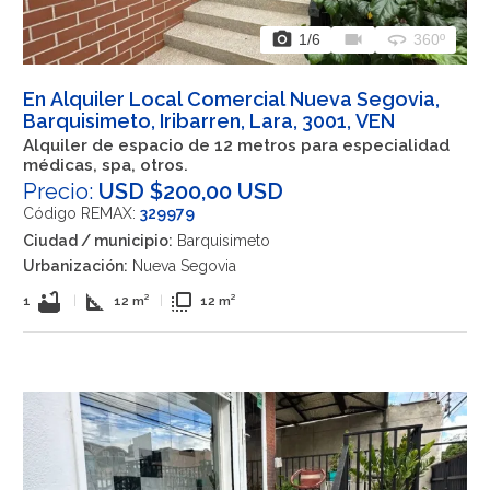
photo_camera
videocam
360
1
/6
360º
En Alquiler Local Comercial Nueva Segovia,
Barquisimeto, Iribarren, Lara, 3001, VEN
Alquiler de espacio de 12 metros para especialidad
médicas, spa, otros.
Precio:
USD $200,00 USD
Código REMAX:
329979
Ciudad / municipio:
Barquisimeto
Urbanización:
Nueva Segovia
bathtub
square_foot
flip_to_front
1
|
12 m²
|
12 m²