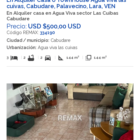
cuivas, Cabudare, Palavecino, Lara, VEN
En Alquiler casa en Agua Viva sector Las Cuibas
Cabudare
Precio:
USD $500,00 USD
Código REMAX:
334190
Ciudad / municipio:
Cabudare
Urbanización:
Agua viva las cuivas
hotel
bathtub
directions_car
square_foot
flip_to_front
3
|
2
|
2
|
144 m²
|
144 m²