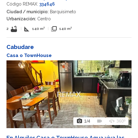
Código REMAX:
334646
Ciudad / municipio:
Barquisimeto
Urbanización:
Centro
bathtub
square_foot
flip_to_front
2
|
140 m²
|
140 m²
Cabudare
Casa o TownHouse
photo_camera
videocam
360
1
/4
360º
En Alquiler Casa o TownHouse Agua viva las