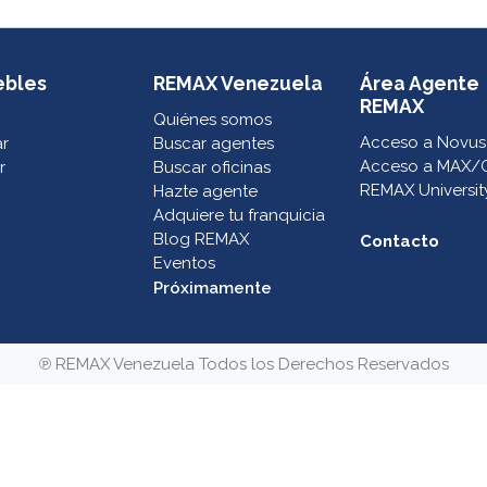
ebles
REMAX Venezuela
Área Agente
REMAX
Quiénes somos
Acceso a Novus
ar
Buscar agentes
Acceso a MAX/
r
Buscar oficinas
REMAX Universit
Hazte agente
Adquiere tu franquicia
Blog REMAX
Contacto
Eventos
Próximamente
℗ REMAX Venezuela Todos los Derechos Reservados