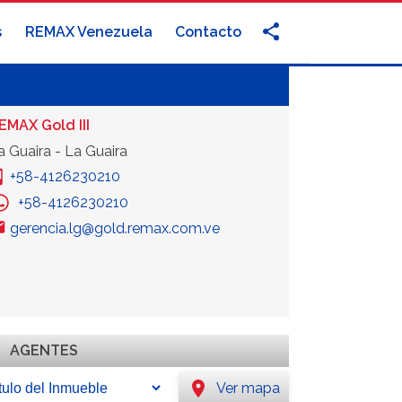
s
REMAX Venezuela
Contacto
EMAX Gold III
a Guaira - La Guaira
+58-4126230210
+58-4126230210
gerencia.lg@gold.remax.com.ve
AGENTES
location_on
Ver mapa