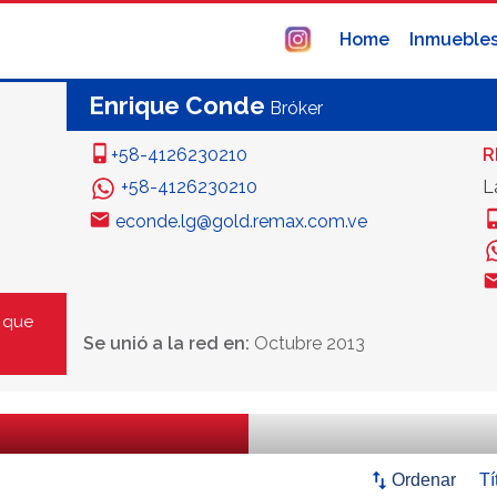
Home
Inmueble
Enrique Conde
Bróker
+58-4126230210
R
+58-4126230210
L
econde.lg@gold.remax.com.ve
 que
Se unió a la red en:
Octubre 2013
swap_vert
Ordenar