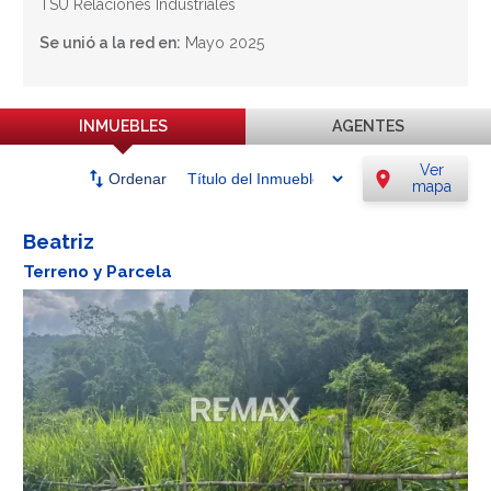
TSU Relaciones Industriales
Se unió a la red en:
Mayo 2025
INMUEBLES
AGENTES
Ver
swap_vert
location_on
Ordenar
mapa
Beatriz
Terreno y Parcela