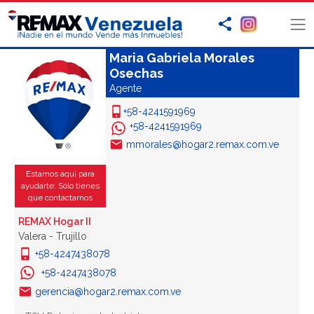
Maria Gabriela Morales
Osechas
Agente
+58-4241591969
+58-4241591969
mmorales@hogar2.remax.com.ve
Estamos aquí para
ayudarte: Sólo tienes
que contactarnos
REMAX Hogar II
Valera - Trujillo
+58-4247438078
+58-4247438078
gerencia@hogar2.remax.com.ve