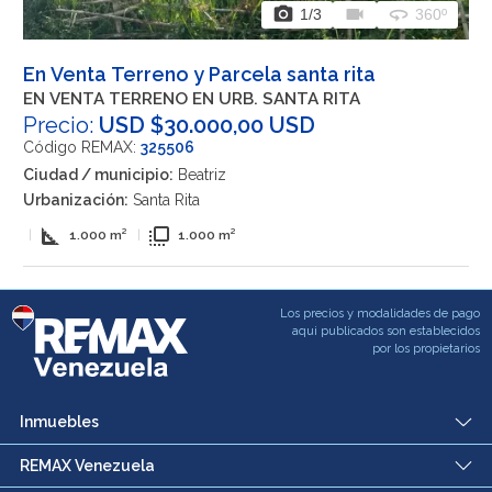
photo_camera
videocam
360
1
/3
360º
En Venta Terreno y Parcela santa rita
EN VENTA TERRENO EN URB. SANTA RITA
Precio:
USD $30.000,00 USD
Código REMAX:
325506
Ciudad / municipio:
Beatriz
Urbanización:
Santa Rita
square_foot
flip_to_front
|
1.000 m²
|
1.000 m²
Los precios y modalidades de pago
aqui publicados son establecidos
por los propietarios
Inmuebles
REMAX Venezuela