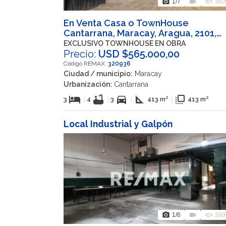
photo_camera
videocam
360
1
/7
360
En Venta Casa o TownHouse
Cantarrana, Maracay, Aragua, 2101,
VEN
EXCLUSIVO TOWNHOUSE EN OBRA
Precio:
USD $565.000,00
Código REMAX:
320936
Ciudad / municipio:
Maracay
Urbanización:
Cantarrana
hotel
bathtub
directions_car
square_foot
flip_to_front
3
|
4
|
3
|
413 m²
|
413 m²
Local Industrial y Galpón
photo_camera
videocam
360
1
/6
360