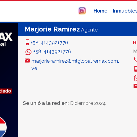
Home
Inmueble
Marjorie Ramírez
Agente
+58-4143921776
R
+58-4143921776
M
marjorie.ramirez@mlglobal.remax.com.
ve
Se unió a la red en:
Diciembre 2024