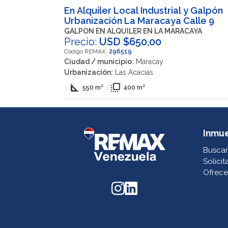
En Alquiler Local Industrial y Galpón
Urbanización La Maracaya Calle 9
GALPON EN ALQUILER EN LA MARACAYA
Precio:
USD $650,00
Código REMAX:
296519
Ciudad / municipio:
Maracay
Urbanización:
Las Acacias
square_foot
flip_to_front
|
550 m²
|
400 m²
Inmu
Buscar
Solicit
Ofrece