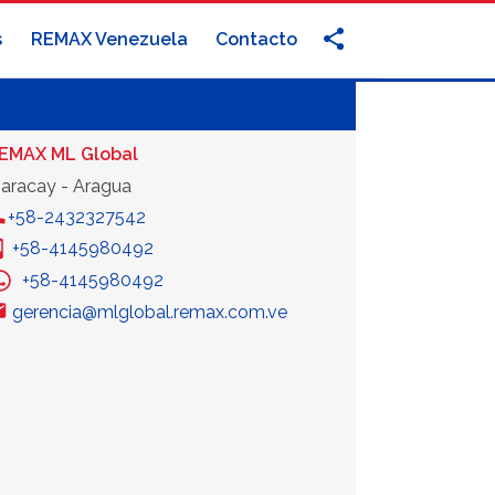
s
REMAX Venezuela
Contacto
EMAX ML Global
aracay - Aragua
+58-2432327542
+58-4145980492
+58-4145980492
gerencia@mlglobal.remax.com.ve