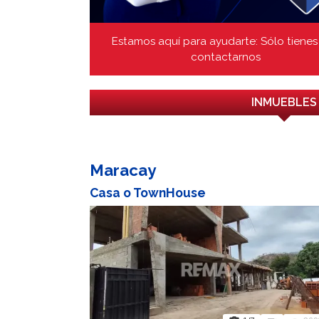
Estamos aquí para ayudarte: Sólo tienes
contactarnos
INMUEBLES
Maracay
Casa o TownHouse