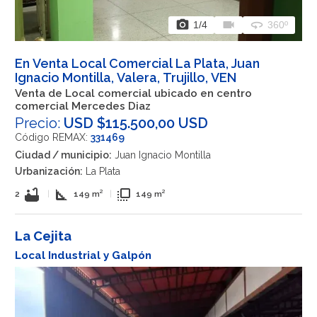
photo_camera
videocam
360
1
/4
360º
En Venta Local Comercial La Plata, Juan
Ignacio Montilla, Valera, Trujillo, VEN
Venta de Local comercial ubicado en centro
comercial Mercedes Diaz
Precio:
USD $115.500,00 USD
Código REMAX:
331469
Ciudad / municipio:
Juan Ignacio Montilla
Urbanización:
La Plata
bathtub
square_foot
flip_to_front
2
|
149 m²
|
149 m²
La Cejita
Local Industrial y Galpón