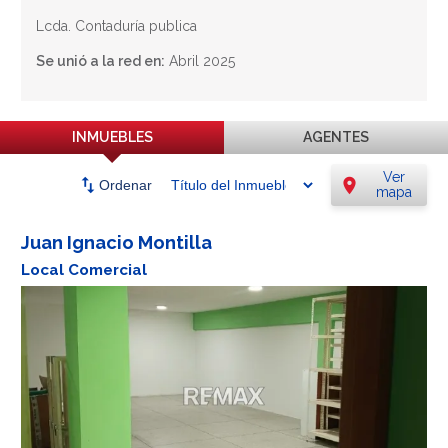
Lcda. Contaduría publica
Se unió a la red en:
Abril 2025
INMUEBLES
AGENTES
Ver
swap_vert
location_on
Ordenar
mapa
Juan Ignacio Montilla
Local Comercial