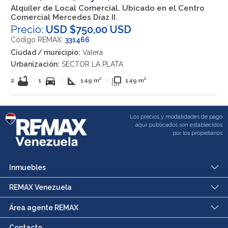
Alquiler de Local Comercial. Ubicado en el Centro
Comercial Mercedes Díaz II.
Precio:
USD $750,00 USD
Código REMAX:
331466
Ciudad / municipio:
Valera
Urbanización:
SECTOR LA PLATA
bathtub
directions_car
square_foot
flip_to_front
2
|
1
|
149 m²
|
149 m²
Los precios y modalidades de pago
aqui publicados son establecidos
por los propietarios
Inmuebles
REMAX Venezuela
Área agente REMAX
Contacto