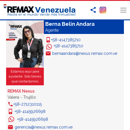
Berna Belin Andara
Agente
+58-4147385710
+58-4147385710
bernaandara@nexus.remax.com.ve
Estamos aquí para
ayudarte: Sólo tienes
que contactarnos
REMAX Nexus
Valera - Trujillo
+58-2712310115
+58-4145926698
+58-4145926698
gerencia@nexus.remax.com.ve