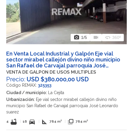
photo_camera
videocam
360
1
/5
360º
En Venta Local Industrial y Galpón Eje vial
sector mirabel callejón divino niño municipio
San Rafael de Carvajal parroquia José
Leonardo suarez, Eje Vial Valera - Trujillo, La
VENTA DE GALPON DE USOS MULTIPLES
Cejita, San Rafael de Carvajal, Trujillo, VEN
Precio:
USD $380.000,00 USD
Código REMAX:
325353
Ciudad / municipio:
La Cejita
Urbanización:
Eje vial sector mirabel callejón divino niño
municipio San Rafael de Carvajal parroquia José Leonardo
suarez
bathtub
directions_car
square_foot
flip_to_front
4
|
16
|
784 m²
|
784 m²