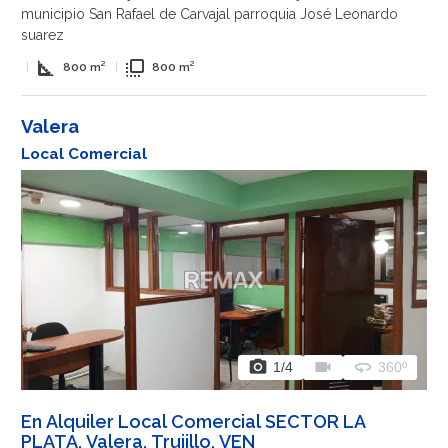
municipio San Rafael de Carvajal parroquia José Leonardo
suarez
square_foot
flip_to_front
|
800 m²
|
800 m²
Valera
Local Comercial
photo_camera
videocam
360
1
/4
360º
En Alquiler Local Comercial SECTOR LA
PLATA, Valera, Trujillo, VEN