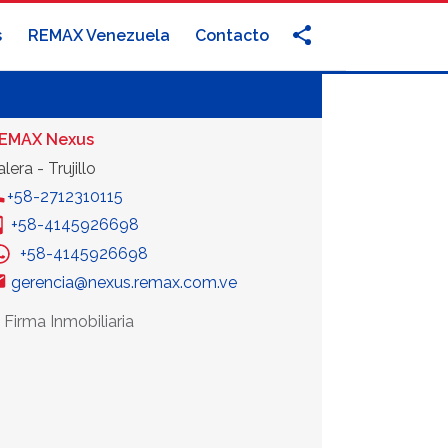
s
REMAX Venezuela
Contacto
EMAX Nexus
lera - Trujillo
+58-2712310115
+58-4145926698
+58-4145926698
gerencia@nexus.remax.com.ve
 Firma Inmobiliaria