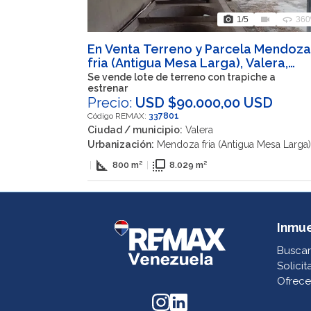
photo_camera
videocam
360
1
/5
360
En Venta Terreno y Parcela Mendoza
fria (Antigua Mesa Larga), Valera,
Trujillo, VEN
Se vende lote de terreno con trapiche a
estrenar
Precio:
USD $90.000,00 USD
Código REMAX:
337801
Ciudad / municipio:
Valera
Urbanización:
Mendoza fria (Antigua Mesa Larga)
square_foot
flip_to_front
|
800 m²
|
8.029 m²
Inmu
Buscar
Solicit
Ofrece