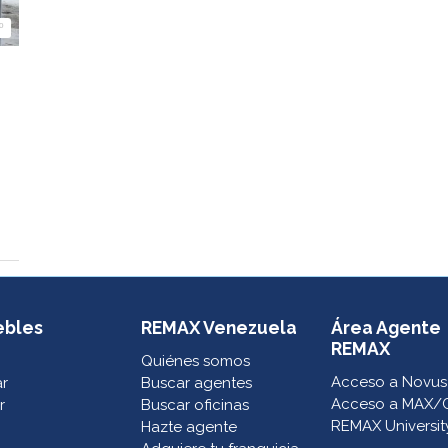
º
ebles
REMAX Venezuela
Área Agente
REMAX
Quiénes somos
Acceso a Novus
ar
Buscar agentes
Acceso a MAX/
r
Buscar oficinas
REMAX Universit
Hazte agente