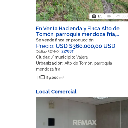
photo_camera
videocam
360
1
/5
360
En Venta Hacienda y Finca Alto de
Tomón, parroquia mendoza fría,
Valera, Trujillo, VEN
Se vende finca en producción
Precio:
USD $360.000,00 USD
Código REMAX:
337887
Ciudad / municipio:
Valera
Urbanización:
Alto de Tomón, parroquia
mendoza fría
flip_to_front
|
89.000 m²
Local Comercial