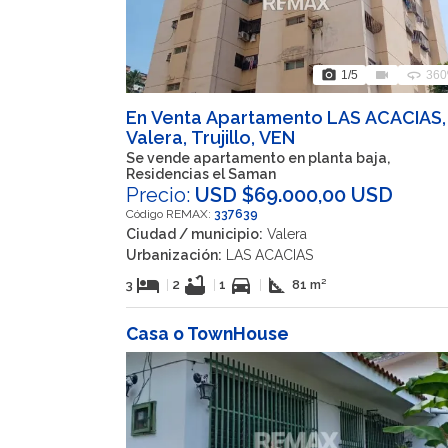
photo_camera
videocam
360
1
/5
360
En Venta Apartamento LAS ACACIAS,
Valera, Trujillo, VEN
Se vende apartamento en planta baja,
Residencias el Saman
Precio:
USD $69.000,00 USD
Código REMAX:
337639
Ciudad / municipio:
Valera
Urbanización:
LAS ACACIAS
hotel
bathtub
directions_car
square_foot
3
|
2
|
1
|
81 m²
Casa o TownHouse