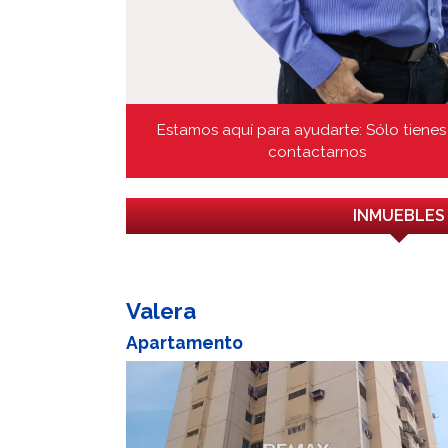
Estamos aquí para ayudarte: Sólo tienes
contactarnos
INMUEBLES
Valera
Apartamento