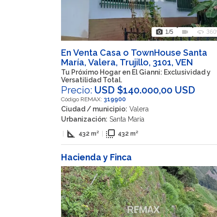
photo_camera
videocam
360
1
/5
360
En Venta Casa o TownHouse Santa
María, Valera, Trujillo, 3101, VEN
Tu Próximo Hogar en El Gianni: Exclusividad y
Versatilidad Total.
Precio:
USD $140.000,00 USD
Código REMAX:
319900
Ciudad / municipio:
Valera
Urbanización:
Santa María
square_foot
flip_to_front
|
432 m²
|
432 m²
Hacienda y Finca