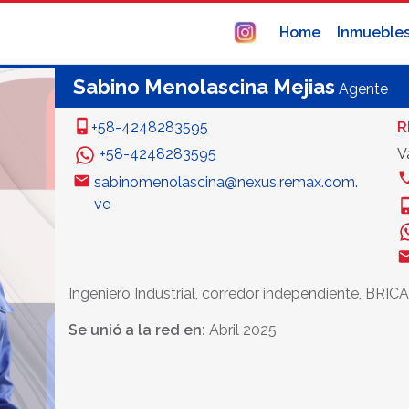
Home
Inmueble
Sabino Menolascina Mejias
Agente
+58-4248283595
R
+58-4248283595
Va
sabinomenolascina@nexus.remax.com.
ve
Ingeniero Industrial, corredor independiente, BRICA
Se unió a la red en:
Abril 2025