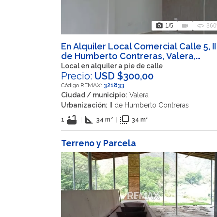
photo_camera
videocam
360
1
/5
360
En Alquiler Local Comercial Calle 5, II
de Humberto Contreras, Valera,
Trujillo, 3101, VEN
Local en alquiler a pie de calle
Precio:
USD $300,00
Código REMAX:
321833
Ciudad / municipio:
Valera
Urbanización:
II de Humberto Contreras
bathtub
square_foot
flip_to_front
1
|
34 m²
|
34 m²
Terreno y Parcela