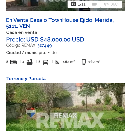
photo_camera
videocam
360
1
/11
360º
En Venta Casa o TownHouse Ejido, Mérida,
5111, VEN
Casa en venta
Precio:
USD $48.000,00 USD
Código REMAX:
327449
Ciudad / municipio:
Ejido
hotel
bathtub
directions_car
square_foot
flip_to_front
8
|
4
|
8
|
162 m²
|
162 m²
Terreno y Parcela