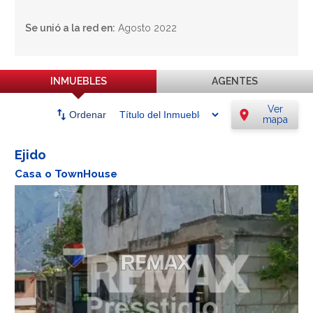
Se unió a la red en:
Agosto 2022
INMUEBLES
AGENTES
Ver
swap_vert
location_on
Ordenar
mapa
Ejido
Casa o TownHouse