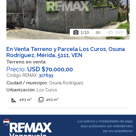
photo_camera
videocam
360
1
/10
360º
En Venta Terreno y Parcela Los Curos, Osuna
Rodríguez, Mérida, 5111, VEN
Terreno en venta
Precio:
USD $70.000,00
Código REMAX:
317693
Ciudad / municipio:
Osuna Rodríguez
Urbanización:
Los Curos
square_foot
flip_to_front
|
463 m²
|
463 m²
Los precios y modalidades de pago
aqui publicados son establecidos
por los propietarios