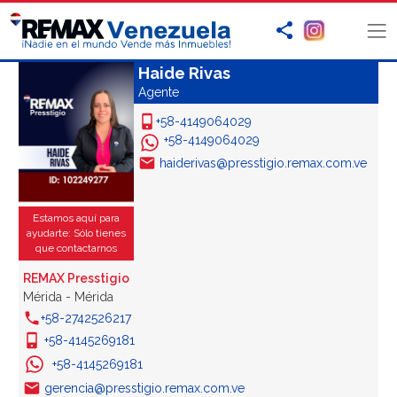
Haide Rivas
Agente
+58-4149064029
+58-4149064029
haiderivas@presstigio.remax.com.ve
Estamos aquí para
ayudarte: Sólo tienes
que contactarnos
REMAX Presstigio
Mérida - Mérida
+58-2742526217
+58-4145269181
+58-4145269181
gerencia@presstigio.remax.com.ve