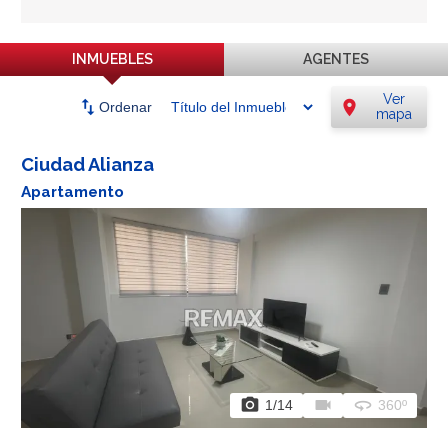
INMUEBLES
AGENTES
Ver
swap_vert
location_on
Ordenar
mapa
Ciudad Alianza
Apartamento
photo_camera
videocam
360
1
/14
360º