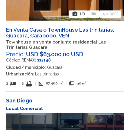
photo_camera
videocam
360
1
/9
360º
En Venta Casa o TownHouse Las trinitarias,
Guacara, Carabobo, VEN
Townhouse en venta conjunto residencial Las
Trinitarias Guacara
Precio:
USD $63.000,00 USD
Código REMAX:
332148
Ciudad / municipio:
Guacara
Urbanización:
Las trinitarias
hotel
bathtub
square_foot
flip_to_front
3
|
3
|
87.460 m²
|
90 m²
San Diego
Local Comercial