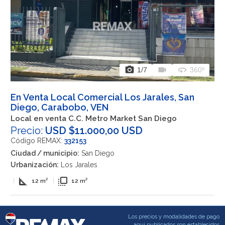
photo_camera
videocam
360
1
/7
360º
En Venta Local Comercial Los Jarales, San
Diego, Carabobo, VEN
Local en venta C.C. Metro Market San Diego
Precio:
USD $11.000,00 USD
Código REMAX:
332153
Ciudad / municipio:
San Diego
Urbanización:
Los Jarales
square_foot
flip_to_front
|
12 m²
|
12 m²
Los precios y modalidades de pago
aqui publicados son establecidos