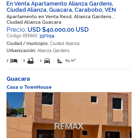
En Venta Apartamento Alianza Gardens,
Ciudad Alianza, Guacara, Carabobo, VEN
Apartamento en Venta Resd. Alianza Gardens ,
Ciudad Alianza Guacara
Precio:
USD $40.000,00 USD
Código REMAX:
337059
Ciudad / municipio:
Ciudad Alianza
Urbanización:
Alianza Gardens
hotel
bathtub
directions_car
square_foot
2
|
2
|
1
|
65 m²
Guacara
Casa o TownHouse