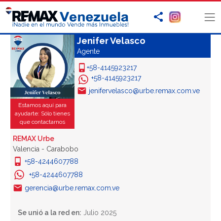
Jenifer Velasco
Agente
+58-4145923217
+58-4145923217
jenifervelasco@urbe.remax.com.ve
Estamos aquí para
ayudarte: Sólo tienes
que contactarnos
REMAX Urbe
Valencia - Carabobo
+58-4244607788
+58-4244607788
gerencia@urbe.remax.com.ve
Se unió a la red en:
Julio 2025