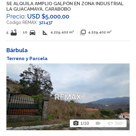
SE ALQUILA AMPLIO GALPÓN EN ZONA INDUSTRIAL
LA GUACAMAYA, CARABOBO
Precio:
USD $5.000,00
Código REMAX:
321437
bathtub
directions_car
square_foot
flip_to_front
5
|
10
|
4.229.402 m²
|
4.229.402 m²
Bárbula
Terreno y Parcela
photo_camera
videocam
360
1
/10
360º