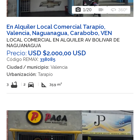
photo_camera
videocam
360
1
/20
360º
En Alquiler Local Comercial Tarapío,
Valencia, Naguanagua, Carabobo, VEN
LOCAL COMERCIAL EN ALQUILER AV BOLIVAR DE
NAGUANAGUA
Precio:
USD $2.000,00 USD
Código REMAX:
338085
Ciudad / municipio:
Valencia
Urbanización:
Tarapío
bathtub
directions_car
square_foot
3
|
2
|
359 m²