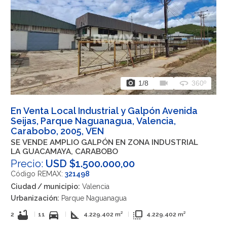
photo_camera
videocam
360
1
/8
360º
En Venta Local Industrial y Galpón Avenida
Seijas, Parque Naguanagua, Valencia,
Carabobo, 2005, VEN
SE VENDE AMPLIO GALPÓN EN ZONA INDUSTRIAL
LA GUACAMAYA, CARABOBO
Precio:
USD $1.500.000,00
Código REMAX:
321498
Ciudad / municipio:
Valencia
Urbanización:
Parque Naguanagua
bathtub
directions_car
square_foot
flip_to_front
2
|
11
|
4.229.402 m²
|
4.229.402 m²