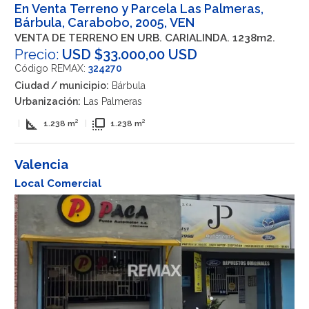
En Venta Terreno y Parcela Las Palmeras,
Bárbula, Carabobo, 2005, VEN
VENTA DE TERRENO EN URB. CARIALINDA. 1238m2.
Precio:
USD $33.000,00 USD
Código REMAX:
324270
Ciudad / municipio:
Bárbula
Urbanización:
Las Palmeras
square_foot
flip_to_front
|
1.238 m²
|
1.238 m²
Valencia
Local Comercial