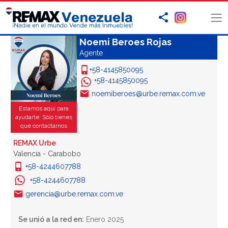
Noemi Beroes Rojas
Agente
+58-4145850095
+58-4145850095
noemiberoes@urbe.remax.com.ve
Estamos aquí para
ayudarte: Sólo tienes
que contactarnos
REMAX Urbe
Valencia - Carabobo
+58-4244607788
+58-4244607788
gerencia@urbe.remax.com.ve
Se unió a la red en:
Enero 2025