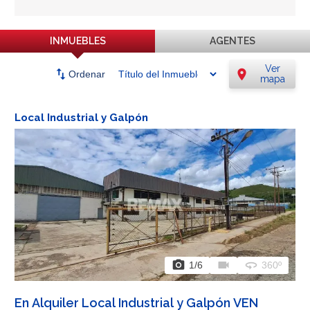
INMUEBLES
AGENTES
Ver
swap_vert
location_on
Ordenar
mapa
Local Industrial y Galpón
photo_camera
videocam
360
1
/6
360º
En Alquiler Local Industrial y Galpón VEN