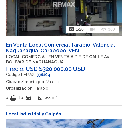
photo_camera
videocam
360
1
/20
360º
En Venta Local Comercial Tarapío, Valencia,
Naguanagua, Carabobo, VEN
LOCAL COMERCIAL EN VENTA A PIE DE CALLE AV
BOLIVAR DE NAGUANAGUA
Precio:
USD $320.000,00 USD
Código REMAX:
338104
Ciudad / municipio:
Valencia
Urbanización:
Tarapío
bathtub
directions_car
square_foot
3
|
2
|
359 m²
Local Industrial y Galpón