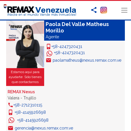
Paola Del Valle Matheus
Morillo
Agente
+58-4247320431
+58-4247320431
paolamatheus@nexus.remax.com.ve
Estamos aquí para
ayudarte: Sólo tienes
que contactarnos
REMAX Nexus
Valera - Trujillo
+58-2712310115
+58-4145926698
+58-4145926698
gerencia@nexus.remax.com.ve