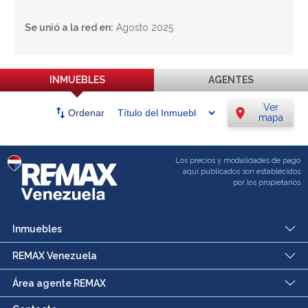
Se unió a la red en:
Agosto 2025
INMUEBLES
AGENTES
Ver
swap_vert
location_on
Ordenar
mapa
Los precios y modalidades de pago
aqui publicados son establecidos
por los propietarios
Inmuebles
REMAX Venezuela
Área agente REMAX