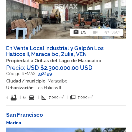
photo_camera
videocam
360
1
/5
360º
En Venta Local Industrial y Galpón Los
Haticos II, Maracaibo, Zulia, VEN
Propiedad a Orillas del Lago de Maracaibo
Precio:
USD $2.300.000,00 USD
Código REMAX:
332299
Ciudad / municipio:
Maracaibo
Urbanización:
Los Haticos II
bathtub
directions_car
square_foot
flip_to_front
4
|
15
|
7.000 m²
|
7.000 m²
San Francisco
Marina