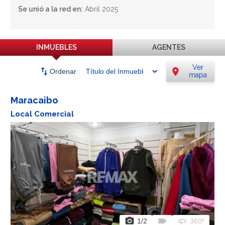
Se unió a la red en:
Abril 2025
INMUEBLES
AGENTES
Ver
swap_vert
location_on
Ordenar
mapa
Maracaibo
Local Comercial
photo_camera
videocam
360
1
/2
360º