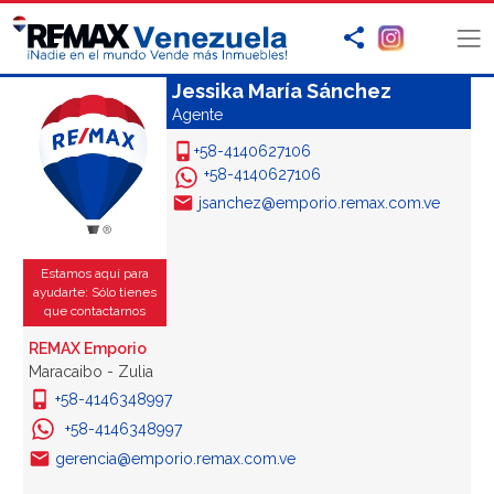
Jessika María Sánchez
Agente
+58-4140627106
+58-4140627106
jsanchez@emporio.remax.com.ve
Estamos aquí para
ayudarte: Sólo tienes
que contactarnos
REMAX Emporio
Maracaibo - Zulia
+58-4146348997
+58-4146348997
gerencia@emporio.remax.com.ve