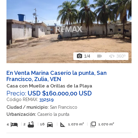
photo_camera
videocam
360
1
/4
360º
En Venta Marina Caserío la punta, San
Francisco, Zulia, VEN
Casa con Muelle a Orillas de la Playa
Precio:
USD $160.000,00 USD
Código REMAX:
332519
Ciudad / municipio:
San Francisco
Urbanización:
Caserío la punta
hotel
bathtub
directions_car
square_foot
flip_to_front
4
|
2
|
16
|
1.070 m²
|
1.070 m²