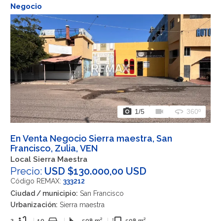
Negocio
photo_camera
videocam
360
1
/5
360º
En Venta Negocio Sierra maestra, San
Francisco, Zulia, VEN
Local Sierra Maestra
Precio:
USD $130.000,00 USD
Código REMAX:
333212
Ciudad / municipio:
San Francisco
Urbanización:
Sierra maestra
bathtub
directions_car
square_foot
flip_to_front
2
|
10
|
508 m²
|
508 m²