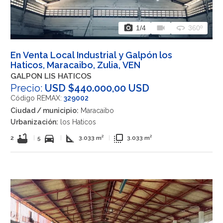
photo_camera
videocam
360
1
/4
360º
En Venta Local Industrial y Galpón los
Haticos, Maracaibo, Zulia, VEN
GALPON LIS HATICOS
Precio:
USD $440.000,00 USD
Código REMAX:
329002
Ciudad / municipio:
Maracaibo
Urbanización:
los Haticos
bathtub
directions_car
square_foot
flip_to_front
2
|
5
|
3.033 m²
|
3.033 m²