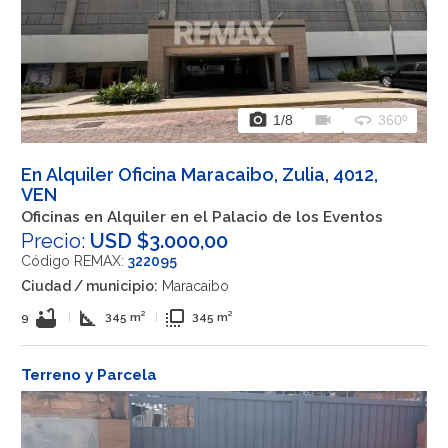
photo_camera
videocam
360
1
/8
360º
En Alquiler Oficina Maracaibo, Zulia, 4012,
VEN
Oficinas en Alquiler en el Palacio de los Eventos
Precio:
USD $3.000,00
Código REMAX:
322095
Ciudad / municipio:
Maracaibo
bathtub
square_foot
flip_to_front
9
|
345 m²
|
345 m²
Terreno y Parcela