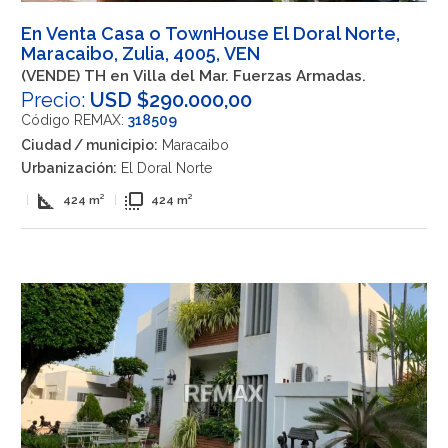
En Venta Casa o TownHouse El Doral Norte,
Maracaibo, Zulia, 4005, VEN
(VENDE) TH en Villa del Mar. Fuerzas Armadas.
Precio:
USD $290.000,00
Código REMAX:
318509
Ciudad / municipio:
Maracaibo
Urbanización:
El Doral Norte
square_foot
flip_to_front
|
424 m²
|
424 m²