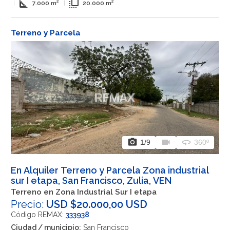
square_foot
flip_to_front
|
7.000 m²
|
20.000 m²
Terreno y Parcela
photo_camera
videocam
360
1
/9
360º
En Alquiler Terreno y Parcela Zona industrial
sur I etapa, San Francisco, Zulia, VEN
Terreno en Zona Industrial Sur I etapa
Precio:
USD $20.000,00 USD
Código REMAX:
333938
Ciudad / municipio:
San Francisco