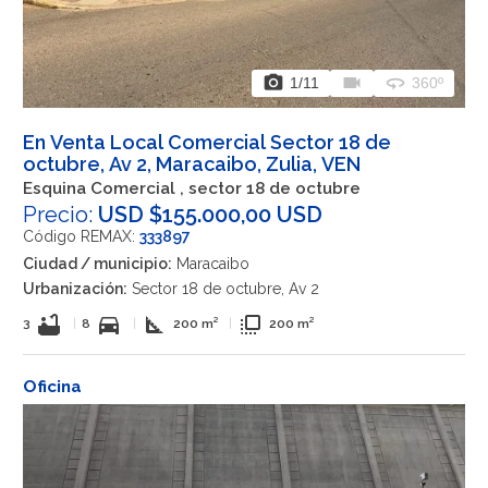
photo_camera
videocam
360
1
/11
360º
En Venta Local Comercial Sector 18 de
octubre, Av 2, Maracaibo, Zulia, VEN
Esquina Comercial , sector 18 de octubre
Precio:
USD $155.000,00 USD
Código REMAX:
333897
Ciudad / municipio:
Maracaibo
Urbanización:
Sector 18 de octubre, Av 2
bathtub
directions_car
square_foot
flip_to_front
3
|
8
|
200 m²
|
200 m²
Oficina