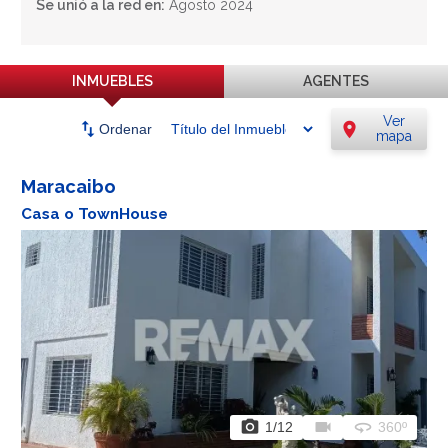
Se unió a la red en:
Agosto 2024
INMUEBLES
AGENTES
Ver
swap_vert
location_on
Ordenar
mapa
Maracaibo
Casa o TownHouse
photo_camera
videocam
360
1
/12
360º