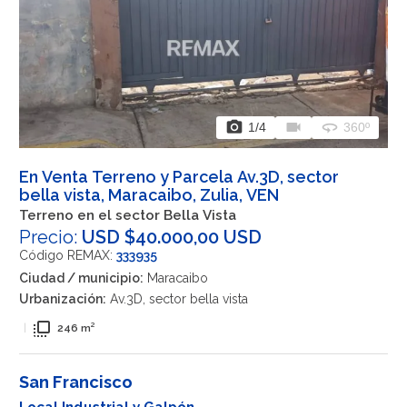
photo_camera
videocam
360
1
/4
360º
En Venta Terreno y Parcela Av.3D, sector
bella vista, Maracaibo, Zulia, VEN
Terreno en el sector Bella Vista
Precio:
USD $40.000,00 USD
Código REMAX:
333935
Ciudad / municipio:
Maracaibo
Urbanización:
Av.3D, sector bella vista
flip_to_front
|
246 m²
San Francisco
Local Industrial y Galpón