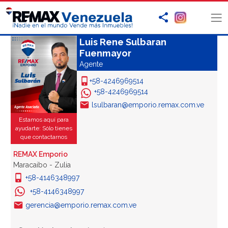
Luis Rene Sulbaran
Fuenmayor
Agente
+58-4246969514
+58-4246969514
lsulbaran@emporio.remax.com.ve
Estamos aquí para
ayudarte: Sólo tienes
que contactarnos
REMAX Emporio
Maracaibo - Zulia
+58-4146348997
+58-4146348997
gerencia@emporio.remax.com.ve