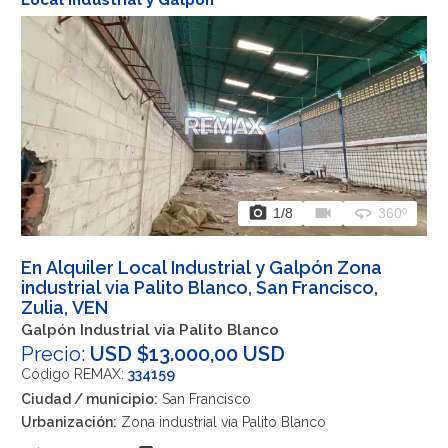
photo_camera
videocam
360
1
/8
360º
En Alquiler Local Industrial y Galpón Zona
industrial via Palito Blanco, San Francisco,
Zulia, VEN
Galpón Industrial via Palito Blanco
Precio:
USD $13.000,00 USD
Código REMAX:
334159
Ciudad / municipio:
San Francisco
Urbanización:
Zona industrial via Palito Blanco