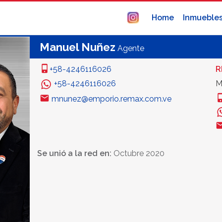
Home
Inmueble
Manuel Nuñez
Agente
+58-4246116026
R
+58-4246116026
M
mnunez@emporio.remax.com.ve
Se unió a la red en:
Octubre 2020