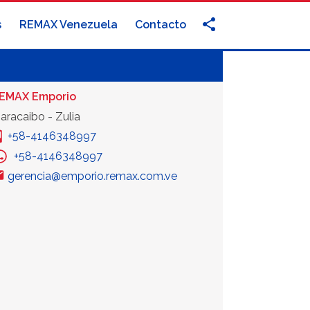
s
REMAX Venezuela
Contacto
EMAX Emporio
aracaibo - Zulia
+58-4146348997
+58-4146348997
gerencia@emporio.remax.com.ve