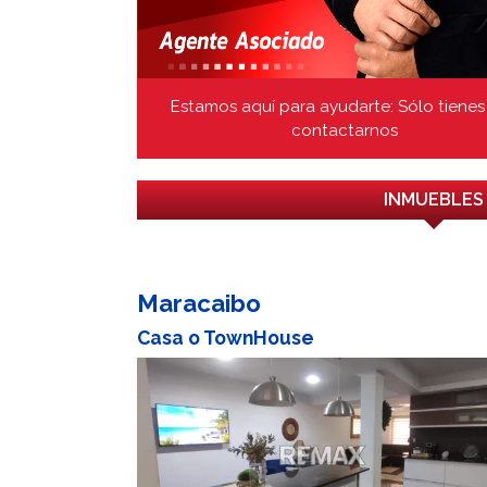
Estamos aquí para ayudarte: Sólo tienes
contactarnos
INMUEBLES
Maracaibo
Casa o TownHouse