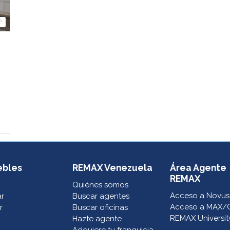
º
ebles
REMAX Venezuela
Área Agente
REMAX
Quiénes somos
Acceso a Novus
ar
Buscar agentes
Acceso a MAX/
r
Buscar oficinas
REMAX Universit
Hazte agente