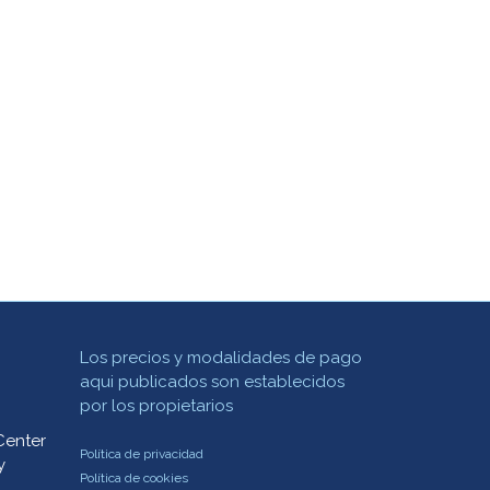
Los precios y modalidades de pago
aqui publicados son establecidos
por los propietarios
Center
Política de privacidad
y
Política de cookies