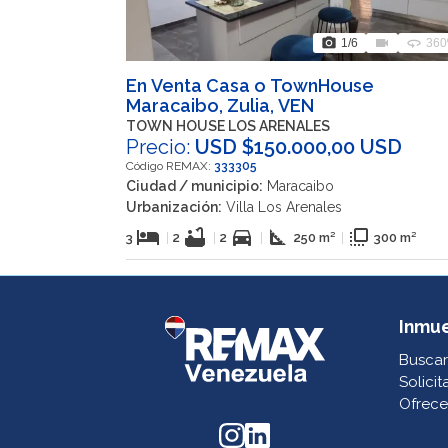
photo_camera
videocam
360
1
/6
360
En Venta Casa o TownHouse
Maracaibo, Zulia, VEN
TOWN HOUSE LOS ARENALES
Precio:
USD $150.000,00 USD
Código REMAX:
333305
Ciudad / municipio:
Maracaibo
Urbanización:
Villa Los Arenales
hotel
bathtub
directions_car
square_foot
flip_to_front
3
|
2
|
2
|
250 m²
|
300 m²
Inmu
Buscar
Solicit
Ofrece