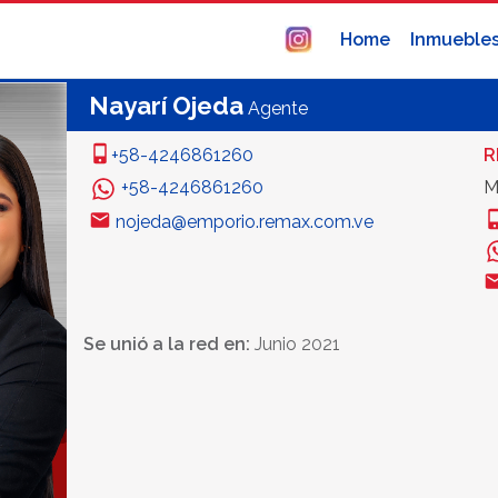
Home
Inmueble
Nayarí Ojeda
Agente
+58-4246861260
R
+58-4246861260
M
nojeda@emporio.remax.com.ve
Se unió a la red en:
Junio 2021