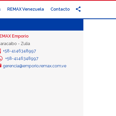
s
REMAX Venezuela
Contacto
EMAX Emporio
aracaibo - Zulia
+58-4146348997
+58-4146348997
gerencia@emporio.remax.com.ve