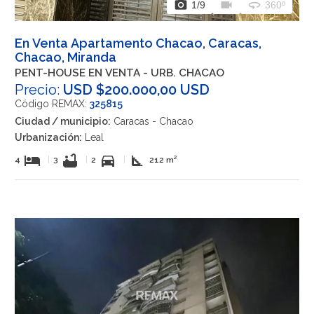
photo_camera
videocam
360
1
/9
360º
En Venta Apartamento Chacao, Caracas,
Chacao, Miranda
PENT-HOUSE EN VENTA - URB. CHACAO
Precio:
USD $200.000,00 USD
Código REMAX:
325815
Ciudad / municipio:
Caracas - Chacao
Urbanización:
Leal
hotel
bathtub
directions_car
square_foot
4
|
3
|
2
|
212 m²