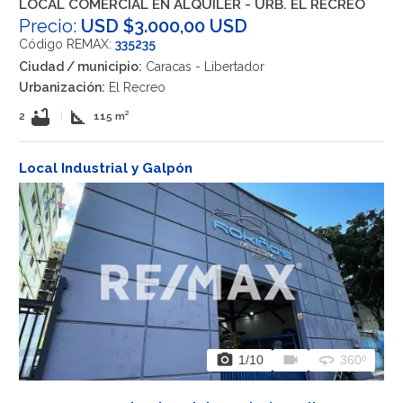
LOCAL COMERCIAL EN ALQUILER - URB. EL RECREO
Precio:
USD $3.000,00 USD
Código REMAX:
335235
Ciudad / municipio:
Caracas - Libertador
Urbanización:
El Recreo
bathtub
square_foot
2
|
115 m²
Local Industrial y Galpón
photo_camera
videocam
360
1
/10
360º