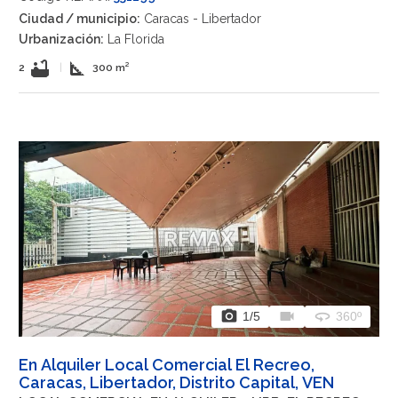
Ciudad / municipio:
Caracas - Libertador
Urbanización:
La Florida
bathtub
square_foot
2
|
300 m²
photo_camera
videocam
360
1
/5
360º
En Alquiler Local Comercial El Recreo,
Caracas, Libertador, Distrito Capital, VEN