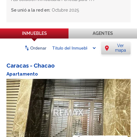
Se unió a la red en:
Octubre 2025
INMUEBLES
AGENTES
Ver
swap_vert
location_on
Ordenar
mapa
Caracas - Chacao
Apartamento