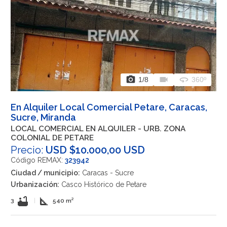
photo_camera
videocam
360
1
/8
360º
En Alquiler Local Comercial Petare, Caracas,
Sucre, Miranda
LOCAL COMERCIAL EN ALQUILER - URB. ZONA
COLONIAL DE PETARE
Precio:
USD $10.000,00 USD
Código REMAX:
323942
Ciudad / municipio:
Caracas - Sucre
Urbanización:
Casco Histórico de Petare
bathtub
square_foot
3
|
540 m²