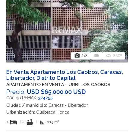
photo_camera
videocam
360
1
/8
360º
En Venta Apartamento Los Caobos, Caracas,
Libertador, Distrito Capital
APARTAMENTO EN VENTA - URB. LOS CAOBOS
Precio:
USD $65.000,00 USD
Código REMAX:
324255
Ciudad / municipio:
Caracas - Libertador
Urbanización:
Quebrada Honda
hotel
bathtub
square_foot
3
|
2
|
115 m²