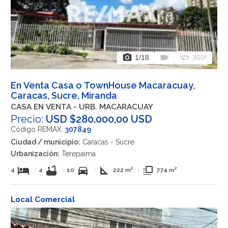
photo_camera
videocam
360
1
/18
360º
En Venta Casa o TownHouse Macaracuay,
Caracas, Sucre, Miranda
CASA EN VENTA - URB. MACARACUAY
Precio:
USD $280.000,00 USD
Código REMAX:
307849
Ciudad / municipio:
Caracas - Sucre
Urbanización:
Terepaima
hotel
bathtub
directions_car
square_foot
flip_to_front
4
|
4
|
10
|
222 m²
|
774 m²
Local Comercial