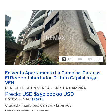
photo_camera
videocam
360
1
/9
360º
En Venta Apartamento La Campiña, Caracas,
El Recreo, Libertador, Distrito Capital, 1050,
VEN
PENT-HOUSE EN VENTA - URB. LA CAMPIÑA
Precio:
USD $250.000,00 USD
Código REMAX:
329216
Ciudad / municipio:
Caracas - Libertador
Urbanización:
La Campiña