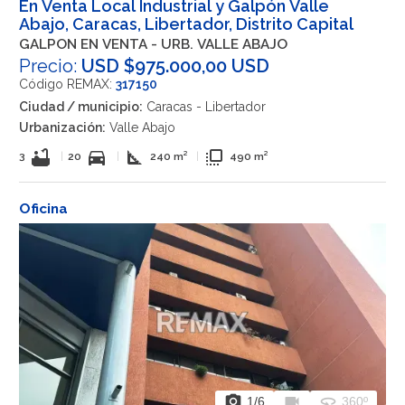
En Venta Local Industrial y Galpón Valle
Abajo, Caracas, Libertador, Distrito Capital
GALPON EN VENTA - URB. VALLE ABAJO
Precio:
USD $975.000,00 USD
Código REMAX:
317150
Ciudad / municipio:
Caracas - Libertador
Urbanización:
Valle Abajo
bathtub
directions_car
square_foot
flip_to_front
3
|
20
|
240 m²
|
490 m²
Oficina
photo_camera
videocam
360
1
/6
360º