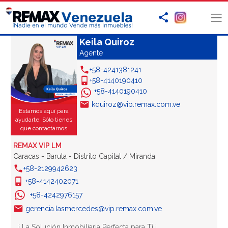
Keila Quiroz
Agente
+58-4241381241
+58-4140190410
+58-4140190410
kquiroz@vip.remax.com.ve
Estamos aquí para
ayudarte: Sólo tienes
que contactarnos
REMAX VIP LM
Caracas - Baruta - Distrito Capital / Miranda
+58-2129942623
+58-4142402071
+58-4242976157
gerencia.lasmercedes@vip.remax.com.ve
¡ La Solución Inmobiliaria Perfecta para Ti ¡