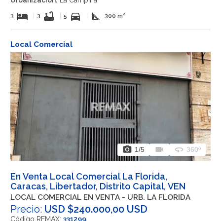
hotel
bathtub
directions_car
square_foot
3
|
3
|
5
|
300 m²
Local Comercial
photo_camera
videocam
360
1
/5
360º
En Venta Local Comercial La Florida,
Caracas, Libertador, Distrito Capital, VEN
LOCAL COMERCIAL EN VENTA - URB. LA FLORIDA
Precio:
USD $240.000,00 USD
Código REMAX:
331299