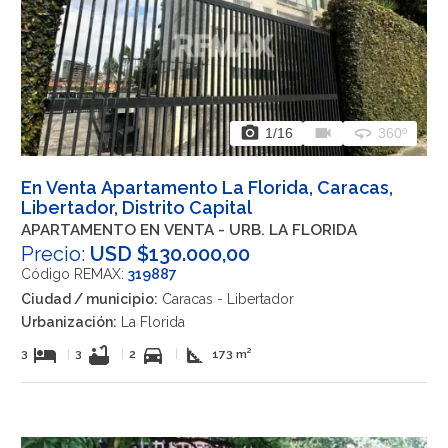
photo_camera
videocam
360
1
/16
360º
En Venta Apartamento La Florida, Caracas,
Libertador, Distrito Capital
APARTAMENTO EN VENTA - URB. LA FLORIDA
Precio:
USD $130.000,00
Código REMAX:
319887
Ciudad / municipio:
Caracas - Libertador
Urbanización:
La Florida
hotel
bathtub
directions_car
square_foot
3
|
3
|
2
|
173 m²