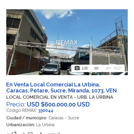
photo_camera
videocam
360
1
/8
360º
En Venta Local Comercial La Urbina,
Caracas, Petare, Sucre, Miranda, 1073, VEN
LOCAL COMERCIAL EN VENTA - URB. LA URBINA
Precio:
USD $600.000,00 USD
Código REMAX:
330044
Ciudad / municipio:
Caracas - Sucre
Urbanización:
La Urbina