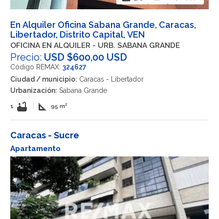
En Alquiler Oficina Sabana Grande, Caracas,
Libertador, Distrito Capital, VEN
OFICINA EN ALQUILER - URB. SABANA GRANDE
Precio:
USD $600,00 USD
Código REMAX:
324627
Ciudad / municipio:
Caracas - Libertador
Urbanización:
Sabana Grande
bathtub
square_foot
1
|
95 m²
Caracas - Sucre
Apartamento