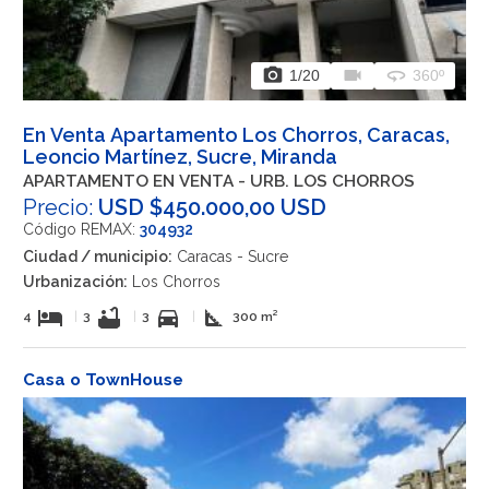
photo_camera
videocam
360
1
/20
360º
En Venta Apartamento Los Chorros, Caracas,
Leoncio Martínez, Sucre, Miranda
APARTAMENTO EN VENTA - URB. LOS CHORROS
Precio:
USD $450.000,00 USD
Código REMAX:
304932
Ciudad / municipio:
Caracas - Sucre
Urbanización:
Los Chorros
hotel
bathtub
directions_car
square_foot
4
|
3
|
3
|
300 m²
Casa o TownHouse