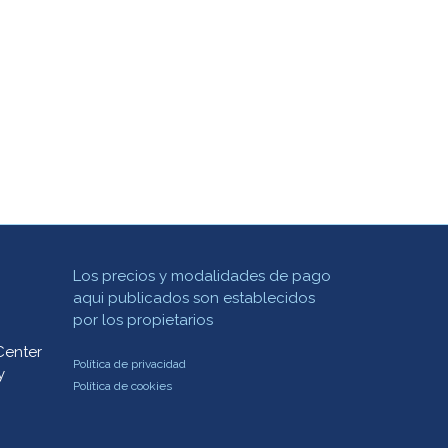
Los precios y modalidades de pago
aqui publicados son establecidos
por los propietarios
Center
Política de privacidad
y
Política de cookies