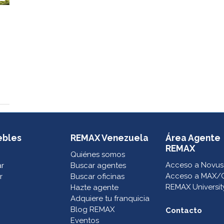
ebles
REMAX Venezuela
Área Agente
REMAX
Quiénes somos
Acceso a Novus
ar
Buscar agentes
Acceso a MAX/
r
Buscar oficinas
REMAX Universit
Hazte agente
Adquiere tu franquicia
Blog REMAX
Contacto
Eventos