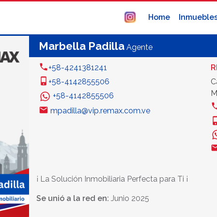
Home
Inmueble
Marbella Padilla
Agente
+58-4241381241
R
+58-4142855506
C
M
+58-4142855506
mpadilla@vip.remax.com.ve
¡ La Solución Inmobiliaria Perfecta para Ti ¡
Se unió a la red en:
Junio 2025