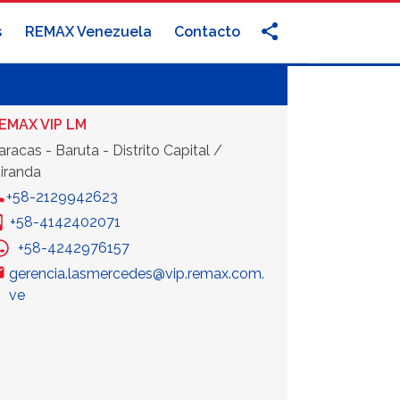
s
REMAX Venezuela
Contacto
EMAX VIP LM
aracas - Baruta - Distrito Capital /
iranda
+58-2129942623
+58-4142402071
+58-4242976157
gerencia.lasmercedes@vip.remax.com.
ve