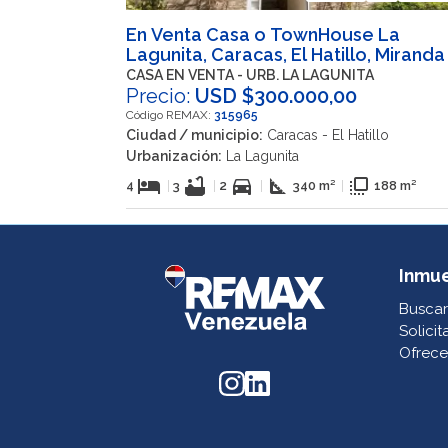
En Venta Casa o TownHouse La
Lagunita, Caracas, El Hatillo, Miranda
CASA EN VENTA - URB. LA LAGUNITA
Precio:
USD $300.000,00
Código REMAX:
315965
Ciudad / municipio:
Caracas - El Hatillo
Urbanización:
La Lagunita
hotel
bathtub
directions_car
square_foot
flip_to_front
4
|
3
|
2
|
340 m²
|
188 m²
Inmu
Buscar
Solicit
Ofrece