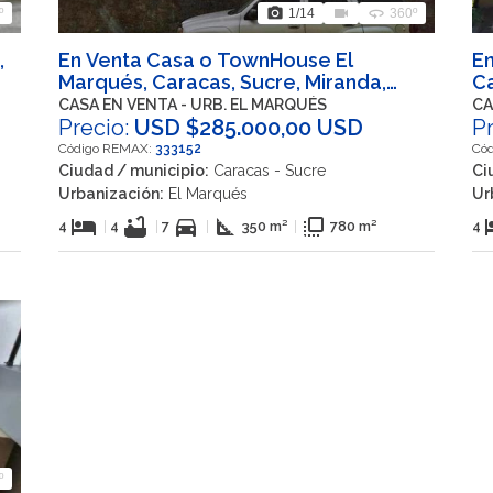
photo_camera
videocam
360
º
1
/14
360º
,
En Venta Casa o TownHouse El
En
Marqués, Caracas, Sucre, Miranda,
Ca
VEN
CASA EN VENTA - URB. EL MARQUÉS
CA
Precio:
USD $285.000,00 USD
P
Código REMAX:
333152
Có
Ciudad / municipio:
Caracas - Sucre
Ci
Urbanización:
El Marqués
Ur
hotel
bathtub
directions_car
square_foot
flip_to_front
h
4
|
4
|
7
|
350 m²
|
780 m²
4
º