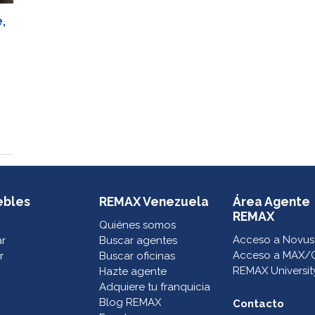
,
ebles
REMAX Venezuela
Área Agente
REMAX
Quiénes somos
Acceso a Novus
ar
Buscar agentes
Acceso a MAX/
r
Buscar oficinas
REMAX Universit
Hazte agente
Adquiere tu franquicia
Blog REMAX
Contacto