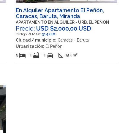
En Alquiler Apartamento El Peñón,
Caracas, Baruta, Miranda
APARTAMENTO EN ALQUILER - URB. EL PEÑÓN
Precio:
USD $2.000,00 USD
Código REMAX:
314248
Ciudad / municipio:
Caracas - Baruta
Urbanización:
El Peñón
hotel
bathtub
directions_car
square_foot
3
|
4
|
4
|
154 m²