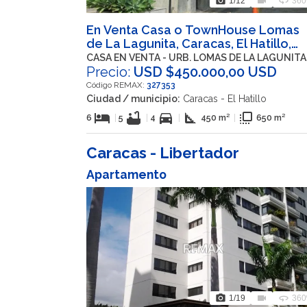
photo_camera
videocam
360
1
/12
360
En Venta Casa o TownHouse Lomas
de La Lagunita, Caracas, El Hatillo,
Miranda
CASA EN VENTA - URB. LOMAS DE LA LAGUNITA
Precio:
USD $450.000,00 USD
Código REMAX:
327353
Ciudad / municipio:
Caracas - El Hatillo
hotel
bathtub
directions_car
square_foot
flip_to_front
6
|
5
|
4
|
450 m²
|
650 m²
Caracas - Libertador
Apartamento
photo_camera
videocam
360
1
/19
360