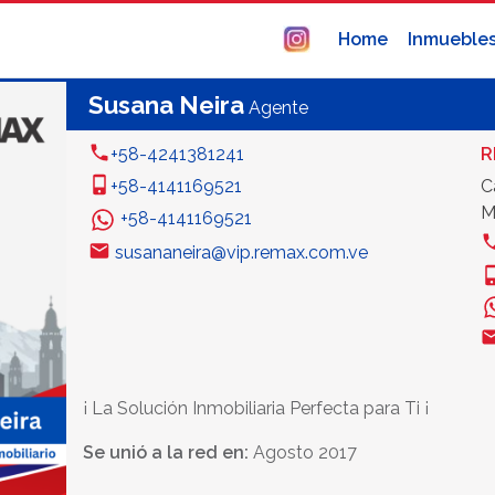
Home
Inmueble
Susana Neira
Agente
+58-4241381241
R
+58-4141169521
C
M
+58-4141169521
susananeira@vip.remax.com.ve
¡ La Solución Inmobiliaria Perfecta para Ti ¡
Se unió a la red en:
Agosto 2017