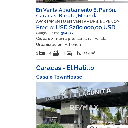
En Venta Apartamento El Peñón,
Caracas, Baruta, Miranda
APARTAMENTO EN VENTA - URB. EL PEÑÓN
Precio:
USD $280.000,00 USD
Código REMAX:
314247
Ciudad / municipio:
Caracas - Baruta
Urbanización:
El Peñón
hotel
bathtub
directions_car
square_foot
3
|
4
|
4
|
154 m²
Caracas - El Hatillo
Casa o TownHouse