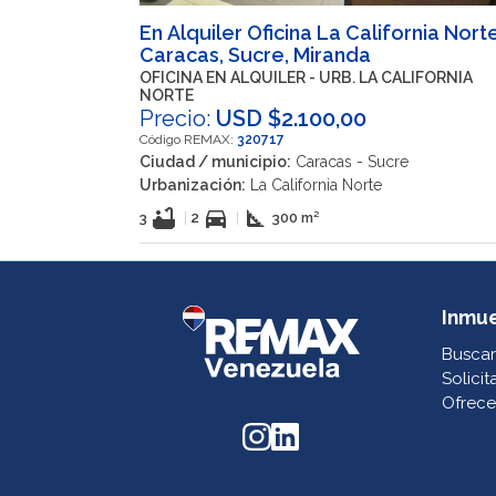
En Alquiler Oficina La California Norte
Caracas, Sucre, Miranda
OFICINA EN ALQUILER - URB. LA CALIFORNIA
NORTE
Precio:
USD $2.100,00
Código REMAX:
320717
Ciudad / municipio:
Caracas - Sucre
Urbanización:
La California Norte
bathtub
directions_car
square_foot
3
|
2
|
300 m²
Inmu
Buscar
Solicit
Ofrece