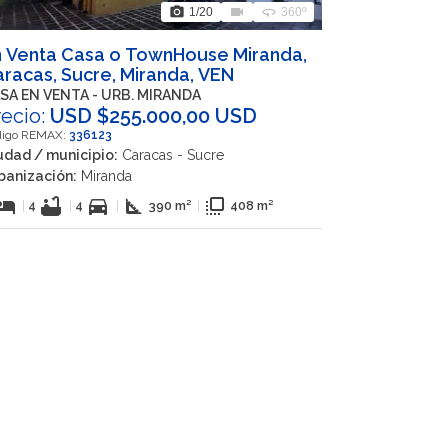
photo_camera
videocam
360
1
/20
360º
 Venta Casa o TownHouse Miranda,
racas, Sucre, Miranda, VEN
SA EN VENTA - URB. MIRANDA
recio:
USD $255.000,00 USD
digo REMAX:
336123
udad / municipio:
Caracas - Sucre
banización:
Miranda
otel
bathtub
directions_car
square_foot
flip_to_front
|
4
|
4
|
390 m²
|
408 m²