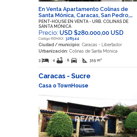
En Venta Apartamento Colinas de
Santa Mónica, Caracas, San Pedro,
Libertador, Distrito Capital, VEN
PENT-HOUSE EN VENTA - URB. COLINAS DE
SANTA MÓNICA
Precio:
USD $280.000,00 USD
Código REMAX:
328544
Ciudad / municipio:
Caracas - Libertador
Urbanización:
Colinas de Santa Mónica
hotel
bathtub
directions_car
square_foot
3
|
4
|
6
|
315 m²
Caracas - Sucre
Casa o TownHouse