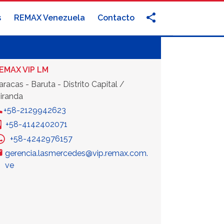
s
REMAX Venezuela
Contacto
EMAX VIP LM
aracas - Baruta - Distrito Capital /
iranda
+58-2129942623
+58-4142402071
+58-4242976157
gerencia.lasmercedes@vip.remax.com.
ve