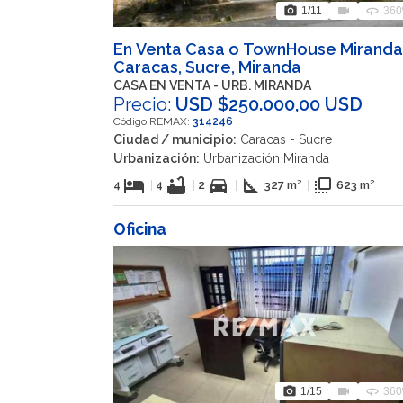
photo_camera
videocam
360
1
/11
360
En Venta Casa o TownHouse Miranda
Caracas, Sucre, Miranda
CASA EN VENTA - URB. MIRANDA
Precio:
USD $250.000,00 USD
Código REMAX:
314246
Ciudad / municipio:
Caracas - Sucre
Urbanización:
Urbanización Miranda
hotel
bathtub
directions_car
square_foot
flip_to_front
4
|
4
|
2
|
327 m²
|
623 m²
Oficina
photo_camera
videocam
360
1
/15
360