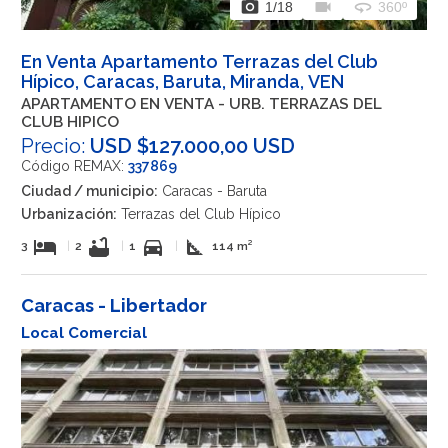
photo_camera
videocam
360
1
/18
360º
En Venta Apartamento Terrazas del Club
Hípico, Caracas, Baruta, Miranda, VEN
APARTAMENTO EN VENTA - URB. TERRAZAS DEL
CLUB HIPICO
Precio:
USD $127.000,00 USD
Código REMAX:
337869
Ciudad / municipio:
Caracas - Baruta
Urbanización:
Terrazas del Club Hípico
hotel
bathtub
directions_car
square_foot
3
|
2
|
1
|
114 m²
Caracas - Libertador
Local Comercial