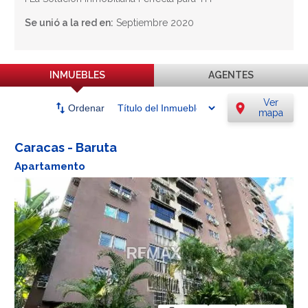
Se unió a la red en:
Septiembre 2020
INMUEBLES
AGENTES
Ver
swap_vert
location_on
Ordenar
mapa
Caracas - Baruta
Apartamento