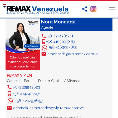
Nora Moncada
Agente
+58-4241381241
+58-4163093869
+58-4163093869
nmoncada@vip.remax.com.ve
Estamos aquí para
ayudarte: Sólo tienes
que contactarnos
REMAX VIP LM
Caracas - Baruta - Distrito Capital / Miranda
+58-2129942623
+58-4142402071
+58-4242976157
gerencia.lasmercedes@vip.remax.com.ve
¡ La Solución Inmobiliaria Perfecta para Ti ¡