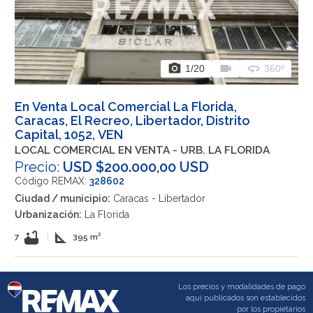
photo_camera
videocam
360
1
/20
360º
En Venta Local Comercial La Florida,
Caracas, El Recreo, Libertador, Distrito
Capital, 1052, VEN
LOCAL COMERCIAL EN VENTA - URB. LA FLORIDA
Precio:
USD $200.000,00 USD
Código REMAX:
328602
Ciudad / municipio:
Caracas - Libertador
Urbanización:
La Florida
bathtub
square_foot
7
|
395 m²
Los precios y modalidades de pago
aqui publicados son establecidos
por los propietarios