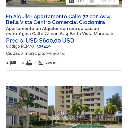
photo_camera
videocam
360
1
/10
360º
En Alquiler Apartamento Calle 72 con Av 4
Bella Vista Centro Comercial Clodomira
Apartamento en Alquiler con una ubicación
estratégica Calle 72 con Av 4 Bella Vista Maracaibo
Zulia
Precio:
USD $600,00 USD
Código REMAX:
305419
Ciudad / municipio:
Maracaibo
hotel
bathtub
square_foot
4
|
4
|
200 m²