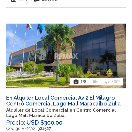
photo_camera
videocam
360
1
/8
360º
En Alquiler Local Comercial Av 2 El Milagro
Centró Comercial Lago Mall Maracaibo Zulia
Alquiler de Local Comercial en Centro Comercial
Lago Mall Maracaibo Zulia
Precio:
USD $300,00
Código REMAX:
321527