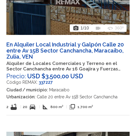
photo_camera
videocam
360
1
/10
360º
En Alquiler Local Industrial y Galpón Calle 20
entre Av 15B Sector Canchancha, Maracaibo,
Zulia, VEN
Alquiler de Locales Comerciales y Terreno en el
Sector Canchancha entre Av 16 Goajira y Fuerzas
Armadas cerca del CC SAMBIL Maracaibo Zulia
Precio:
USD $3.500,00 USD
Código REMAX:
337227
Ciudad / municipio:
Maracaibo
Urbanización:
Calle 20 entre Av 15B Sector Canchancha
bathtub
directions_car
square_foot
flip_to_front
2
|
20
|
800 m²
|
1.700 m²