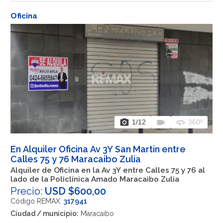
Oficina
photo_camera
videocam
360
1
/12
360º
En Alquiler Oficina Av 3Y San Martin entre
Calles 75 y 76 Maracaibo Zulia
Alquiler de Oficina en la Av 3Y entre Calles 75 y 76 al
lado de la Policlínica Amado Maracaibo Zulia
Precio:
USD $600,00
Código REMAX:
317941
Ciudad / municipio:
Maracaibo