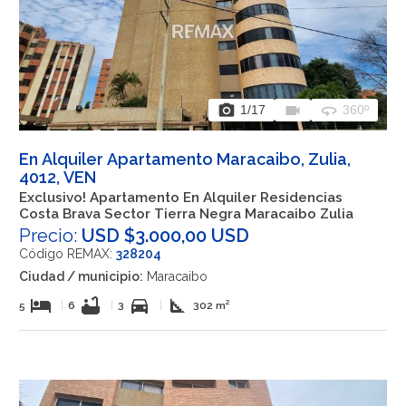
photo_camera
videocam
360
1
/17
360º
En Alquiler Apartamento Maracaibo, Zulia,
4012, VEN
Exclusivo! Apartamento En Alquiler Residencias
Costa Brava Sector Tierra Negra Maracaibo Zulia
Precio:
USD $3.000,00 USD
Código REMAX:
328204
Ciudad / municipio:
Maracaibo
hotel
bathtub
directions_car
square_foot
5
|
6
|
3
|
302 m²