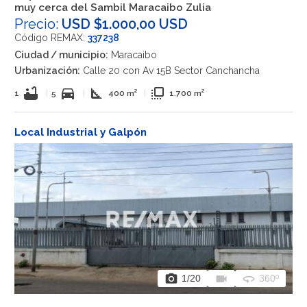
muy cerca del Sambil Maracaibo Zulia
Precio:
USD $1.000,00 USD
Código REMAX:
337238
Ciudad / municipio:
Maracaibo
Urbanización:
Calle 20 con Av 15B Sector Canchancha
bathtub
directions_car
square_foot
flip_to_front
1
|
5
|
400 m²
|
1.700 m²
Local Industrial y Galpón
photo_camera
videocam
360
1
/20
360º