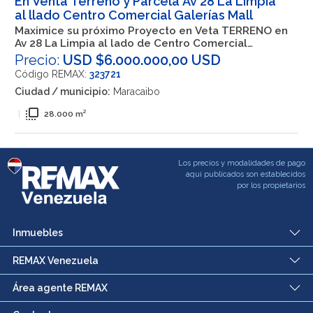
En Venta Terreno y Parcela Av 28 La Limpia
al llado Centro Comercial Galerías Mall
Maximice su próximo Proyecto en Veta TERRENO en
Av 28 La Limpia al lado de Centro Comercial
Galerías Mall
Precio:
USD $6.000.000,00 USD
Código REMAX:
323721
Ciudad / municipio:
Maracaibo
flip_to_front
|
28.000 m²
Los precios y modalidades de pago
aqui publicados son establecidos
por los propietarios
Inmuebles
REMAX Venezuela
Área agente REMAX