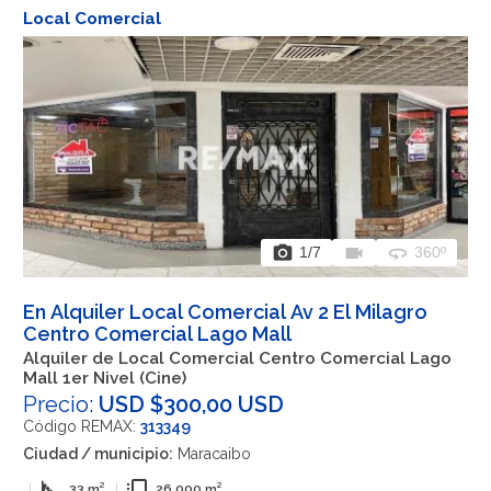
Local Comercial
photo_camera
videocam
360
1
/7
360º
En Alquiler Local Comercial Av 2 El Milagro
Centro Comercial Lago Mall
Alquiler de Local Comercial Centro Comercial Lago
Mall 1er Nivel (Cine)
Precio:
USD $300,00 USD
Código REMAX:
313349
Ciudad / municipio:
Maracaibo
square_foot
flip_to_front
|
33 m²
|
26.000 m²