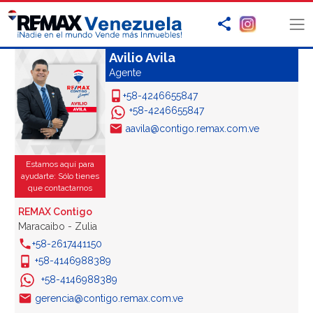
Avilio Avila
Agente
+58-4246655847
+58-4246655847
aavila@contigo.remax.com.ve
Estamos aquí para
ayudarte: Sólo tienes
que contactarnos
REMAX Contigo
Maracaibo - Zulia
+58-2617441150
+58-4146988389
+58-4146988389
gerencia@contigo.remax.com.ve