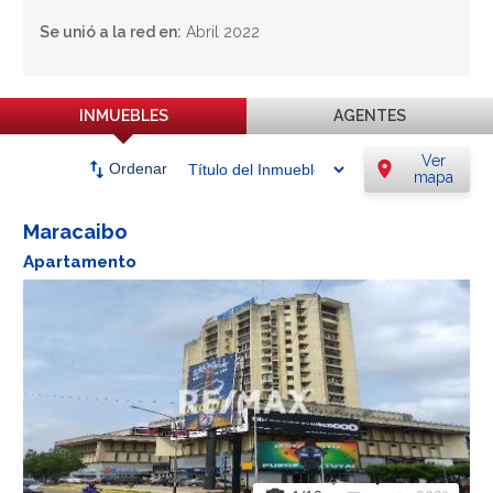
Se unió a la red en:
Abril 2022
INMUEBLES
AGENTES
Ver
swap_vert
location_on
Ordenar
mapa
Maracaibo
Apartamento