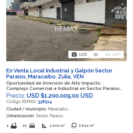
photo_camera
videocam
360
1
/20
360º
En Venta Local Industrial y Galpón Sector
Paraiso, Maracaibo, Zulia, VEN
Oportunidad de Inversión de Alto Impacto:
Complejo Comercial e Industrial en Sector Paraíso
Maracaibo Zulia
Precio:
USD $1.200.009,00 USD
Código REMAX:
338514
Ciudad / municipio:
Maracaibo
Urbanización:
Sector Paraiso
bathtub
directions_car
square_foot
flip_to_front
4
|
20
|
3.200 m²
|
6.834 m²