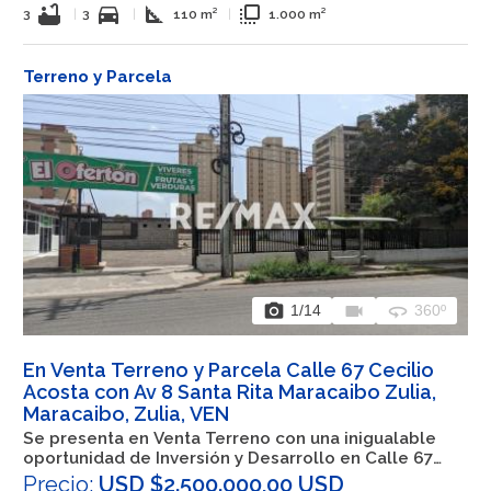
bathtub
directions_car
square_foot
flip_to_front
3
|
3
|
110 m²
|
1.000 m²
Terreno y Parcela
photo_camera
videocam
360
1
/14
360º
En Venta Terreno y Parcela Calle 67 Cecilio
Acosta con Av 8 Santa Rita Maracaibo Zulia,
Maracaibo, Zulia, VEN
Se presenta en Venta Terreno con una inigualable
oportunidad de Inversión y Desarrollo en Calle 67
Cecilio Acosta con Av 8 Santa Rita Maracaibo Zulia
Precio:
USD $2.500.000,00 USD