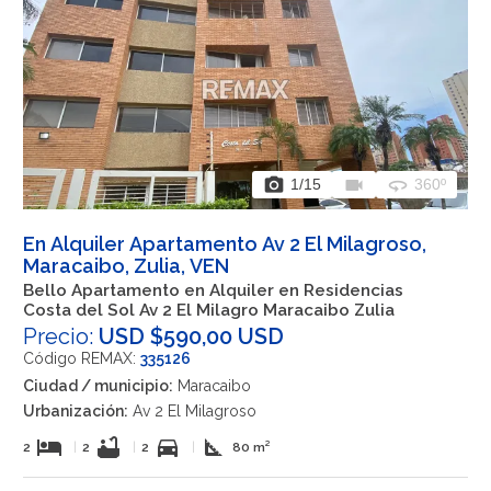
photo_camera
videocam
360
1
/15
360º
En Alquiler Apartamento Av 2 El Milagroso,
Maracaibo, Zulia, VEN
Bello Apartamento en Alquiler en Residencias
Costa del Sol Av 2 El Milagro Maracaibo Zulia
Precio:
USD $590,00 USD
Código REMAX:
335126
Ciudad / municipio:
Maracaibo
Urbanización:
Av 2 El Milagroso
hotel
bathtub
directions_car
square_foot
2
|
2
|
2
|
80 m²