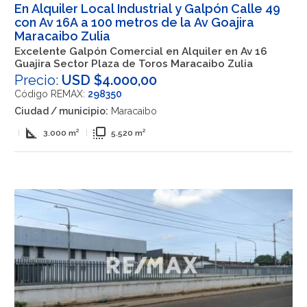
En Alquiler Local Industrial y Galpón Calle 49
con Av 16A a 100 metros de la Av Goajira
Maracaibo Zulia
Excelente Galpón Comercial en Alquiler en Av 16
Guajira Sector Plaza de Toros Maracaibo Zulia
Precio:
USD $4.000,00
Código REMAX:
298350
Ciudad / municipio:
Maracaibo
square_foot
flip_to_front
|
3.000 m²
|
5.520 m²