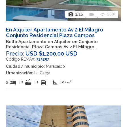
photo_camera
videocam
360
1
/15
360º
En Alquiler Apartamento Av 2 El Milagro
Conjunto Residencial Plaza Campos
Bello Apartamento en Alquiler en Conjunto
Residencial Plaza Campos Av 2 El Milagro
Maracaibo Zulia
Precio:
USD $1.200,00 USD
Código REMAX:
323257
Ciudad / municipio:
Maracaibo
Urbanización:
La Ciega
hotel
bathtub
directions_car
square_foot
3
|
2
|
2
|
101 m²