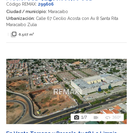
Código REMAX:
299606
Ciudad / municipio:
Maracaibo
Urbanización:
Calle 67 Cecilio Acosta con Av 8 Santa Rita
Maracaibo Zulia
flip_to_front
|
6.507 m²
photo_camera
videocam
360
1
/7
360º