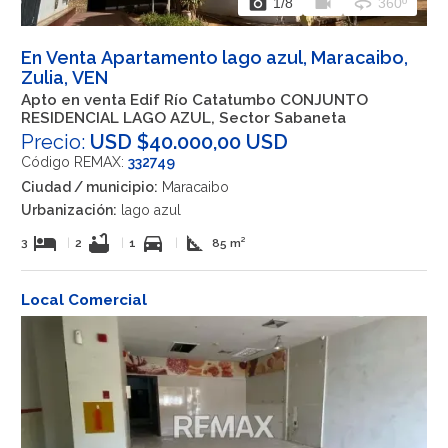
photo_camera
videocam
360
1
/8
360º
En Venta Apartamento lago azul, Maracaibo,
Zulia, VEN
Apto en venta Edif Río Catatumbo CONJUNTO
RESIDENCIAL LAGO AZUL, Sector Sabaneta
Precio:
USD $40.000,00 USD
Código REMAX:
332749
Ciudad / municipio:
Maracaibo
Urbanización:
lago azul
hotel
bathtub
directions_car
square_foot
3
|
2
|
1
|
85 m²
Local Comercial