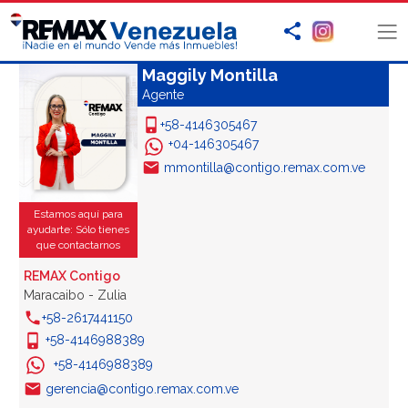
Maggily Montilla
Agente
+58-4146305467
+04-146305467
mmontilla@contigo.remax.com.ve
Estamos aquí para
ayudarte: Sólo tienes
que contactarnos
REMAX Contigo
Maracaibo - Zulia
+58-2617441150
+58-4146988389
+58-4146988389
gerencia@contigo.remax.com.ve