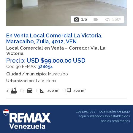
photo_camera
videocam
360
1
/6
360º
En Venta Local Comercial La Victoria,
Maracaibo, Zulia, 4012, VEN
Local Comercial en Venta – Corredor Vial La
Victoria
Precio:
USD $99.000,00 USD
Código REMAX:
328054
Ciudad / municipio:
Maracaibo
Urbanización:
La Victoria
bathtub
directions_car
square_foot
flip_to_front
4
|
5
|
300 m²
|
300 m²
Los precios y modalidades de pago
aqui publicados son establecidos
por los propietarios