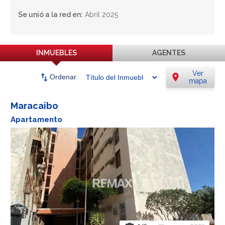
Se unió a la red en:
Abril 2025
INMUEBLES
AGENTES
Ver
swap_vert
location_on
Ordenar
mapa
Maracaibo
Apartamento