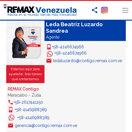
Leda Beatriz Luzardo
Sandrea
Agente
+58-4246674966
+58-4246674966
ledaluzardo@contigo.remax.com.ve
Estamos aquí para
ayudarte: Sólo tienes
que contactarnos
REMAX Contigo
Maracaibo - Zulia
+58-2617441150
+58-4146988389
+58-4146988389
gerencia@contigo.remax.com.ve