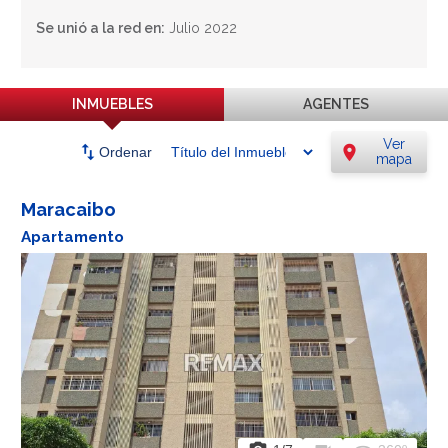
Se unió a la red en:
Julio 2022
INMUEBLES
AGENTES
Ver
swap_vert
location_on
Ordenar
mapa
Maracaibo
Apartamento