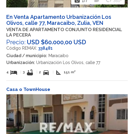
photo_camera
videocam
360
1
/7
360º
En Venta Apartamento Urbanización Los
Olivos, calle 77, Maracaibo, Zulia, VEN
VENTA DE APARTAMENTO CONJUNTO RESIDENCIAL
LA PECERA
Precio:
USD $60.000,00 USD
Código REMAX:
338481
Ciudad / municipio:
Maracaibo
Urbanización:
Urbanización Los Olivos, calle 77
hotel
bathtub
directions_car
square_foot
4
|
3
|
2
|
151 m²
Casa o TownHouse