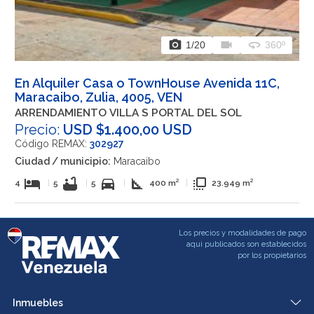
photo_camera
videocam
360
1
/20
360º
En Alquiler Casa o TownHouse Avenida 11C,
Maracaibo, Zulia, 4005, VEN
ARRENDAMIENTO VILLA S PORTAL DEL SOL
Precio:
USD $1.400,00 USD
Código REMAX:
302927
Ciudad / municipio:
Maracaibo
hotel
bathtub
directions_car
square_foot
flip_to_front
4
|
5
|
5
|
400 m²
|
23.949 m²
Los precios y modalidades de pago
aqui publicados son establecidos
por los propietarios
Inmuebles