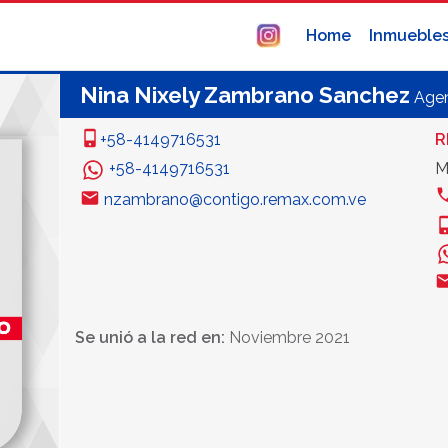
Home
Inmueble
Nina Nixely Zambrano Sanchez
Age
+58-4149716531
R
+58-4149716531
M
nzambrano@contigo.remax.com.ve
Se unió a la red en:
Noviembre 2021