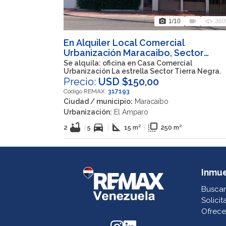
photo_camera
videocam
360
1
/10
360
En Alquiler Local Comercial
Urbanización Maracaibo, Sector
Tierra Negra, Maracaibo Estado Zuli
Se alquila: oficina en Casa Comercial
Urbanización La estrella Sector Tierra Negra.
Precio:
USD $150,00
Código REMAX:
317193
Ciudad / municipio:
Maracaibo
Urbanización:
El Amparo
bathtub
directions_car
square_foot
flip_to_front
2
|
5
|
15 m²
|
250 m²
Inmu
Buscar
Solicit
Ofrece