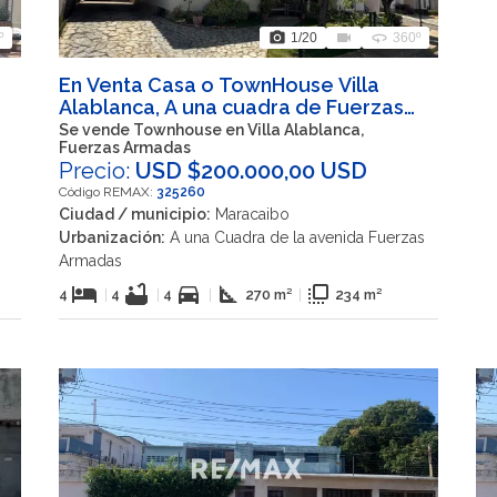
photo_camera
videocam
360
º
1
/20
360º
En Venta Casa o TownHouse Villa
Alablanca, A una cuadra de Fuerzas
Armadas, Maracaibo Estado Zulia
Se vende Townhouse en Villa Alablanca,
Fuerzas Armadas
Precio:
USD $200.000,00 USD
Código REMAX:
325260
Ciudad / municipio:
Maracaibo
Urbanización:
A una Cuadra de la avenida Fuerzas
Armadas
hotel
bathtub
directions_car
square_foot
flip_to_front
4
|
4
|
4
|
270 m²
|
234 m²