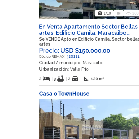
photo_camera
videocam
360
1
/10
360
En Venta Apartamento Sector Bellas
artes, Edificio Camila, Maracaibo
Estado Zulia
Se VENDE Apto en Edificio Camila, Sector bella
artes
Precio:
USD $150.000,00
Código REMAX:
320221
Ciudad / municipio:
Maracaibo
Urbanización:
Valle Frío
hotel
bathtub
directions_car
square_foot
2
|
3
|
2
|
120 m²
Casa o TownHouse