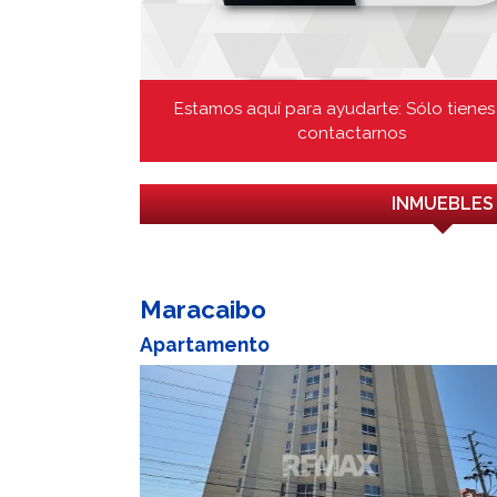
Estamos aquí para ayudarte: Sólo tienes
contactarnos
INMUEBLES
Maracaibo
Apartamento