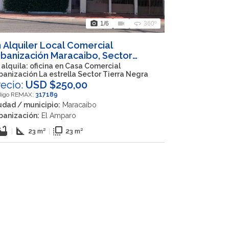
photo_camera
videocam
360
1
/6
360º
 Alquiler Local Comercial
banización Maracaibo, Sector
erra Negra, Maracaibo Estado Zulia
 alquila: oficina en Casa Comercial
banización La estrella Sector Tierra Negra
recio:
USD $250,00
digo REMAX:
317189
udad / municipio:
Maracaibo
banización:
El Amparo
thtub
square_foot
flip_to_front
|
23 m²
|
23 m²