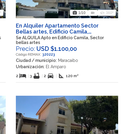
photo_camera
videocam
360
º
1
/10
360º
En Alquiler Apartamento Sector
Bellas artes, Edificio Camila,
Maracaibo Estado Zulia
s
Se ALQUILA Apto en Edificio Camila, Sector
bellas artes
Precio:
USD $1.100,00
Código REMAX:
320223
Ciudad / municipio:
Maracaibo
Urbanización:
El Amparo
hotel
bathtub
directions_car
square_foot
2
|
3
|
2
|
120 m²