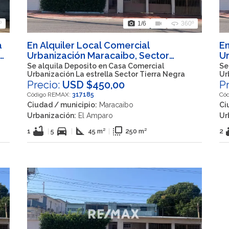
photo_camera
videocam
360
º
1
/6
360º
a
En Alquiler Local Comercial
En
,
Urbanización Maracaibo, Sector
Ur
Tierra Negra, Maracaibo Estado Zulia
Ti
Se alquila Deposito en Casa Comercial
Se
Urbanización La estrella Sector Tierra Negra
Ur
Precio:
USD $450,00
P
Código REMAX:
317185
Có
Ciudad / municipio:
Maracaibo
Ci
Urbanización:
El Amparo
Ur
bathtub
directions_car
square_foot
flip_to_front
ba
1
|
5
|
45 m²
|
250 m²
2