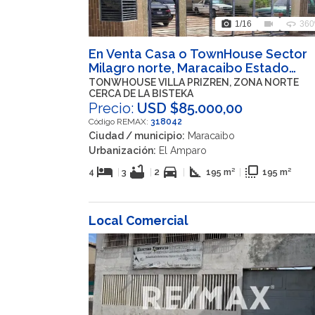
photo_camera
videocam
360
1
/16
360
En Venta Casa o TownHouse Sector
Milagro norte, Maracaibo Estado
Zulia
TONWHOUSE VILLA PRIZREN, ZONA NORTE
CERCA DE LA BISTEKA
Precio:
USD $85.000,00
Código REMAX:
318042
Ciudad / municipio:
Maracaibo
Urbanización:
El Amparo
hotel
bathtub
directions_car
square_foot
flip_to_front
4
|
3
|
2
|
195 m²
|
195 m²
Local Comercial