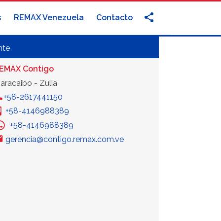
s
REMAX Venezuela
Contacto
nte
EMAX Contigo
aracaibo - Zulia
+58-2617441150
+58-4146988389
+58-4146988389
gerencia@contigo.remax.com.ve