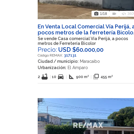
photo_camera
videocam
360
1
/18
360
En Venta Local Comercial Vía Perijá, 
pocos metros de la ferretería Bicolor
Municipio San Francisco, Estado Zulia
Se vende Casa comercial Vía Perijá, a pocos
metros de Ferretería Bicolor
Precio:
USD $60.000,00
Código REMAX:
317131
Ciudad / municipio:
Maracaibo
Urbanización:
El Amparo
bathtub
directions_car
square_foot
flip_to_front
2
|
10
|
900 m²
|
455 m²