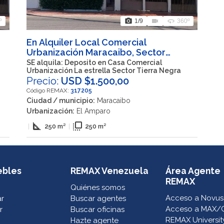
photo_camera
videocam
360
º
1
/9
360º
En Alquiler Local Comercial
Urbanización Maracaibo, Sector
a
Tierra Negra, Maracaibo Estado Zulia
SE alquila: Deposito en Casa Comercial
Urbanización La estrella Sector Tierra Negra
Precio:
USD $1.500,00
Código REMAX:
317205
Ciudad / municipio:
Maracaibo
Urbanización:
El Amparo
square_foot
flip_to_front
|
250 m²
|
250 m²
ebles
REMAX Venezuela
Área Agente
REMAX
Quiénes somos
Acceso a Novus
ar
Buscar agentes
Acceso a MAX/
r
Buscar oficinas
REMAX Universit
Hazte agente