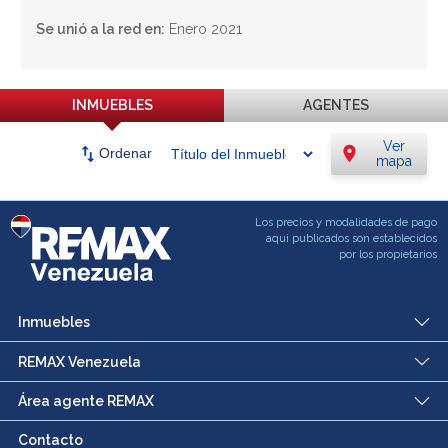
Se unió a la red en:
Enero 2021
INMUEBLES
AGENTES
Ver
swap_vert
location_on
Ordenar
mapa
Los precios y modalidades de pago
aqui publicados son establecidos
por los propietarios
Inmuebles
REMAX Venezuela
Área agente REMAX
Contacto