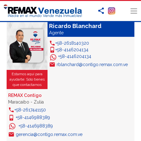
Ricardo Blanchard
Agente
+58-2618140320
+58-4146204134
+58-4146204134
rblanchard@contigo.remax.com.ve
Estamos aquí para
ayudarte: Sólo tienes
que contactarnos
REMAX Contigo
Maracaibo - Zulia
+58-2617441150
+58-4146988389
+58-4146988389
gerencia@contigo.remax.com.ve