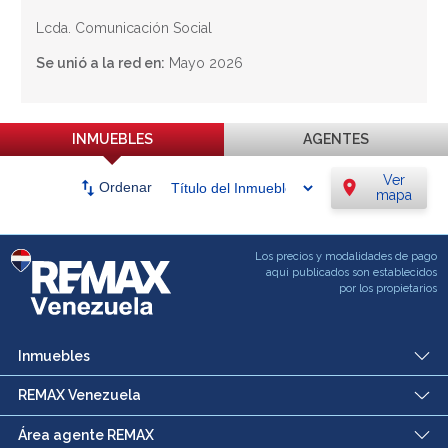
Lcda. Comunicación Social
Se unió a la red en:
Mayo 2026
INMUEBLES
AGENTES
Ver
swap_vert
location_on
Ordenar
mapa
Los precios y modalidades de pago
aqui publicados son establecidos
por los propietarios
Inmuebles
REMAX Venezuela
Área agente REMAX