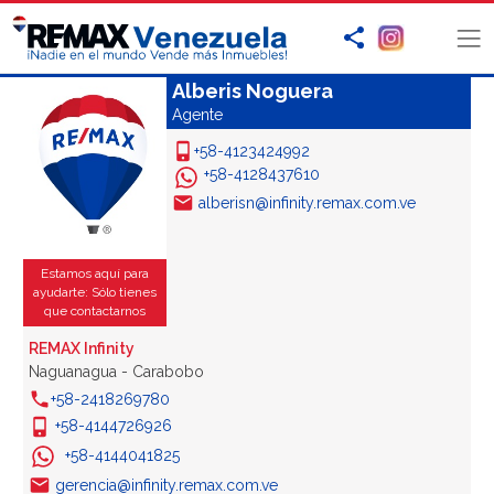
Alberis Noguera
Agente
+58-4123424992
+58-4128437610
alberisn@infinity.remax.com.ve
Estamos aquí para
ayudarte: Sólo tienes
que contactarnos
REMAX Infinity
Naguanagua - Carabobo
+58-2418269780
+58-4144726926
+58-4144041825
gerencia@infinity.remax.com.ve