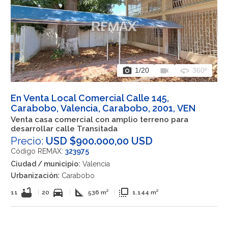
photo_camera
videocam
360
1
/20
360º
En Venta Local Comercial Calle 145,
Carabobo, Valencia, Carabobo, 2001, VEN
Venta casa comercial con amplio terreno para
desarrollar calle Transitada
Precio:
USD $900.000,00 USD
Código REMAX:
323975
Ciudad / municipio:
Valencia
Urbanización:
Carabobo
bathtub
directions_car
square_foot
flip_to_front
11
|
20
|
536 m²
|
1.144 m²