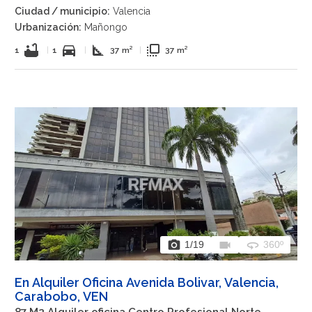
Ciudad / municipio:
Valencia
Urbanización:
Mañongo
bathtub
directions_car
square_foot
flip_to_front
1
|
1
|
37 m²
|
37 m²
photo_camera
videocam
360
1
/19
360º
En Alquiler Oficina Avenida Bolivar, Valencia,
Carabobo, VEN