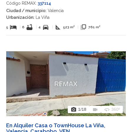
Código REMAX:
337114
Ciudad / municipio:
Valencia
Urbanización:
La Viña
hotel
bathtub
directions_car
square_foot
flip_to_front
5
|
6
|
4
|
523 m²
|
761 m²
photo_camera
videocam
360
1
/18
360º
En Alquiler Casa o TownHouse La Viña,
Valencia, Carabobo, VEN