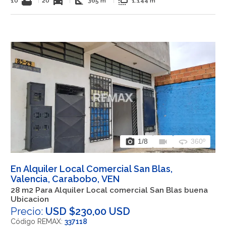
bathtub
directions_car
square_foot
flip_to_front
10
|
20
|
365 m²
|
1.144 m²
photo_camera
videocam
360
1
/8
360º
En Alquiler Local Comercial San Blas,
Valencia, Carabobo, VEN
28 m2 Para Alquiler Local comercial San Blas buena
Ubicacion
Precio:
USD $230,00 USD
Código REMAX:
337118