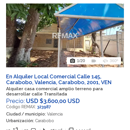
photo_camera
videocam
360
1
/20
360º
En Alquiler Local Comercial Calle 145,
Carabobo, Valencia, Carabobo, 2001, VEN
Alquiler casa comercial amplio terreno para
desarrollar calle Transitada
Precio:
USD $3.600,00 USD
Código REMAX:
323987
Ciudad / municipio:
Valencia
Urbanización:
Carabobo