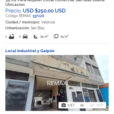
35 m2 Para Alquiler Local comercial San Blas buena
Ubicacion
Precio:
USD $250,00 USD
Código REMAX:
337120
Ciudad / municipio:
Valencia
Urbanización:
San Blas
bathtub
directions_car
square_foot
flip_to_front
1
|
2
|
35 m²
|
35 m²
Local Industrial y Galpón
photo_camera
videocam
360
1
/17
360º