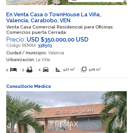
En Venta Casa o TownHouse La Viña,
Valencia, Carabobo, VEN
Venta Casa Comercial Residencial para Oficinas
Comercios puerta Cerrada
Precio:
USD $350.000,00 USD
Código REMAX:
338503
Ciudad / municipio:
Valencia
Urbanización:
La Viña
hotel
bathtub
directions_car
square_foot
flip_to_front
5
|
5
|
4
|
527 m²
|
528 m²
Consultorio Médico