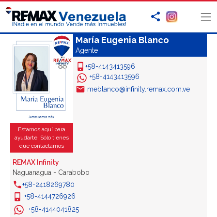
María Eugenia Blanco
Agente
+58-4143413596
+58-4143413596
meblanco@infinity.remax.com.ve
Estamos aquí para
ayudarte: Sólo tienes
que contactarnos
REMAX Infinity
Naguanagua - Carabobo
+58-2418269780
+58-4144726926
+58-4144041825