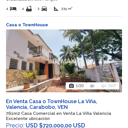
hotel
bathtub
directions_car
square_foot
4
|
4
|
3
|
335 m²
Casa o TownHouse
photo_camera
videocam
360
1
/20
360º
En Venta Casa o TownHouse La Viña,
Valencia, Carabobo, VEN
761m2 Casa Comercial en Venta La Viña Valencia
Excelente ubicación
Precio:
USD $720.000,00 USD