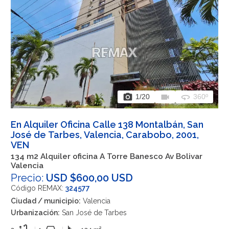
photo_camera
videocam
360
1
/20
360º
En Alquiler Oficina Calle 138 Montalbán, San
José de Tarbes, Valencia, Carabobo, 2001,
VEN
134 m2 Alquiler oficina A Torre Banesco Av Bolivar
Valencia
Precio:
USD $600,00 USD
Código REMAX:
324577
Ciudad / municipio:
Valencia
Urbanización:
San José de Tarbes