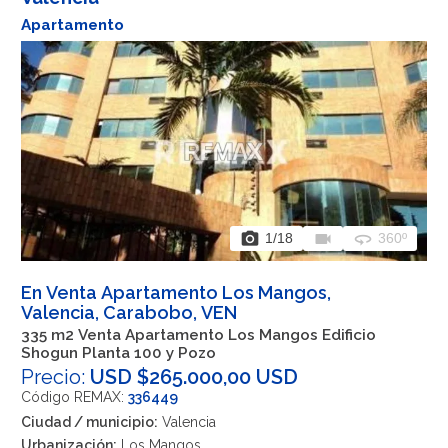
Apartamento
photo_camera
videocam
360
1
/18
360º
En Venta Apartamento Los Mangos,
Valencia, Carabobo, VEN
335 m2 Venta Apartamento Los Mangos Edificio
Shogun Planta 100 y Pozo
Precio:
USD $265.000,00 USD
Código REMAX:
336449
Ciudad / municipio:
Valencia
Urbanización:
Los Mangos