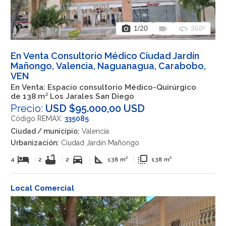
photo_camera
videocam
360
1
/20
360º
En Venta Consultorio Médico Ciudad Jardín
Mañongo, Valencia, Naguanagua, Carabobo,
VEN
En Venta: Espacio consultorio Médico-Quirúrgico
de 138 m² Los Jarales San Diego
Precio:
USD $95.000,00 USD
Código REMAX:
335085
Ciudad / municipio:
Valencia
Urbanización:
Ciudad Jardín Mañongo
hotel
bathtub
directions_car
square_foot
flip_to_front
4
|
2
|
2
|
138 m²
|
138 m²
Local Comercial