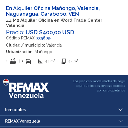
En Alquiler Oficina Mañongo, Valencia,
Naguanagua, Carabobo, VEN
44 M2 Alquiler Oficina en Word Trade Center
Valencia
Precio:
USD $400,00 USD
Código REMAX:
335609
Ciudad / municipio:
Valencia
Urbanización:
Mañongo
bathtub
directions_car
square_foot
flip_to_front
1
|
1
|
44 m²
|
44 m²
Los precios y modalidades de pago
aqui publicados son establecidos
por los propietarios
Inmuebles
REMAX Venezuela