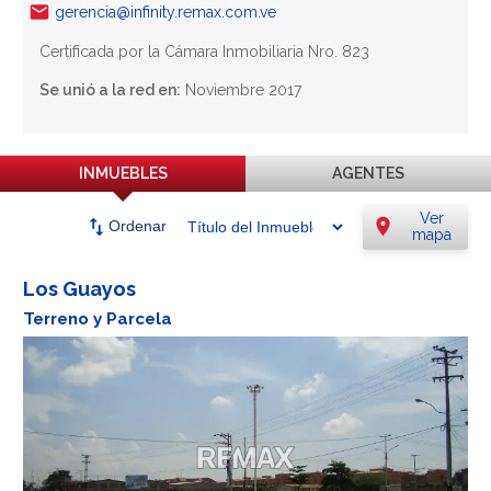
gerencia@infinity.remax.com.ve
Certificada por la Cámara Inmobiliaria Nro. 823
Se unió a la red en:
Noviembre 2017
INMUEBLES
AGENTES
Ver
swap_vert
location_on
Ordenar
mapa
Los Guayos
Terreno y Parcela