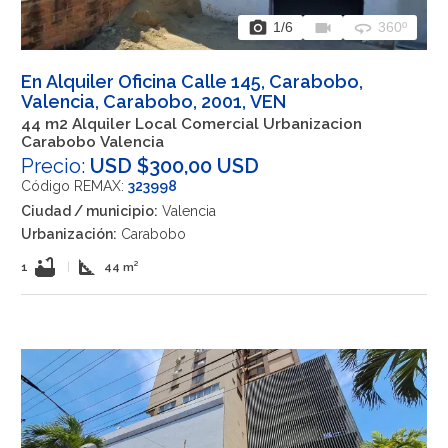
photo_camera
videocam
360
1
/6
360º
En Alquiler Oficina Calle 145, Carabobo,
Valencia, Carabobo, 2001, VEN
44 m2 Alquiler Local Comercial Urbanizacion
Carabobo Valencia
Precio:
USD $300,00 USD
Código REMAX:
323998
Ciudad / municipio:
Valencia
Urbanización:
Carabobo
bathtub
square_foot
1
|
44 m²