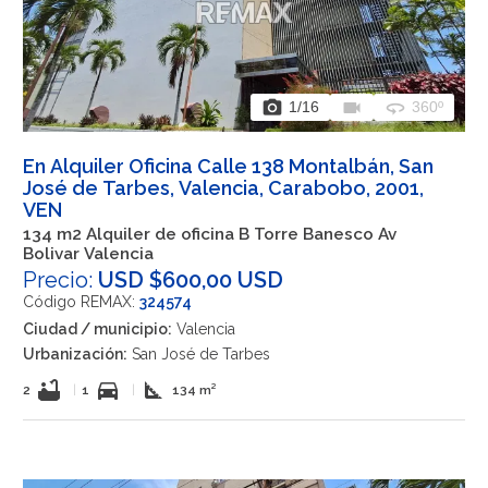
photo_camera
videocam
360
1
/16
360º
En Alquiler Oficina Calle 138 Montalbán, San
José de Tarbes, Valencia, Carabobo, 2001,
VEN
134 m2 Alquiler de oficina B Torre Banesco Av
Bolivar Valencia
Precio:
USD $600,00 USD
Código REMAX:
324574
Ciudad / municipio:
Valencia
Urbanización:
San José de Tarbes
bathtub
directions_car
square_foot
2
|
1
|
134 m²