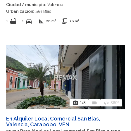
Ciudad / municipio:
Valencia
Urbanización:
San Blas
bathtub
directions_car
square_foot
flip_to_front
1
|
1
|
28 m²
|
28 m²
photo_camera
videocam
360
1
/8
360º
En Alquiler Local Comercial San Blas,
Valencia, Carabobo, VEN