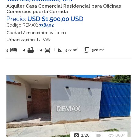
Alquiler Casa Comercial Residencial para Oficinas
Comercios puerta Cerrada
Precio:
USD $1.500,00 USD
Código REMAX:
338502
Ciudad / municipio:
Valencia
Urbanización:
La Viña
hotel
bathtub
directions_car
square_foot
flip_to_front
5
|
4
|
4
|
527 m²
|
528 m²
photo_camera
videocam
360
1
/20
360º