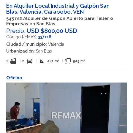
En Alquiler Local Industrial y Galpón San
Blas, Valencia, Carabobo, VEN
545 m2 Alquiler de Galpon Abierto para Taller o
Empresas en San Blas
Precio:
USD $800,00 USD
Código REMAX:
337116
Ciudad / municipio:
Valencia
Urbanización:
San Blas
bathtub
directions_car
square_foot
flip_to_front
1
|
6
|
421 m²
|
545 m²
Oficina