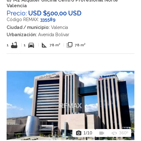
87 M2 Alquiler oficina Centro Profesional Norte
Valencia
Precio:
USD $500,00 USD
Código REMAX:
335589
Ciudad / municipio:
Valencia
Urbanización:
Avenida Bolivar
bathtub
directions_car
square_foot
flip_to_front
1
|
1
|
78 m²
|
78 m²
photo_camera
videocam
360
1
/10
360º