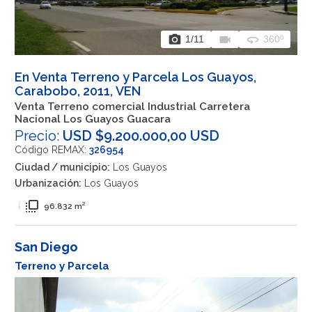
photo_camera
videocam
360
1
/11
360º
En Venta Terreno y Parcela Los Guayos,
Carabobo, 2011, VEN
Venta Terreno comercial Industrial Carretera
Nacional Los Guayos Guacara
Precio:
USD $9.200.000,00 USD
Código REMAX:
326954
Ciudad / municipio:
Los Guayos
Urbanización:
Los Guayos
flip_to_front
|
96.832 m²
San Diego
Terreno y Parcela