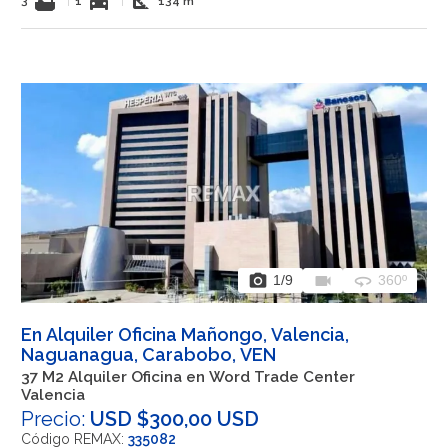
bathtub
directions_car
square_foot
3
|
1
|
134 m²
photo_camera
videocam
360
1
/9
360º
En Alquiler Oficina Mañongo, Valencia,
Naguanagua, Carabobo, VEN
37 M2 Alquiler Oficina en Word Trade Center
Valencia
Precio:
USD $300,00 USD
Código REMAX:
335082