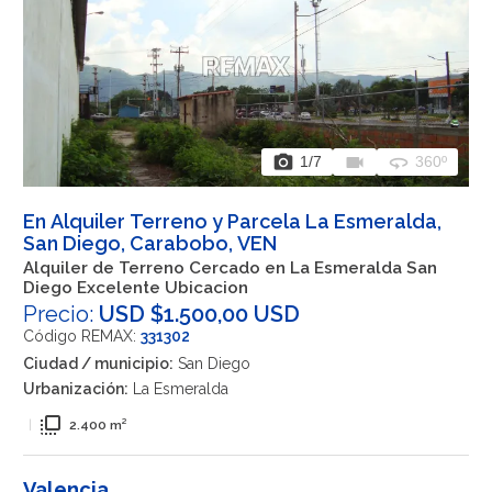
photo_camera
videocam
360
1
/7
360º
En Alquiler Terreno y Parcela La Esmeralda,
San Diego, Carabobo, VEN
Alquiler de Terreno Cercado en La Esmeralda San
Diego Excelente Ubicacion
Precio:
USD $1.500,00 USD
Código REMAX:
331302
Ciudad / municipio:
San Diego
Urbanización:
La Esmeralda
flip_to_front
|
2.400 m²
Valencia