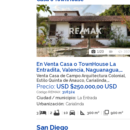
photo_camera
videocam
360
1
/20
360
En Venta Casa o TownHouse La
Entradita, Valencia, Naguanagua,
Carabobo, VEN
Venta Casa de Campo Arquitectura Colonial,
Estilo Quinta de Anauco, Carialinda,
Naguanagua
Precio:
USD $250.000,00 USD
Código REMAX:
316324
Ciudad / municipio:
La Entrada
Urbanización:
Carialinda
hotel
bathtub
directions_car
square_foot
flip_to_front
3
|
2
|
10
|
300 m²
|
900 m²
San Diego