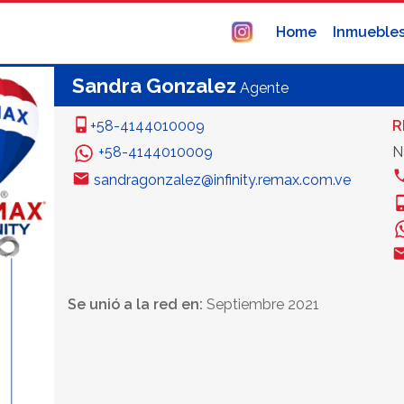
Home
Inmueble
Sandra Gonzalez
Agente
+58-4144010009
R
+58-4144010009
N
sandragonzalez@infinity.remax.com.ve
Se unió a la red en:
Septiembre 2021