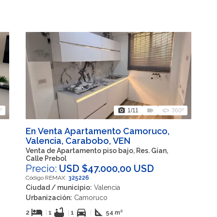
photo_camera
videocam
360
º
1
/11
360º
En Venta Apartamento Camoruco,
Valencia, Carabobo, VEN
Venta de Apartamento piso bajo, Res. Gian,
Calle Prebol
Precio:
USD $47.000,00 USD
Código REMAX:
325226
Ciudad / municipio:
Valencia
Urbanización:
Camoruco
hotel
bathtub
directions_car
square_foot
2
|
1
|
1
|
54 m²