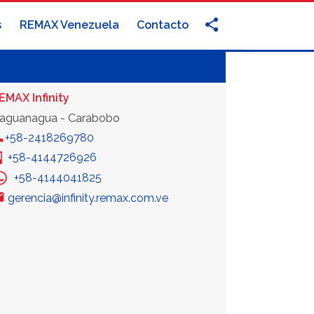
s
REMAX Venezuela
Contacto
EMAX Infinity
aguanagua - Carabobo
+58-2418269780
+58-4144726926
+58-4144041825
gerencia@infinity.remax.com.ve