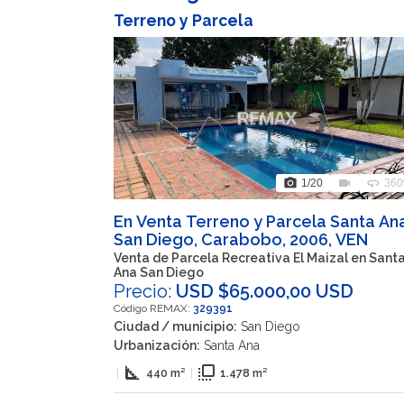
Terreno y Parcela
photo_camera
videocam
360
1
/20
360
En Venta Terreno y Parcela Santa An
San Diego, Carabobo, 2006, VEN
Venta de Parcela Recreativa El Maizal en Sant
Ana San Diego
Precio:
USD $65.000,00 USD
Código REMAX:
329391
Ciudad / municipio:
San Diego
Urbanización:
Santa Ana
square_foot
flip_to_front
|
440 m²
|
1.478 m²