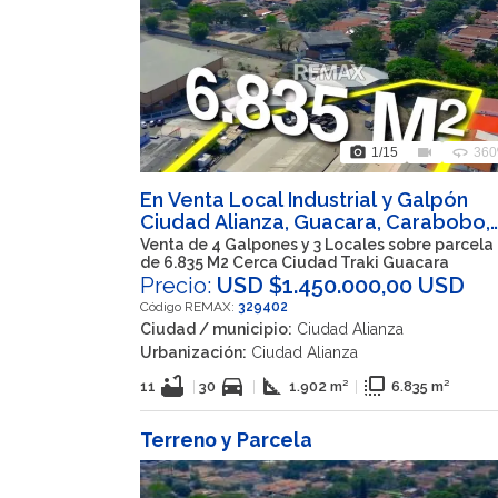
photo_camera
videocam
360
1
/15
360
En Venta Local Industrial y Galpón
Ciudad Alianza, Guacara, Carabobo,
VEN
Venta de 4 Galpones y 3 Locales sobre parcela
de 6.835 M2 Cerca Ciudad Traki Guacara
Precio:
USD $1.450.000,00 USD
Código REMAX:
329402
Ciudad / municipio:
Ciudad Alianza
Urbanización:
Ciudad Alianza
bathtub
directions_car
square_foot
flip_to_front
11
|
30
|
1.902 m²
|
6.835 m²
Terreno y Parcela