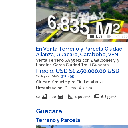
photo_camera
videocam
360
1
/18
360
En Venta Terreno y Parcela Ciudad
Alianza, Guacara, Carabobo, VEN
Venta Terreno 6.835 M2 con 4 Galpones y 3
Locales, Cerca Ciudad Traki Guacara
Precio:
USD $1.450.000,00 USD
Código REMAX:
316495
Ciudad / municipio:
Ciudad Alianza
Urbanización:
Ciudad Alianza
bathtub
directions_car
square_foot
flip_to_front
12
|
20
|
1.902 m²
|
6.835 m²
Guacara
Terreno y Parcela