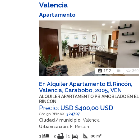
Valencia
Apartamento
photo_camera
videocam
360
1
/12
360
En Alquiler Apartamento El Rincón,
Valencia, Carabobo, 2005, VEN
ALQUILER APARTAMENTO PB AMOBLADO EN EL
RINCON
Precio:
USD $400,00 USD
Código REMAX:
324707
Ciudad / municipio:
Valencia
Urbanización:
El Rincón
hotel
bathtub
directions_car
square_foot
3
|
2
|
1
|
86 m²