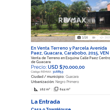
photo_camera
videocam
360
1
/16
360
En Venta Terreno y Parcela Avenida
Paez, Guacara, Carabobo, 2015, VEN
Venta de Terreno en Esquina Calle Paez Centr
de Guacara
Precio:
USD $70.000,00
Código REMAX:
316853
Ciudad / municipio:
Guacara
Urbanización:
Negro Primero
square_foot
flip_to_front
|
162 m²
|
644 m²
La Entrada
Casa o TownHouse