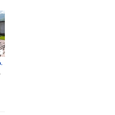
º
a,
a