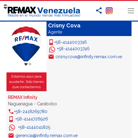
Crisny Cova
Agente
+58-4144003746
+58-4144003746
crisnycova@infinity.remax.com.ve
Estamos aquí para
ayudarte: Sólo tienes
que contactarnos
REMAX Infinity
Naguanagua - Carabobo
+58-2418269780
+58-4144726926
+58-4144041825
gerencia@infinity.remax.com.ve