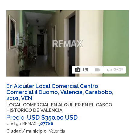
photo_camera
videocam
360
1
/9
360º
En Alquiler Local Comercial Centro
Comercial il Duomo, Valencia, Carabobo,
2001, VEN
LOCAL COMERCIAL EN ALQUILER EN EL CASCO
HISTORICO DE VALENCIA
Precio:
USD $350,00 USD
Código REMAX:
327786
Ciudad / municipio:
Valencia