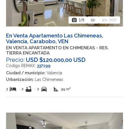
photo_camera
videocam
360
1
/9
360º
En Venta Apartamento Las Chimeneas,
Valencia, Carabobo, VEN
EN VENTA APARTAMENTO EN CHIMENEAS - RES.
TIERRA ENCANTADA
Precio:
USD $120.000,00 USD
Código REMAX:
337199
Ciudad / municipio:
Valencia
Urbanización:
Las Chimeneas
hotel
bathtub
directions_car
square_foot
3
|
2
|
2
|
95 m²