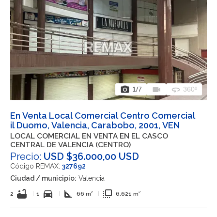
photo_camera
videocam
360
1
/7
360º
En Venta Local Comercial Centro Comercial
il Duomo, Valencia, Carabobo, 2001, VEN
LOCAL COMERCIAL EN VENTA EN EL CASCO
CENTRAL DE VALENCIA (CENTRO)
Precio:
USD $36.000,00 USD
Código REMAX:
327692
Ciudad / municipio:
Valencia
bathtub
directions_car
square_foot
flip_to_front
2
|
1
|
66 m²
|
6.621 m²