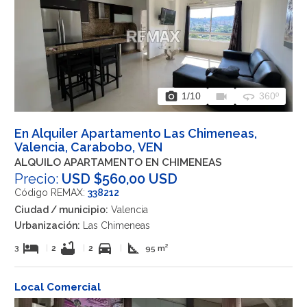
photo_camera
videocam
360
1
/10
360º
En Alquiler Apartamento Las Chimeneas,
Valencia, Carabobo, VEN
ALQUILO APARTAMENTO EN CHIMENEAS
Precio:
USD $560,00 USD
Código REMAX:
338212
Ciudad / municipio:
Valencia
Urbanización:
Las Chimeneas
hotel
bathtub
directions_car
square_foot
3
|
2
|
2
|
95 m²
Local Comercial