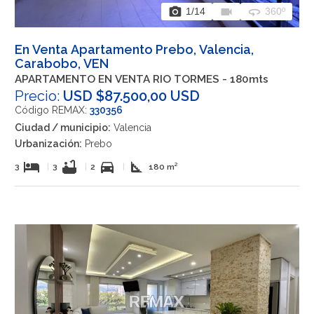
photo_camera
videocam
360
1
/14
360º
En Venta Apartamento Prebo, Valencia,
Carabobo, VEN
APARTAMENTO EN VENTA RIO TORMES - 180mts
Precio:
USD $87.500,00 USD
Código REMAX:
330356
Ciudad / municipio:
Valencia
Urbanización:
Prebo
hotel
bathtub
directions_car
square_foot
3
|
3
|
2
|
180 m²