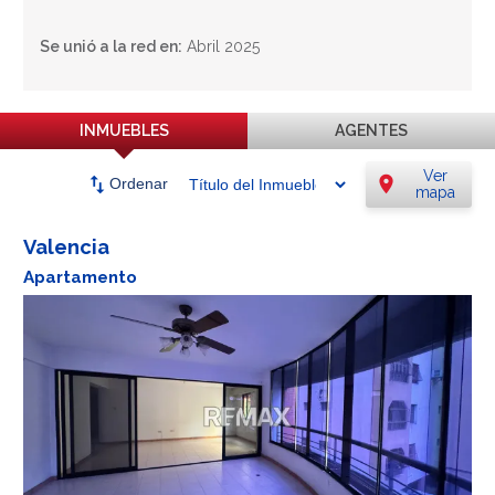
Se unió a la red en:
Abril 2025
INMUEBLES
AGENTES
Ver
swap_vert
location_on
Ordenar
mapa
Valencia
Apartamento