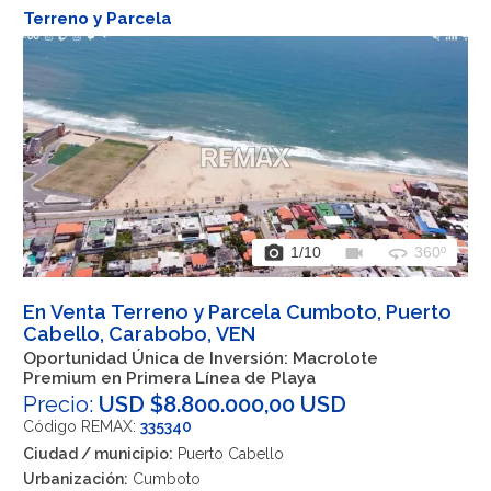
Terreno y Parcela
photo_camera
videocam
360
1
/10
360º
En Venta Terreno y Parcela Cumboto, Puerto
Cabello, Carabobo, VEN
Oportunidad Única de Inversión: Macrolote
Premium en Primera Línea de Playa
Precio:
USD $8.800.000,00 USD
Código REMAX:
335340
Ciudad / municipio:
Puerto Cabello
Urbanización:
Cumboto