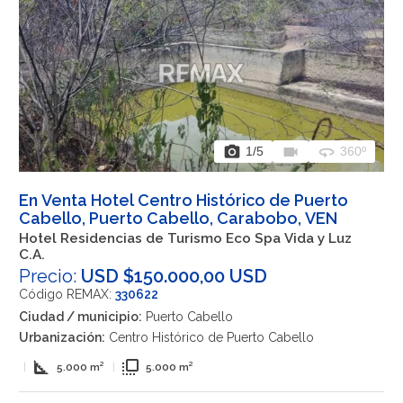
photo_camera
videocam
360
1
/5
360º
En Venta Hotel Centro Histórico de Puerto
Cabello, Puerto Cabello, Carabobo, VEN
Hotel Residencias de Turismo Eco Spa Vida y Luz
C.A.
Precio:
USD $150.000,00 USD
Código REMAX:
330622
Ciudad / municipio:
Puerto Cabello
Urbanización:
Centro Histórico de Puerto Cabello
square_foot
flip_to_front
|
5.000 m²
|
5.000 m²