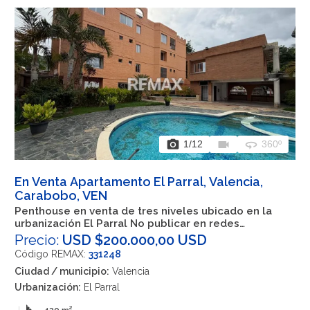
photo_camera
videocam
360
1
/12
360º
En Venta Apartamento El Parral, Valencia,
Carabobo, VEN
Penthouse en venta de tres niveles ubicado en la
urbanización El Parral No publicar en redes
sociales, solo enviar a clientes directos
Precio:
USD $200.000,00 USD
Código REMAX:
331248
Ciudad / municipio:
Valencia
Urbanización:
El Parral
|
430 m²