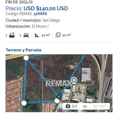
FIN DE SIGLO!
Precio:
USD $140,00 USD
Código REMAX:
326866
Ciudad / municipio:
San Diego
Urbanización:
El Morro I
bathtub
directions_car
square_foot
flip_to_front
1
|
1
|
52 m²
|
52 m²
Terreno y Parcela
photo_camera
videocam
360
1
/1
360º