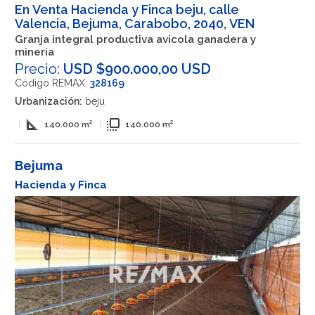
En Venta Hacienda y Finca beju, calle
Valencia, Bejuma, Carabobo, 2040, VEN
Granja integral productiva avicola ganadera y
mineria
Precio:
USD $900.000,00 USD
Código REMAX:
328169
Urbanización:
beju
square_foot
flip_to_front
|
140.000 m²
|
140.000 m²
Bejuma
Hacienda y Finca