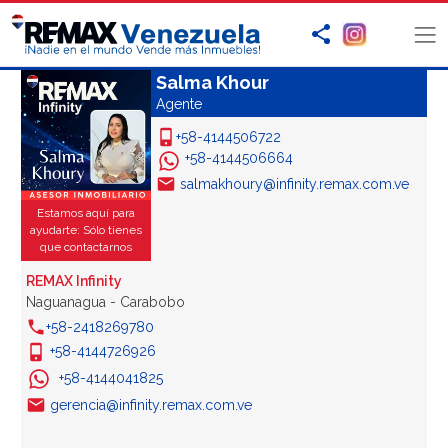
Salma Khour
Agente
+58-4144506722
+58-4144506664
salmakhoury@infinity.remax.com.ve
Estamos aquí para
ayudarte: Sólo tienes
que contactarnos
REMAX Infinity
Naguanagua - Carabobo
+58-2418269780
+58-4144726926
+58-4144041825
gerencia@infinity.remax.com.ve