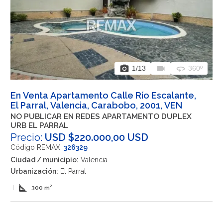
photo_camera
videocam
360
1
/13
360º
En Venta Apartamento Calle Río Escalante,
El Parral, Valencia, Carabobo, 2001, VEN
NO PUBLICAR EN REDES APARTAMENTO DUPLEX
URB EL PARRAL
Precio:
USD $220.000,00 USD
Código REMAX:
326329
Ciudad / municipio:
Valencia
Urbanización:
El Parral
square_foot
|
300 m²