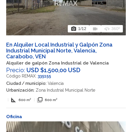
photo_camera
videocam
360
1
/12
360º
En Alquiler Local Industrial y Galpón Zona
Industrial Municipal Norte, Valencia,
Carabobo, VEN
Alquiler de galpón Zona Industrial de Valencia
Precio:
USD $1.500,00 USD
Código REMAX:
335155
Ciudad / municipio:
Valencia
Urbanización:
Zona Industrial Municipal Norte
square_foot
flip_to_front
|
600 m²
|
600 m²
Oficina