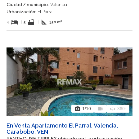
Ciudad / municipio:
Valencia
Urbanización:
El Parral
hotel
bathtub
square_foot
4
|
5
|
350 m²
photo_camera
videocam
360
1
/10
360º
En Venta Apartamento El Parral, Valencia,
Carabobo, VEN
PENTHOUSE TRIPLEX ubicado en La urbanización