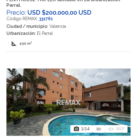
Parral.
Precio:
USD $200.000,00 USD
Código REMAX:
331761
Ciudad / municipio:
Valencia
Urbanización:
El Parral
square_foot
|
430 m²
photo_camera
videocam
360
1
/14
360º