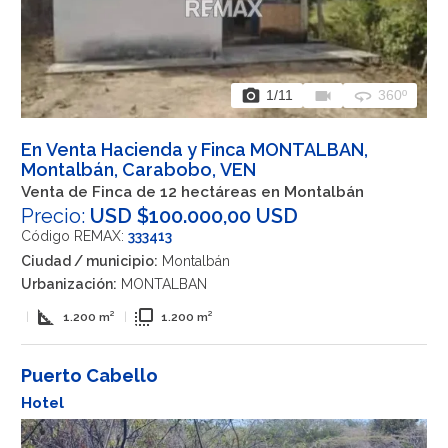
photo_camera
videocam
360
1
/11
360º
En Venta Hacienda y Finca MONTALBAN,
Montalbán, Carabobo, VEN
Venta de Finca de 12 hectáreas en Montalbán
Precio:
USD $100.000,00 USD
Código REMAX:
333413
Ciudad / municipio:
Montalbán
Urbanización:
MONTALBAN
square_foot
flip_to_front
|
1.200 m²
|
1.200 m²
Puerto Cabello
Hotel