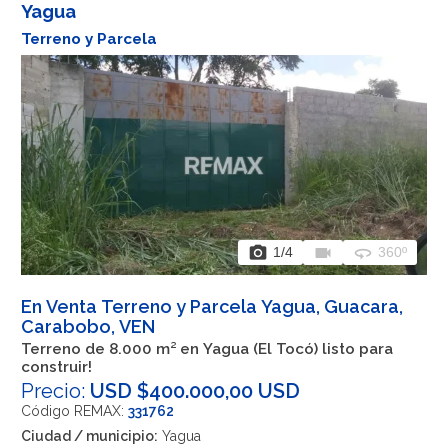
Yagua
Terreno y Parcela
photo_camera
videocam
360
1
/4
360º
En Venta Terreno y Parcela Yagua, Guacara,
Carabobo, VEN
Terreno de 8.000 m² en Yagua (El Tocó) listo para
construir!
Precio:
USD $400.000,00 USD
Código REMAX:
331762
Ciudad / municipio:
Yagua