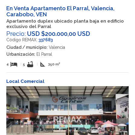
En Venta Apartamento El Parral, Valencia,
Carabobo, VEN
Apartamento duplex ubicado planta baja en edificio
exclusivo del Parral
Precio:
USD $200.000,00 USD
Código REMAX:
337683
Ciudad / municipio:
Valencia
Urbanización:
El Parral
hotel
bathtub
square_foot
4
|
5
|
350 m²
Local Comercial