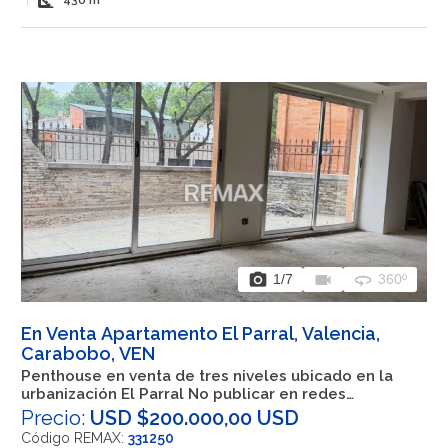
square_foot
photo_camera
videocam
360
1
/7
360º
En Venta Apartamento El Parral, Valencia,
Carabobo, VEN
Penthouse en venta de tres niveles ubicado en la
urbanización El Parral No publicar en redes
sociales, solo enviar a clientes directos
Precio:
USD $200.000,00 USD
Código REMAX:
331250