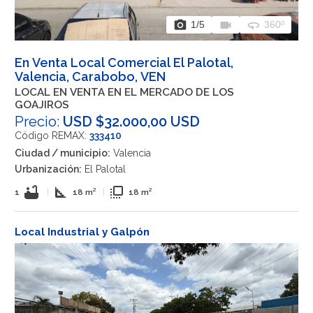
photo_camera
videocam
360
1
/5
360º
En Venta Local Comercial El Palotal,
Valencia, Carabobo, VEN
LOCAL EN VENTA EN EL MERCADO DE LOS
GOAJIROS
Precio:
USD $32.000,00 USD
Código REMAX:
333410
Ciudad / municipio:
Valencia
Urbanización:
El Palotal
bathtub
square_foot
flip_to_front
1
|
18 m²
|
18 m²
Local Industrial y Galpón