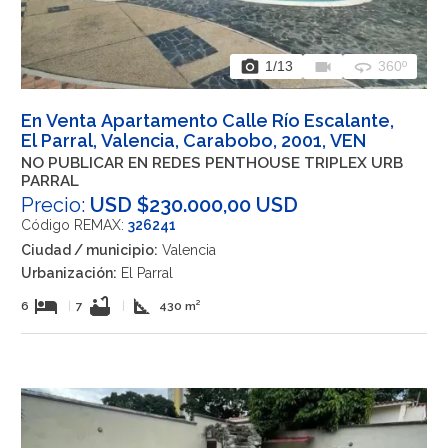
photo_camera
videocam
360
1
/13
360º
En Venta Apartamento Calle Río Escalante,
El Parral, Valencia, Carabobo, 2001, VEN
NO PUBLICAR EN REDES PENTHOUSE TRIPLEX URB
PARRAL
Precio:
USD $230.000,00 USD
Código REMAX:
326241
Ciudad / municipio:
Valencia
Urbanización:
El Parral
hotel
bathtub
square_foot
6
|
7
|
430 m²