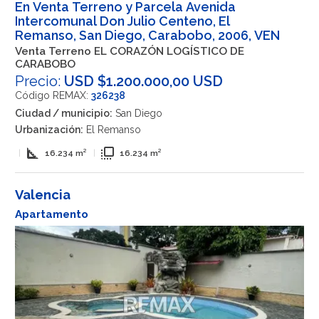
En Venta Terreno y Parcela Avenida
Intercomunal Don Julio Centeno, El
Remanso, San Diego, Carabobo, 2006, VEN
Venta Terreno EL CORAZÓN LOGÍSTICO DE
CARABOBO
Precio:
USD $1.200.000,00 USD
Código REMAX:
326238
Ciudad / municipio:
San Diego
Urbanización:
El Remanso
square_foot
flip_to_front
|
16.234 m²
|
16.234 m²
Valencia
Apartamento