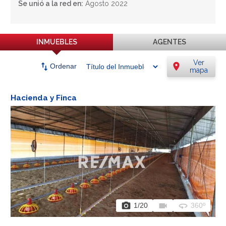
Se unió a la red en:
Agosto 2022
INMUEBLES
AGENTES
Ver
swap_vert
location_on
Ordenar
mapa
Hacienda y Finca
photo_camera
videocam
360
1
/20
360º