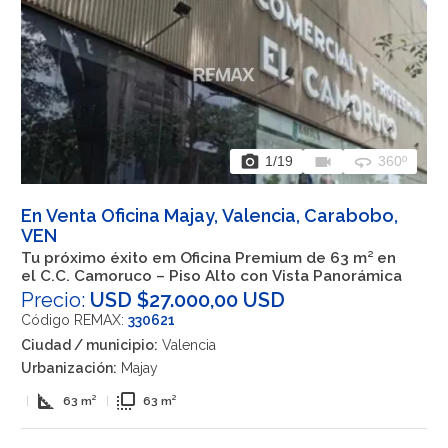
photo_camera
videocam
360
1
/19
360º
En Venta Oficina Majay, Valencia, Carabobo,
VEN
Tu próximo éxito em Oficina Premium de 63 m² en
el C.C. Camoruco – Piso Alto con Vista Panorámica
Precio:
USD $27.000,00 USD
Código REMAX:
330621
Ciudad / municipio:
Valencia
Urbanización:
Majay
square_foot
flip_to_front
|
63 m²
|
63 m²