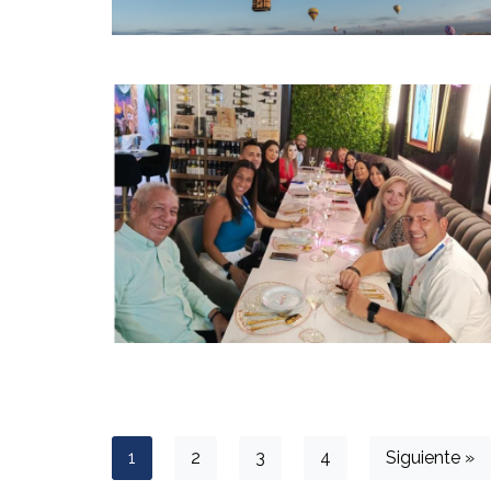
1
2
3
4
Siguiente »