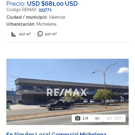
Precio:
USD $681,00 USD
Código REMAX:
333771
Ciudad / municipio:
Valencia
Urbanización:
Michelena
square_foot
flip_to_front
|
227 m²
|
227 m²
photo_camera
videocam
360
1
/4
360º
En Alquiler Local Comercial Michelena,