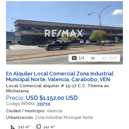
photo_camera
videocam
360
1
/4
360º
En Alquiler Local Comercial Zona Industrial
Municipal Norte, Valencia, Carabobo, VEN
Local Comercial alquiler # 15-17 C.C. Thema av.
Michelena
Precio:
USD $1.152,00 USD
Código REMAX:
333759
Ciudad / municipio:
Valencia
Urbanización:
Zona Industrial Municipal Norte
square_foot
flip_to_front
|
347 m²
|
347 m²