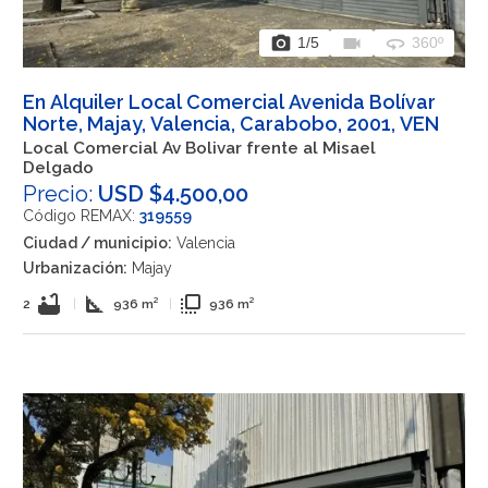
photo_camera
videocam
360
1
/5
360º
En Alquiler Local Comercial Avenida Bolívar
Norte, Majay, Valencia, Carabobo, 2001, VEN
Local Comercial Av Bolivar frente al Misael
Delgado
Precio:
USD $4.500,00
Código REMAX:
319559
Ciudad / municipio:
Valencia
Urbanización:
Majay
bathtub
square_foot
flip_to_front
2
|
936 m²
|
936 m²