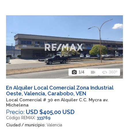
photo_camera
videocam
360
1
/4
360º
En Alquiler Local Comercial Zona Industrial
Oeste, Valencia, Carabobo, VEN
Local Comercial # 30 en Alquiler C.C. Mycra av.
Michelena
Precio:
USD $405,00 USD
Código REMAX:
333769
Ciudad / municipio:
Valencia