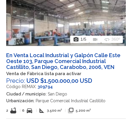
photo_camera
videocam
360
1
/5
360º
En Venta Local Industrial y Galpón Calle Este
Oeste 103, Parque Comercial Industrial
Castillito, San Diego, Carabobo, 2006, VEN
Venta de Fábrica lista para activar
Precio:
USD $1.500.000,00 USD
Código REMAX:
309794
Ciudad / municipio:
San Diego
Urbanización:
Parque Comercial Industrial Castillito
bathtub
directions_car
square_foot
flip_to_front
2
|
6
|
3.500 m²
|
5.200 m²