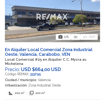
photo_camera
videocam
360
1
/5
360º
En Alquiler Local Comercial Zona Industrial
Oeste, Valencia, Carabobo, VEN
Local Comercial #25 en Alquiler C.C. Mycra av.
Michelena
Precio:
USD $664,00 USD
Código REMAX:
333795
Ciudad / municipio:
Valencia
Urbanización:
Zona Industrial Oeste
square_foot
flip_to_front
|
200 m²
|
200 m²