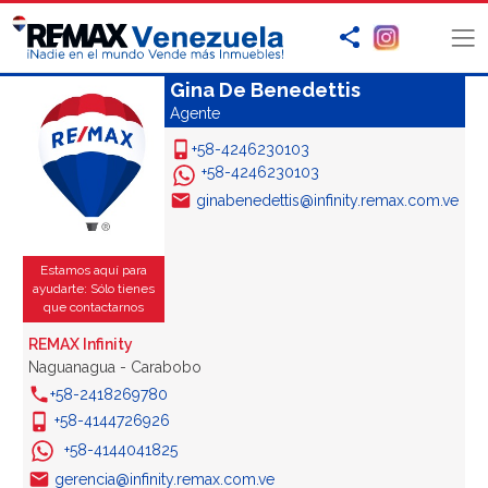
Gina De Benedettis
Agente
+58-4246230103
+58-4246230103
ginabenedettis@infinity.remax.com.ve
Estamos aquí para
ayudarte: Sólo tienes
que contactarnos
REMAX Infinity
Naguanagua - Carabobo
+58-2418269780
+58-4144726926
+58-4144041825
gerencia@infinity.remax.com.ve