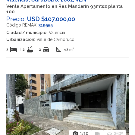
Venta Apartamento en Res Mandarín 93mts2 planta
100
Precio:
USD $107.000,00
Código REMAX:
319555
Ciudad / municipio:
Valencia
Urbanización:
Valle de Camoruco
hotel
bathtub
directions_car
square_foot
3
|
2
|
2
|
93 m²
photo_camera
videocam
360
1
/10
360º