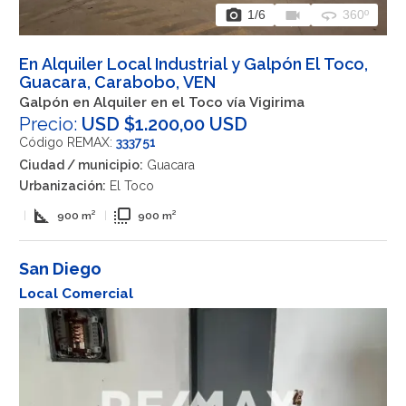
photo_camera
videocam
360
1
/6
360º
En Alquiler Local Industrial y Galpón El Toco,
Guacara, Carabobo, VEN
Galpón en Alquiler en el Toco vía Vigirima
Precio:
USD $1.200,00 USD
Código REMAX:
333751
Ciudad / municipio:
Guacara
Urbanización:
El Toco
square_foot
flip_to_front
|
900 m²
|
900 m²
San Diego
Local Comercial