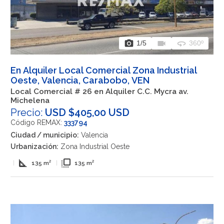
photo_camera
videocam
360
1
/5
360º
En Alquiler Local Comercial Zona Industrial
Oeste, Valencia, Carabobo, VEN
Local Comercial # 26 en Alquiler C.C. Mycra av.
Michelena
Precio:
USD $405,00 USD
Código REMAX:
333794
Ciudad / municipio:
Valencia
Urbanización:
Zona Industrial Oeste
square_foot
flip_to_front
|
135 m²
|
135 m²