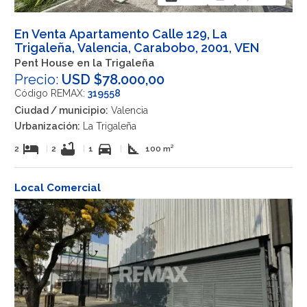
En Venta Apartamento Calle 129, La
Trigaleña, Valencia, Carabobo, 2001, VEN
Pent House en la Trigaleña
Precio:
USD $78.000,00
Código REMAX:
319558
Ciudad / municipio:
Valencia
Urbanización:
La Trigaleña
hotel
bathtub
directions_car
square_foot
2
|
2
|
1
|
100 m²
Local Comercial