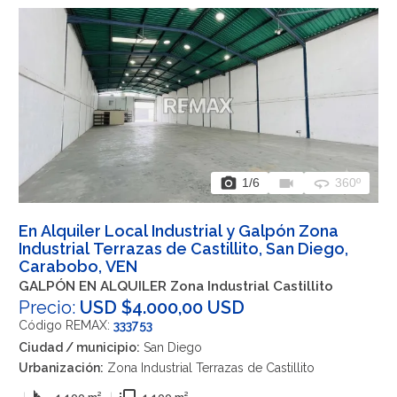
photo_camera
videocam
360
1
/6
360º
En Alquiler Local Industrial y Galpón Zona
Industrial Terrazas de Castillito, San Diego,
Carabobo, VEN
GALPÓN EN ALQUILER Zona Industrial Castillito
Precio:
USD $4.000,00 USD
Código REMAX:
333753
Ciudad / municipio:
San Diego
Urbanización:
Zona Industrial Terrazas de Castillito
|
1.100 m²
|
1.100 m²