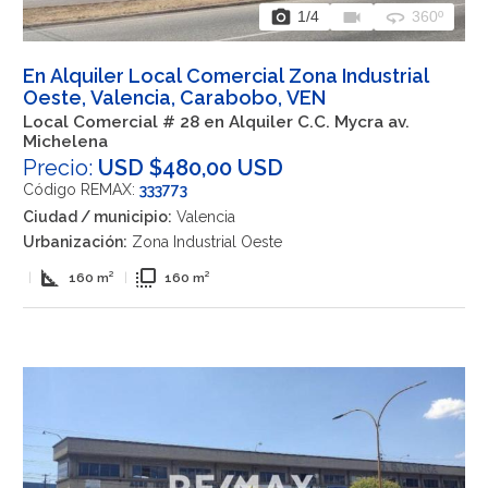
photo_camera
videocam
360
1
/4
360º
En Alquiler Local Comercial Zona Industrial
Oeste, Valencia, Carabobo, VEN
Local Comercial # 28 en Alquiler C.C. Mycra av.
Michelena
Precio:
USD $480,00 USD
Código REMAX:
333773
Ciudad / municipio:
Valencia
Urbanización:
Zona Industrial Oeste
square_foot
flip_to_front
|
160 m²
|
160 m²