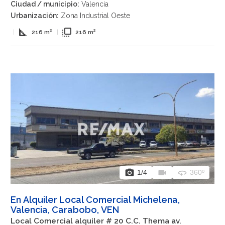
Ciudad / municipio:
Valencia
Urbanización:
Zona Industrial Oeste
square_foot
flip_to_front
|
216 m²
|
216 m²
photo_camera
videocam
360
1
/4
360º
En Alquiler Local Comercial Michelena,
Valencia, Carabobo, VEN
Local Comercial alquiler # 20 C.C. Thema av.