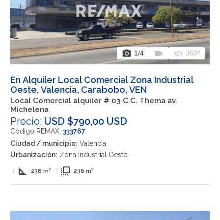
photo_camera
videocam
360
1
/4
360º
En Alquiler Local Comercial Zona Industrial
Oeste, Valencia, Carabobo, VEN
Local Comercial alquiler # 03 C.C. Thema av.
Michelena
Precio:
USD $790,00 USD
Código REMAX:
333767
Ciudad / municipio:
Valencia
Urbanización:
Zona Industrial Oeste
square_foot
flip_to_front
|
238 m²
|
238 m²