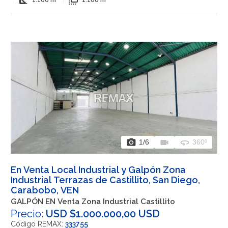
square_foot
flip_to_front
photo_camera
videocam
360
1
/6
360º
En Venta Local Industrial y Galpón Zona
Industrial Terrazas de Castillito, San Diego,
Carabobo, VEN
GALPÓN EN Venta Zona Industrial Castillito
Precio:
USD $1.000.000,00 USD
Código REMAX:
333755