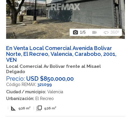
photo_camera
videocam
360
1
/5
360º
En Venta Local Comercial Avenida Bolívar
Norte, El Recreo, Valencia, Carabobo, 2001,
VEN
Local Comercial Av Bolivar frente al Misael
Delgado
Precio:
USD $850.000,00
Código REMAX:
321099
Ciudad / municipio:
Valencia
Urbanización:
El Recreo
square_foot
flip_to_front
|
936 m²
|
936 m²