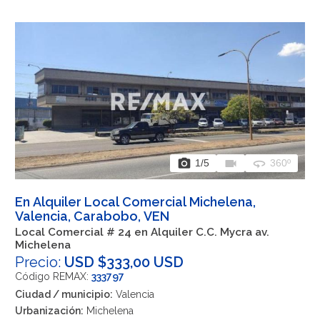
photo_camera
videocam
360
1
/5
360º
En Alquiler Local Comercial Michelena,
Valencia, Carabobo, VEN
Local Comercial # 24 en Alquiler C.C. Mycra av.
Michelena
Precio:
USD $333,00 USD
Código REMAX:
333797
Ciudad / municipio:
Valencia
Urbanización:
Michelena