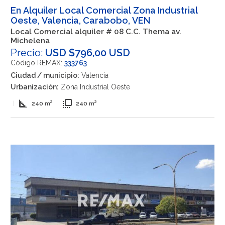
En Alquiler Local Comercial Zona Industrial
Oeste, Valencia, Carabobo, VEN
Local Comercial alquiler # 08 C.C. Thema av.
Michelena
Precio:
USD $796,00 USD
Código REMAX:
333763
Ciudad / municipio:
Valencia
Urbanización:
Zona Industrial Oeste
square_foot
flip_to_front
|
240 m²
|
240 m²