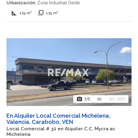
Urbanización:
Zona Industrial Oeste
square_foot
flip_to_front
|
135 m²
|
135 m²
photo_camera
videocam
360
1
/5
360º
En Alquiler Local Comercial Michelena,
Valencia, Carabobo, VEN
Local Comercial # 32 en Alquiler C.C. Mycra av.
Michelena