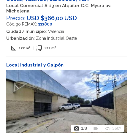
Local Comercial # 13 en Alquiler C.C. Mycra av.
Michelena
Precio:
USD $366,00 USD
Código REMAX:
333800
Ciudad / municipio:
Valencia
Urbanización:
Zona Industrial Oeste
square_foot
flip_to_front
|
122 m²
|
122 m²
Local Industrial y Galpón
photo_camera
videocam
360
1
/8
360º