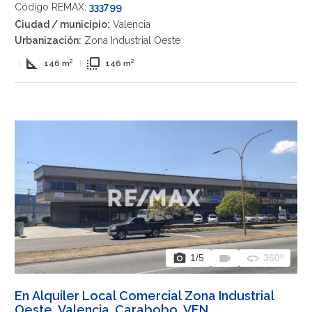
Código REMAX:
333799
Ciudad / municipio:
Valencia
Urbanización:
Zona Industrial Oeste
square_foot
flip_to_front
|
146 m²
|
146 m²
photo_camera
videocam
360
1
/5
360º
En Alquiler Local Comercial Zona Industrial
Oeste, Valencia, Carabobo, VEN