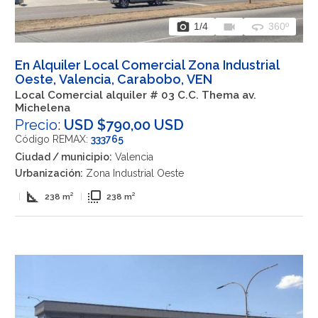
photo_camera
videocam
360
1
/4
360º
En Alquiler Local Comercial Zona Industrial
Oeste, Valencia, Carabobo, VEN
Local Comercial alquiler # 03 C.C. Thema av.
Michelena
Precio:
USD $790,00 USD
Código REMAX:
333765
Ciudad / municipio:
Valencia
Urbanización:
Zona Industrial Oeste
square_foot
flip_to_front
|
238 m²
|
238 m²