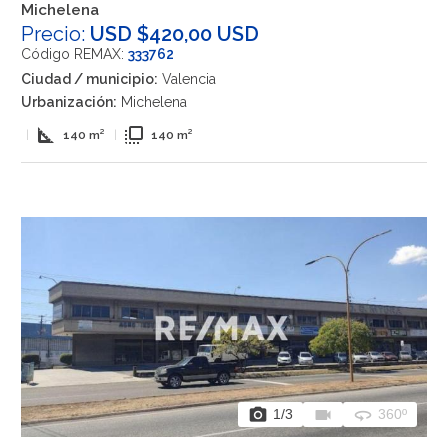
Michelena
Precio:
USD $420,00 USD
Código REMAX:
333762
Ciudad / municipio:
Valencia
Urbanización:
Michelena
square_foot
flip_to_front
|
140 m²
|
140 m²
photo_camera
videocam
360
1
/3
360º