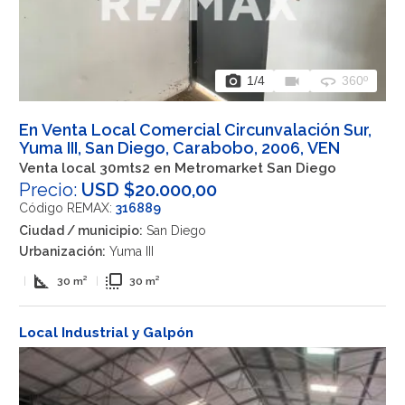
photo_camera
videocam
360
1
/4
360º
En Venta Local Comercial Circunvalación Sur,
Yuma III, San Diego, Carabobo, 2006, VEN
Venta local 30mts2 en Metromarket San Diego
Precio:
USD $20.000,00
Código REMAX:
316889
Ciudad / municipio:
San Diego
Urbanización:
Yuma III
square_foot
flip_to_front
|
30 m²
|
30 m²
Local Industrial y Galpón