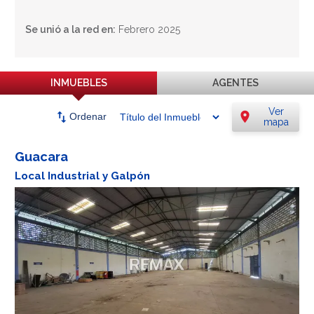
Se unió a la red en:
Febrero 2025
INMUEBLES
AGENTES
Ver
swap_vert
location_on
Ordenar
mapa
Guacara
Local Industrial y Galpón