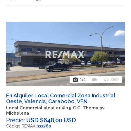
photo_camera
videocam
360
1
/4
360º
En Alquiler Local Comercial Zona Industrial
Oeste, Valencia, Carabobo, VEN
Local Comercial alquiler # 19 C.C. Thema av.
Michelena
Precio:
USD $648,00 USD
Código REMAX:
333760