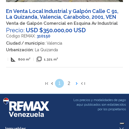
En Venta Local Industrial y Galpón Calle C 91,
La Quizanda, Valencia, Carabobo, 2001, VEN
Venta de Galpón Comercial en Esquina Av Industrial
Precio:
USD $350.000,00 USD
Código REMAX:
310150
Ciudad / municipio:
Valencia
Urbanización:
La Quizanda
square_foot
flip_to_front
|
800 m²
|
1.321 m²
1
2
Los precios y modalidades de pago
aqui publicados son establecidos
por los propietarios
Inmuebles