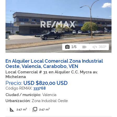
photo_camera
videocam
360
1
/5
360º
En Alquiler Local Comercial Zona Industrial
Oeste, Valencia, Carabobo, VEN
Local Comercial # 31 en Alquiler C.C. Mycra av.
Michelena
Precio:
USD $820,00 USD
Código REMAX:
333768
Ciudad / municipio:
Valencia
Urbanización:
Zona Industrial Oeste
square_foot
flip_to_front
|
247 m²
|
247 m²