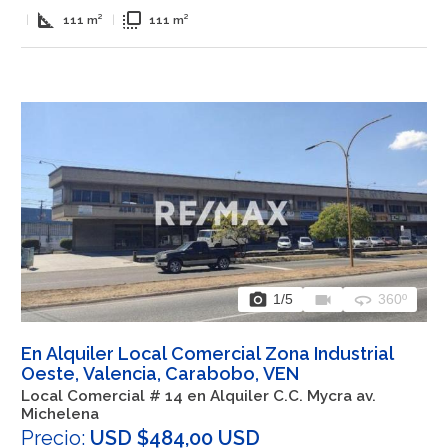
square_foot
flip_to_front
|
111 m²
|
111 m²
photo_camera
videocam
360
1
/5
360º
En Alquiler Local Comercial Zona Industrial
Oeste, Valencia, Carabobo, VEN
Local Comercial # 14 en Alquiler C.C. Mycra av.
Michelena
Precio:
USD $484,00 USD