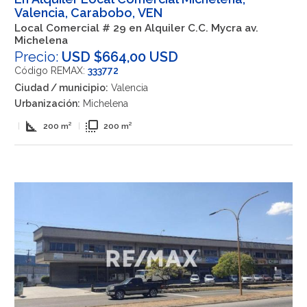
Valencia, Carabobo, VEN
Local Comercial # 29 en Alquiler C.C. Mycra av.
Michelena
Precio:
USD $664,00 USD
Código REMAX:
333772
Ciudad / municipio:
Valencia
Urbanización:
Michelena
square_foot
flip_to_front
|
200 m²
|
200 m²