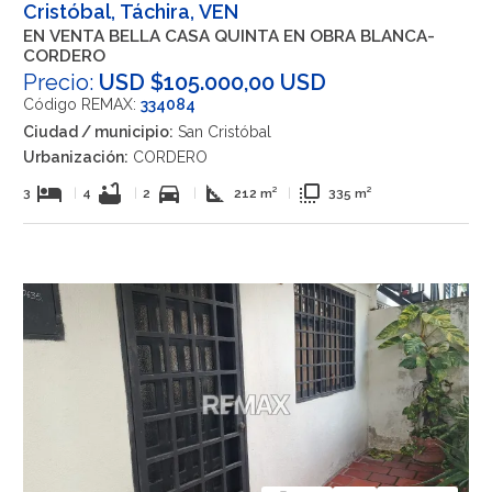
Cristóbal, Táchira, VEN
EN VENTA BELLA CASA QUINTA EN OBRA BLANCA-
CORDERO
Precio:
USD $105.000,00 USD
Código REMAX:
334084
Ciudad / municipio:
San Cristóbal
Urbanización:
CORDERO
hotel
bathtub
directions_car
square_foot
flip_to_front
3
|
4
|
2
|
212 m²
|
335 m²