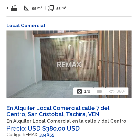
bathtub
square_foot
flip_to_front
1
|
55 m²
|
55 m²
Local Comercial
photo_camera
videocam
360
1
/8
360º
En Alquiler Local Comercial calle 7 del
Centro, San Cristóbal, Táchira, VEN
En Alquiler Local Comercial en la calle 7 del Centro
Precio:
USD $380,00 USD
Código REMAX:
334055