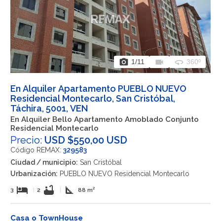
photo_camera
videocam
360
1
/11
360º
En Alquiler Apartamento PUEBLO NUEVO
Residencial Montecarlo, San Cristóbal,
Táchira, 5001, VEN
En Alquiler Bello Apartamento Amoblado Conjunto
Residencial Montecarlo
Precio:
USD $550,00 USD
Código REMAX:
329583
Ciudad / municipio:
San Cristóbal
Urbanización:
PUEBLO NUEVO Residencial Montecarlo
hotel
bathtub
square_foot
3
|
2
|
88 m²
Casa o TownHouse