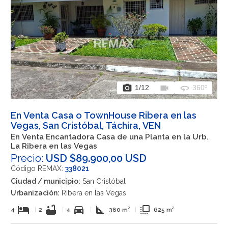
photo_camera
videocam
360
1
/12
360º
En Venta Casa o TownHouse Ribera en las
Vegas, San Cristóbal, Táchira, VEN
En Venta Encantadora Casa de una Planta en la Urb.
La Ribera en las Vegas
Precio:
USD $89.900,00 USD
Código REMAX:
338021
Ciudad / municipio:
San Cristóbal
Urbanización:
Ribera en las Vegas
hotel
bathtub
directions_car
square_foot
flip_to_front
4
|
2
|
4
|
380 m²
|
625 m²