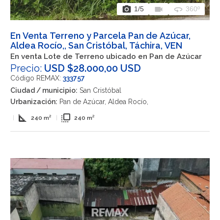
photo_camera
videocam
360
1
/5
360º
En Venta Terreno y Parcela Pan de Azúcar,
Aldea Rocío,, San Cristóbal, Táchira, VEN
En venta Lote de Terreno ubicado en Pan de Azúcar
Precio:
USD $28.000,00 USD
Código REMAX:
333757
Ciudad / municipio:
San Cristóbal
Urbanización:
Pan de Azúcar, Aldea Rocío,
square_foot
flip_to_front
|
240 m²
|
240 m²