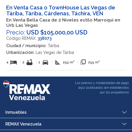
En Venta Casa o TownHouse Las Vegas de
Táriba, Táriba, Cárdenas, Táchira, VEN
En Venta Bella Casa de 2 Niveles estilo Marroquí en
Urb Las Vegas
Precio:
USD $105.000,00 USD
Código REMAX:
338073
Ciudad / municipio:
Táriba
Urbanización:
Las Vegas de Táriba
hotel
bathtub
directions_car
square_foot
flip_to_front
4
|
2
|
1
|
255 m²
|
255 m²
Los precios y modalidades de pago
aqui publicados son establecidos
por los propietarios
Inmuebles
REMAX Venezuela