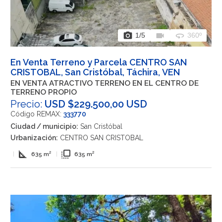
photo_camera
videocam
360
1
/5
360º
En Venta Terreno y Parcela CENTRO SAN
CRISTOBAL, San Cristóbal, Táchira, VEN
EN VENTA ATRACTIVO TERRENO EN EL CENTRO DE
TERRENO PROPIO
Precio:
USD $229.500,00 USD
Código REMAX:
333770
Ciudad / municipio:
San Cristóbal
Urbanización:
CENTRO SAN CRISTOBAL
square_foot
flip_to_front
|
635 m²
|
635 m²