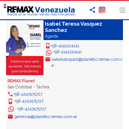
Isabel Teresa Vasquez
Sanchez
Agente
+58-4141224141
+58-4141224141
isabelvasquez@planetsc.remax.com.v
Estamos aquí para
e
ayudarte: Sólo tienes
que contactarnos
REMAX Planet
San Cristóbal - Táchira
+58-4247475727
+58-4247475727
+58-4247475727
gerencia@planetsc.remax.com.ve