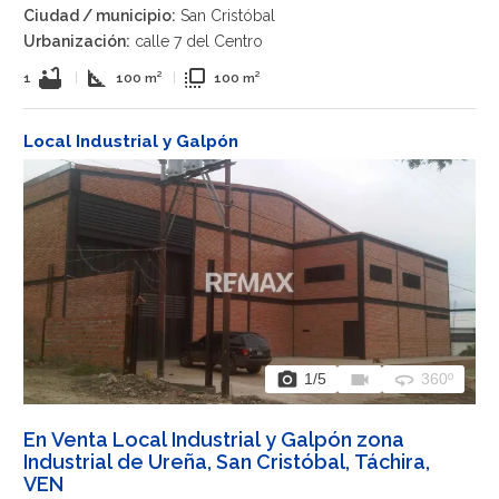
Ciudad / municipio:
San Cristóbal
Urbanización:
calle 7 del Centro
bathtub
square_foot
flip_to_front
1
|
100 m²
|
100 m²
Local Industrial y Galpón
photo_camera
videocam
360
1
/5
360º
En Venta Local Industrial y Galpón zona
Industrial de Ureña, San Cristóbal, Táchira,
VEN