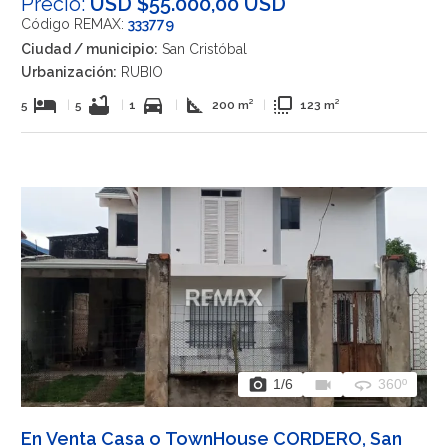
Precio:
USD $55.000,00 USD
Código REMAX:
333779
Ciudad / municipio:
San Cristóbal
Urbanización:
RUBIO
hotel
bathtub
directions_car
square_foot
flip_to_front
5
|
5
|
1
|
200 m²
|
123 m²
photo_camera
videocam
360
1
/6
360º
En Venta Casa o TownHouse CORDERO, San