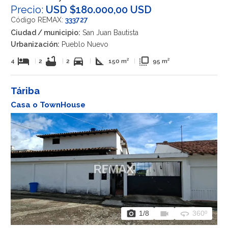
Precio:
USD $180.000,00 USD
Código REMAX:
333727
Ciudad / municipio:
San Juan Bautista
Urbanización:
Pueblo Nuevo
hotel
bathtub
directions_car
square_foot
flip_to_front
4
|
2
|
2
|
150 m²
|
95 m²
Táriba
Casa o TownHouse
photo_camera
videocam
360
1
/8
360º