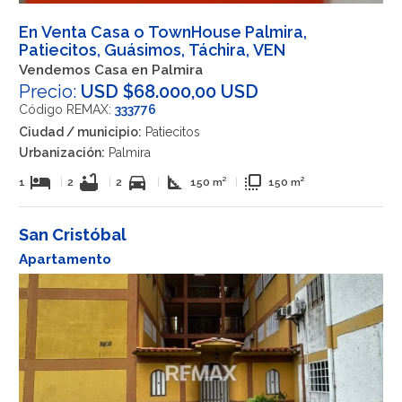
En Venta Casa o TownHouse Palmira,
Patiecitos, Guásimos, Táchira, VEN
Vendemos Casa en Palmira
Precio:
USD $68.000,00 USD
Código REMAX:
333776
Ciudad / municipio:
Patiecitos
Urbanización:
Palmira
hotel
bathtub
directions_car
square_foot
flip_to_front
1
|
2
|
2
|
150 m²
|
150 m²
San Cristóbal
Apartamento