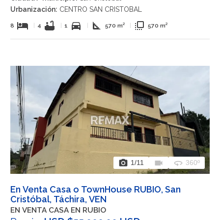
Urbanización:
CENTRO SAN CRISTOBAL
hotel
bathtub
directions_car
square_foot
flip_to_front
8
|
4
|
1
|
570 m²
|
570 m²
photo_camera
videocam
360
1
/11
360º
En Venta Casa o TownHouse RUBIO, San
Cristóbal, Táchira, VEN
EN VENTA CASA EN RUBIO