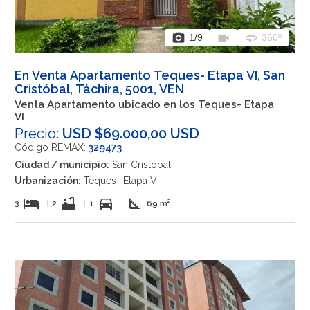
photo_camera
videocam
360
1
/9
360º
En Venta Apartamento Teques- Etapa VI, San
Cristóbal, Táchira, 5001, VEN
Venta Apartamento ubicado en los Teques- Etapa
VI
Precio:
USD $69.000,00 USD
Código REMAX:
329473
Ciudad / municipio:
San Cristóbal
Urbanización:
Teques- Etapa VI
hotel
bathtub
directions_car
square_foot
3
|
2
|
1
|
69 m²