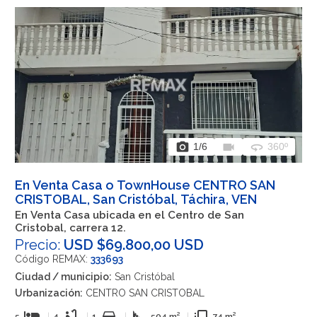
photo_camera
videocam
360
1
/6
360º
En Venta Casa o TownHouse CENTRO SAN
CRISTOBAL, San Cristóbal, Táchira, VEN
En Venta Casa ubicada en el Centro de San
Cristobal, carrera 12.
Precio:
USD $69.800,00 USD
Código REMAX:
333693
Ciudad / municipio:
San Cristóbal
Urbanización:
CENTRO SAN CRISTOBAL
hotel
bathtub
directions_car
square_foot
flip_to_front
5
|
4
|
1
|
504 m²
|
74 m²