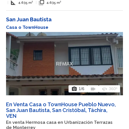
square_foot
flip_to_front
|
4.635 m²
|
4.635 m²
San Juan Bautista
Casa o TownHouse
photo_camera
videocam
360
1
/6
360º
En Venta Casa o TownHouse Pueblo Nuevo,
San Juan Bautista, San Cristóbal, Táchira,
VEN
En venta Hermosa casa en Urbanización Terrazas
de Monterrey