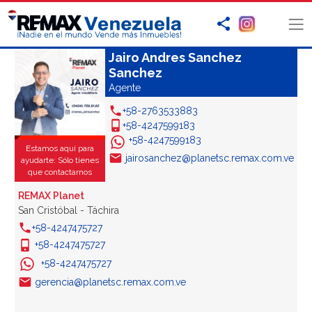
Jairo Andres Sanchez
Sanchez
Agente
+58-2763533883
+58-4247599183
+58-4247599183
Estamos aquí para
jairosanchez@planetsc.remax.com.ve
ayudarte: Sólo tienes
que contactarnos
REMAX Planet
San Cristóbal - Táchira
+58-4247475727
+58-4247475727
+58-4247475727
gerencia@planetsc.remax.com.ve