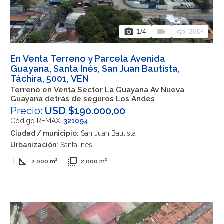
photo_camera
videocam
360
1
/4
360º
En Venta Terreno y Parcela Avenida
Guayana, Santa Inés, San Juan Bautista,
Táchira, 5001, VEN
Terreno en Venta Sector La Guayana Av Nueva
Guayana detrás de seguros Los Andes
Precio:
USD $190.000,00
Código REMAX:
321094
Ciudad / municipio:
San Juan Bautista
Urbanización:
Santa Inés
square_foot
flip_to_front
|
2.000 m²
|
2.000 m²