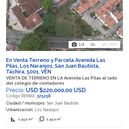
photo_camera
videocam
360
1
/4
360º
En Venta Terreno y Parcela Avenida Las
Pilas, Los Naranjos, San Juan Bautista,
Táchira, 5001, VEN
VENTA DE TERRENO EN LA Avenida Las Pilas al lado
del colegio de contadores
Precio:
USD $220.000,00 USD
Código REMAX:
325258
Ciudad / municipio:
San Juan Bautista
Urbanización:
Los Naranjos
square_foot
flip_to_front
|
1.954 m²
|
1.954 m²