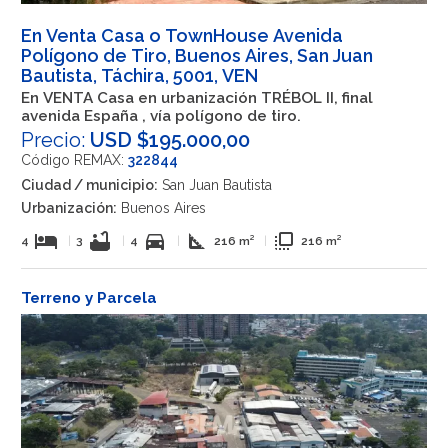
En Venta Casa o TownHouse Avenida
Polígono de Tiro, Buenos Aires, San Juan
Bautista, Táchira, 5001, VEN
En VENTA Casa en urbanización TRÉBOL II, final
avenida España , vía polígono de tiro.
Precio:
USD $195.000,00
Código REMAX:
322844
Ciudad / municipio:
San Juan Bautista
Urbanización:
Buenos Aires
hotel
bathtub
directions_car
square_foot
flip_to_front
4
|
3
|
4
|
216 m²
|
216 m²
Terreno y Parcela