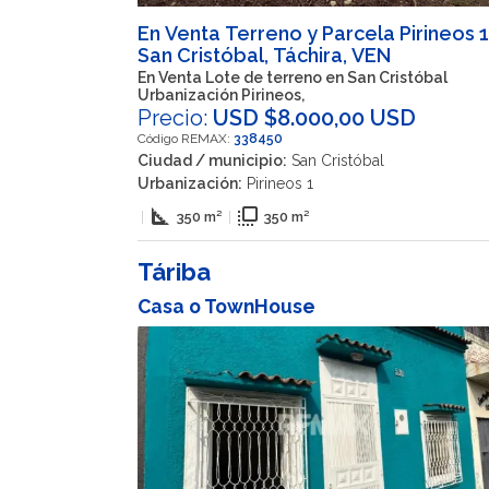
En Venta Terreno y Parcela Pirineos 1
San Cristóbal, Táchira, VEN
En Venta Lote de terreno en San Cristóbal
Urbanización Pirineos,
Precio:
USD $8.000,00 USD
Código REMAX:
338450
Ciudad / municipio:
San Cristóbal
Urbanización:
Pirineos 1
square_foot
flip_to_front
|
350 m²
|
350 m²
Táriba
Casa o TownHouse