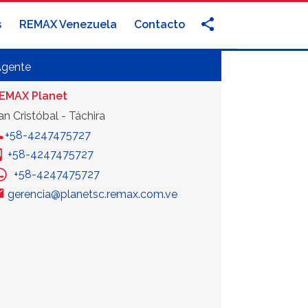
s
REMAX Venezuela
Contacto
Agente
EMAX Planet
an Cristóbal - Táchira
+58-4247475727
+58-4247475727
+58-4247475727
gerencia@planetsc.remax.com.ve