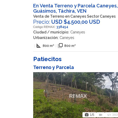
En Venta Terreno y Parcela Caneyes,
Guásimos, Táchira, VEN
Venta de Terreno en Caneyes Sector Caneyes
Precio:
USD $4.500,00 USD
Código REMAX:
338454
Ciudad / municipio:
Caneyes
Urbanización:
Caneyes
square_foot
flip_to_front
|
800 m²
|
800 m²
Patiecitos
Terreno y Parcela
photo_camera
videocam
360
1
/5
360