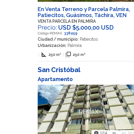
En Venta Terreno y Parcela Palmira,
Patiecitos, Guásimos, Táchira, VEN
VENTA PARCELA EN PALMIRA
Precio:
USD $5.000,00 USD
Código REMAX:
338459
Ciudad / municipio:
Patiecitos
Urbanización:
Palmira
square_foot
flip_to_front
|
250 m²
|
250 m²
San Cristóbal
Apartamento
photo_camera
videocam
360
1
/14
360