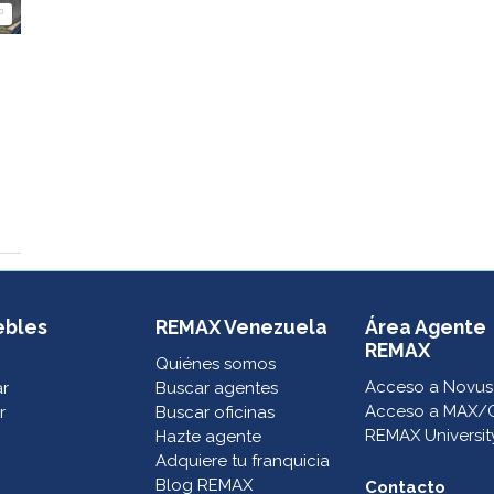
º
ebles
REMAX Venezuela
Área Agente
REMAX
Quiénes somos
Acceso a Novus
ar
Buscar agentes
Acceso a MAX/
r
Buscar oficinas
REMAX Universit
Hazte agente
Adquiere tu franquicia
Blog REMAX
Contacto