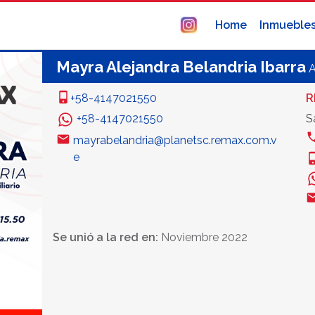
Home
Inmueble
Mayra Alejandra Belandria Ibarra
+58-4147021550
R
+58-4147021550
S
mayrabelandria@planetsc.remax.com.v
e
Se unió a la red en:
Noviembre 2022