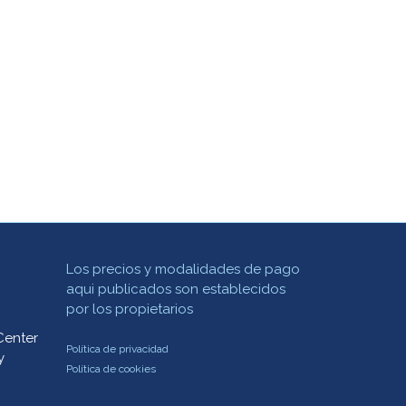
Los precios y modalidades de pago
aqui publicados son establecidos
por los propietarios
Center
Política de privacidad
y
Política de cookies