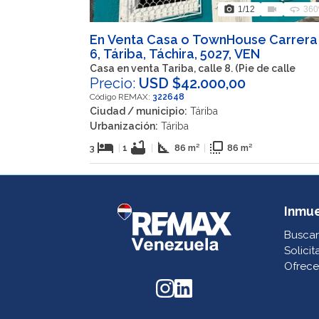
photo_camera
videocam
360
1
/12
360
En Venta Casa o TownHouse Carrera
6, Táriba, Táchira, 5027, VEN
Casa en venta Tariba, calle 8. (Pie de calle
Precio:
USD $42.000,00
Código REMAX:
322648
Ciudad / municipio:
Táriba
Urbanización:
Táriba
hotel
bathtub
square_foot
flip_to_front
3
|
1
|
86 m²
|
86 m²
Inmu
Buscar
Solicit
Ofrece