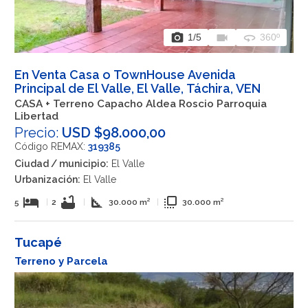
photo_camera
videocam
360
1
/5
360º
En Venta Casa o TownHouse Avenida
Principal de El Valle, El Valle, Táchira, VEN
CASA + Terreno Capacho Aldea Roscio Parroquia
Libertad
Precio:
USD $98.000,00
Código REMAX:
319385
Ciudad / municipio:
El Valle
Urbanización:
El Valle
hotel
bathtub
square_foot
flip_to_front
5
|
2
|
30.000 m²
|
30.000 m²
Tucapé
Terreno y Parcela