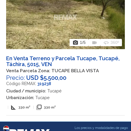
photo_camera
videocam
360
1
/5
360º
En Venta Terreno y Parcela Tucape, Tucapé,
Táchira, 5015, VEN
Venta Parcela Zona: TUCAPE BELLA VISTA
Precio:
USD $5.500,00
Código REMAX:
319238
Ciudad / municipio:
Tucapé
Urbanización:
Tucape
square_foot
flip_to_front
|
330 m²
|
330 m²
Los precios y modalidades de pago