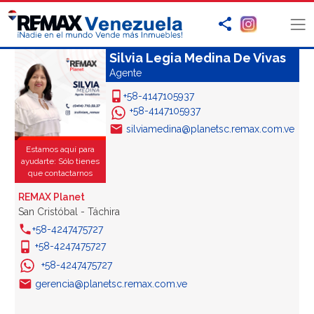
Silvia Legia Medina De Vivas
Agente
+58-4147105937
+58-4147105937
silviamedina@planetsc.remax.com.ve
Estamos aquí para
ayudarte: Sólo tienes
que contactarnos
REMAX Planet
San Cristóbal - Táchira
+58-4247475727
+58-4247475727
+58-4247475727
gerencia@planetsc.remax.com.ve