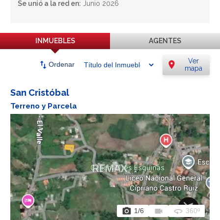
Se unió a la red en:
Junio 2026
INMUEBLES
AGENTES
Ver
swap_vert
location_on
Ordenar
mapa
San Cristóbal
Terreno y Parcela
photo_camera
videocam
360
1
/6
360º