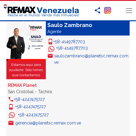
Saulo Zambrano
Agente
+58-4149787703
+58-4149787703
saulozambrano@planetsc.remax.com.
ve
Estamos aquí para
ayudarte: Sólo tienes
que contactarnos
REMAX Planet
San Cristóbal - Táchira
+58-4247475727
+58-4247475727
+58-4247475727
gerencia@planetsc.remax.com.ve