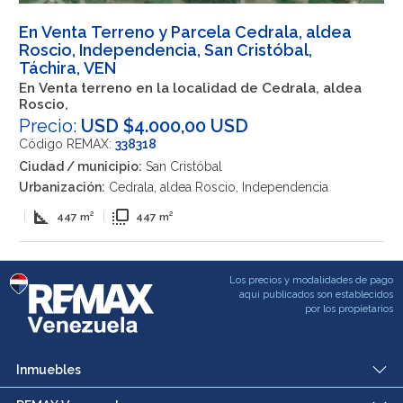
En Venta Terreno y Parcela Cedrala, aldea
Roscio, Independencia, San Cristóbal,
Táchira, VEN
En Venta terreno en la localidad de Cedrala, aldea
Roscio,
Precio:
USD $4.000,00 USD
Código REMAX:
338318
Ciudad / municipio:
San Cristóbal
Urbanización:
Cedrala, aldea Roscio, Independencia
square_foot
flip_to_front
|
447 m²
|
447 m²
Los precios y modalidades de pago
aqui publicados son establecidos
por los propietarios
Inmuebles