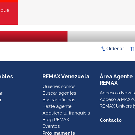
 que
swap_vert
Ordenar
ebles
REMAX Venezuela
Área Agente
REMAX
Quiénes somos
Acceso a Novus
ar
Buscar agentes
Acceso a MAX/
r
Buscar oficinas
REMAX Universit
Hazte agente
Adquiere tu franquicia
Blog REMAX
Contacto
Eventos
Próximamente