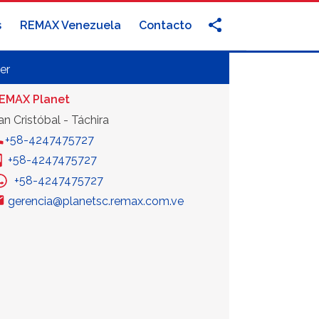
s
REMAX Venezuela
Contacto
er
EMAX Planet
an Cristóbal - Táchira
+58-4247475727
+58-4247475727
+58-4247475727
gerencia@planetsc.remax.com.ve