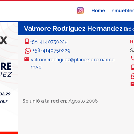
Home
Inmueble
Valmore Rodriguez Hernandez
Brók
+58-4140750229
R
+58-4140750229
S
valmorerodriguez@planetsc.remax.co
m.ve
Se unió a la red en:
Agosto 2006