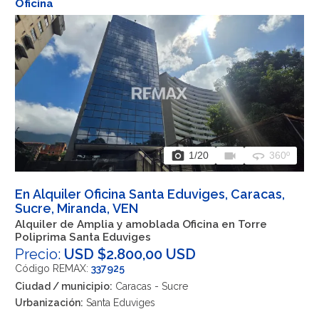
Oficina
photo_camera
videocam
360
1
/20
360º
En Alquiler Oficina Santa Eduviges, Caracas,
Sucre, Miranda, VEN
Alquiler de Amplia y amoblada Oficina en Torre
Poliprima Santa Eduviges
Precio:
USD $2.800,00 USD
Código REMAX:
337925
Ciudad / municipio:
Caracas - Sucre
Urbanización:
Santa Eduviges