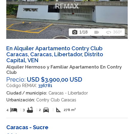
photo_camera
videocam
360
1
/18
360º
En Alquiler Apartamento Contry Club
Caracas, Caracas, Libertador, Distrito
Capital, VEN
Alquiler Hermoso y Familiar Apartamento En Contry
Club
Precio:
USD $3.900,00 USD
Código REMAX:
336781
Ciudad / municipio:
Caracas - Libertador
Urbanización:
Contry Club Caracas
hotel
bathtub
directions_car
square_foot
4
|
3
|
2
|
278 m²
Caracas - Sucre