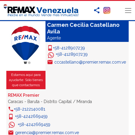
Carmen Cecilia Castellano
Avila
Agente
+58-4128907239
+58-4128907239
cccastellano@premier.remax.com.ve
Estamos aquí para
ayudarte: Sólo tienes
que contactarnos
REMAX Premier
Caracas - Baruta - Distrito Capital / Miranda
+58-2122140081
+58-4242669459
+58-4242669459
gerencia@premier.remax.com.ve