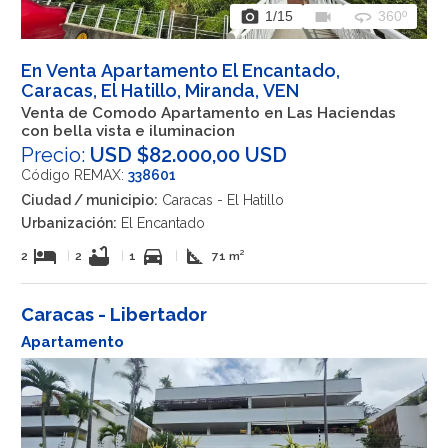
photo_camera
videocam
360
1
/15
360º
En Venta Apartamento El Encantado,
Caracas, El Hatillo, Miranda, VEN
Venta de Comodo Apartamento en Las Haciendas
con bella vista e iluminacion
Precio:
USD $82.000,00 USD
Código REMAX:
338601
Ciudad / municipio:
Caracas - El Hatillo
Urbanización:
El Encantado
hotel
bathtub
directions_car
square_foot
2
|
2
|
1
|
71 m²
Caracas - Libertador
Apartamento