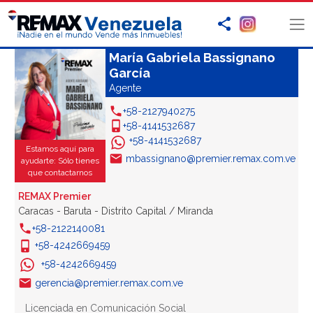
María Gabriela Bassignano
García
Agente
+58-2127940275
+58-4141532687
+58-4141532687
Estamos aquí para
mbassignano@premier.remax.com.ve
ayudarte: Sólo tienes
que contactarnos
REMAX Premier
Caracas - Baruta - Distrito Capital / Miranda
+58-2122140081
+58-4242669459
+58-4242669459
gerencia@premier.remax.com.ve
Licenciada en Comunicación Social