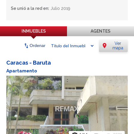
Se unió a la red en:
Julio 2019
INMUEBLES
AGENTES
Ver
swap_vert
location_on
Ordenar
mapa
Caracas - Baruta
Apartamento