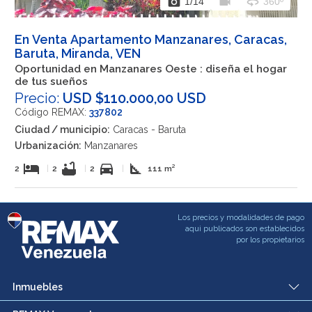
photo_camera
videocam
360
1
/14
360º
En Venta Apartamento Manzanares, Caracas,
Baruta, Miranda, VEN
Oportunidad en Manzanares Oeste : diseña el hogar
de tus sueños
Precio:
USD $110.000,00 USD
Código REMAX:
337802
Ciudad / municipio:
Caracas - Baruta
Urbanización:
Manzanares
hotel
bathtub
directions_car
square_foot
2
|
2
|
2
|
111 m²
Los precios y modalidades de pago
aqui publicados son establecidos
por los propietarios
Inmuebles