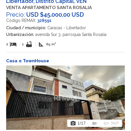
Libertador, Distrito Capital, VEN
VENTA APARTAMENTO SANTA ROSALIA
Precio:
USD $45.000,00 USD
Código REMAX:
328591
Ciudad / municipio:
Caracas - Libertador
Urbanización:
avenida Sur 3, parroquia Santa Rosalia
hotel
bathtub
square_foot
2
|
1
|
65 m²
Casa o TownHouse
photo_camera
videocam
360
1
/17
360º