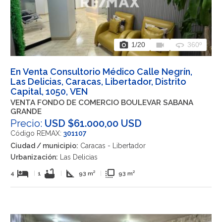
photo_camera
videocam
360
1
/20
360º
En Venta Consultorio Médico Calle Negrín,
Las Delicias, Caracas, Libertador, Distrito
Capital, 1050, VEN
VENTA FONDO DE COMERCIO BOULEVAR SABANA
GRANDE
Precio:
USD $61.000,00 USD
Código REMAX:
301107
Ciudad / municipio:
Caracas - Libertador
Urbanización:
Las Delicias
hotel
bathtub
square_foot
flip_to_front
4
|
1
|
93 m²
|
93 m²