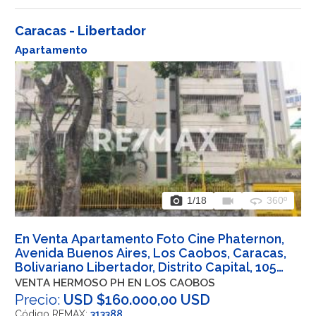
Caracas - Libertador
Apartamento
photo_camera
videocam
360
1
/18
360º
En Venta Apartamento Foto Cine Phaternon,
Avenida Buenos Aires, Los Caobos, Caracas,
Bolivariano Libertador, Distrito Capital, 1050,
VEN
VENTA HERMOSO PH EN LOS CAOBOS
Precio:
USD $160.000,00 USD
Código REMAX:
313388