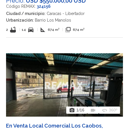
Precio:
USD $550.000,00 USD
Código REMAX:
324156
Ciudad / municipio:
Caracas - Libertador
Urbanización:
Barrio Los Manolos
bathtub
directions_car
square_foot
flip_to_front
2
|
14
|
674 m²
|
674 m²
photo_camera
videocam
360
1
/16
360º
En Venta Local Comercial Los Caobos,