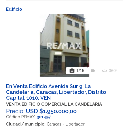
Edificio
photo_camera
videocam
360
1
/15
360º
En Venta Edificio Avenida Sur 9, La
Candelaria, Caracas, Libertador, Distrito
Capital, 1010, VEN
VENTA EDIFICIO COMERCIAL LA CANDELARIA
Precio:
USD $1.950.000,00
Código REMAX:
301497
Ciudad / municipio:
Caracas - Libertador