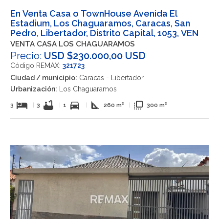
En Venta Casa o TownHouse Avenida El
Estadium, Los Chaguaramos, Caracas, San
Pedro, Libertador, Distrito Capital, 1053, VEN
VENTA CASA LOS CHAGUARAMOS
Precio:
USD $230.000,00 USD
Código REMAX:
321723
Ciudad / municipio:
Caracas - Libertador
Urbanización:
Los Chaguaramos
hotel
bathtub
directions_car
square_foot
flip_to_front
3
|
3
|
1
|
260 m²
|
300 m²