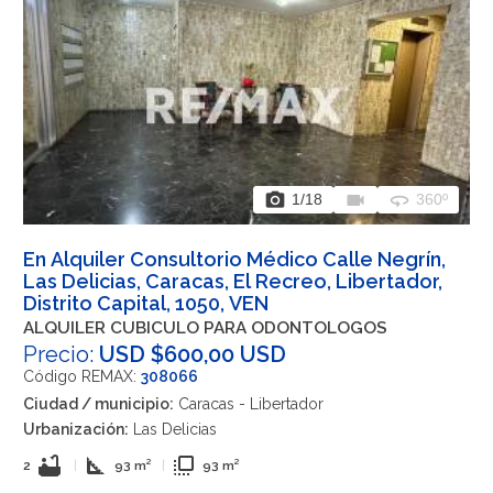
photo_camera
videocam
360
1
/18
360º
En Alquiler Consultorio Médico Calle Negrín,
Las Delicias, Caracas, El Recreo, Libertador,
Distrito Capital, 1050, VEN
ALQUILER CUBICULO PARA ODONTOLOGOS
Precio:
USD $600,00 USD
Código REMAX:
308066
Ciudad / municipio:
Caracas - Libertador
Urbanización:
Las Delicias
bathtub
square_foot
flip_to_front
2
|
93 m²
|
93 m²