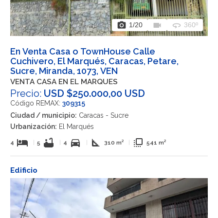
photo_camera
videocam
360
1
/20
360º
En Venta Casa o TownHouse Calle
Cuchivero, El Marqués, Caracas, Petare,
Sucre, Miranda, 1073, VEN
VENTA CASA EN EL MARQUES
Precio:
USD $250.000,00 USD
Código REMAX:
309315
Ciudad / municipio:
Caracas - Sucre
Urbanización:
El Marqués
hotel
bathtub
directions_car
square_foot
flip_to_front
4
|
5
|
4
|
310 m²
|
541 m²
Edificio