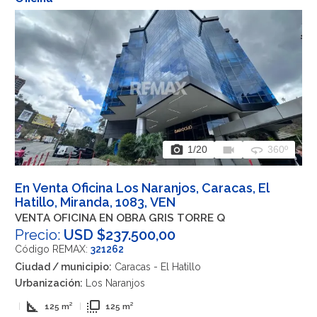
photo_camera
videocam
360
1
/20
360º
En Venta Oficina Los Naranjos, Caracas, El
Hatillo, Miranda, 1083, VEN
VENTA OFICINA EN OBRA GRIS TORRE Q
Precio:
USD $237.500,00
Código REMAX:
321262
Ciudad / municipio:
Caracas - El Hatillo
Urbanización:
Los Naranjos
square_foot
flip_to_front
|
125 m²
|
125 m²