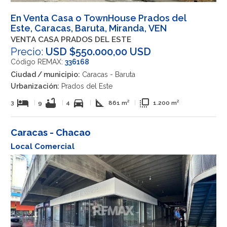
En Venta Casa o TownHouse Prados del
Este, Caracas, Baruta, Miranda, VEN
VENTA CASA PRADOS DEL ESTE
Precio:
USD $550.000,00 USD
Código REMAX:
336168
Ciudad / municipio:
Caracas - Baruta
Urbanización:
Prados del Este
hotel
bathtub
directions_car
square_foot
flip_to_front
3
|
9
|
4
|
861 m²
|
1.200 m²
Caracas - Chacao
Local Comercial