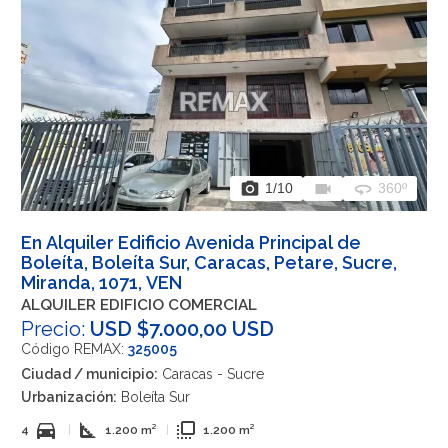
photo_camera
videocam
360
1
/10
360º
En Alquiler Edificio Avenida Principal de
Boleíta, Boleíta Sur, Caracas, Petare, Sucre,
Miranda, 1071, VEN
ALQUILER EDIFICIO COMERCIAL
Precio:
USD $7.000,00 USD
Código REMAX:
325005
Ciudad / municipio:
Caracas - Sucre
Urbanización:
Boleíta Sur
directions_car
square_foot
flip_to_front
4
|
1.200 m²
|
1.200 m²