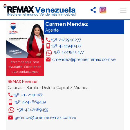
Carmen Mendez
Agente
+58-2127940277
+58-4241940477
+58-4241940477
cmendez@premier.remax.com.ve
Estamos aquí para
ayudarte: Sólo tienes
que contactarnos
REMAX Premier
Caracas - Baruta - Distrito Capital / Miranda
+58-2122140081
+58-4242669459
+58-4242669459
gerencia@premier.remax.com.ve