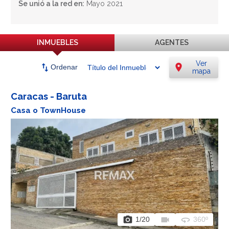
Se unió a la red en:
Mayo 2021
INMUEBLES
AGENTES
Ver
swap_vert
location_on
Ordenar
mapa
Caracas - Baruta
Casa o TownHouse
photo_camera
videocam
360
1
/20
360º