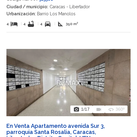
Ciudad / municipio:
Caracas - Libertador
Urbanización:
Barrio Los Manolos
hotel
bathtub
directions_car
square_foot
4
|
4
|
4
|
350 m²
photo_camera
videocam
360
1
/17
360º
En Venta Apartamento avenida Sur 3,
parroquia Santa Rosalia, Caracas,