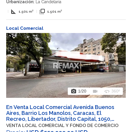
Urbanización:
La Candelaria
square_foot
flip_to_front
|
1.501 m²
|
1.501 m²
Local Comercial
photo_camera
videocam
360
1
/20
360º
En Venta Local Comercial Avenida Buenos
Aires, Barrio Los Manolos, Caracas, El
Recreo, Libertador, Distrito Capital, 1050,
VEN
VENTA LOCAL COMERCIAL Y FONDO DE COMERCIO