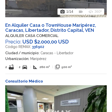
photo_camera
videocam
360
1
/14
360º
En Alquiler Casa o TownHouse Maripérez,
Caracas, Libertador, Distrito Capital, VEN
ALQUILER CASA COMERCIAL
Precio:
USD $2.000,00 USD
Código REMAX:
336902
Ciudad / municipio:
Caracas - Libertador
Urbanización:
Maripérez
bathtub
directions_car
square_foot
flip_to_front
2
|
2
|
260 m²
|
500 m²
Consultorio Médico