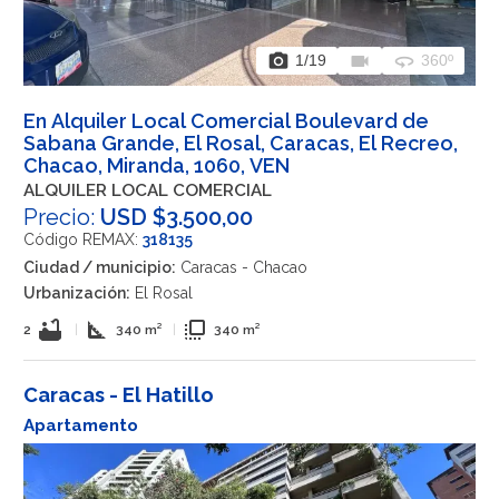
photo_camera
videocam
360
1
/19
360º
En Alquiler Local Comercial Boulevard de
Sabana Grande, El Rosal, Caracas, El Recreo,
Chacao, Miranda, 1060, VEN
ALQUILER LOCAL COMERCIAL
Precio:
USD $3.500,00
Código REMAX:
318135
Ciudad / municipio:
Caracas - Chacao
Urbanización:
El Rosal
bathtub
square_foot
flip_to_front
2
|
340 m²
|
340 m²
Caracas - El Hatillo
Apartamento