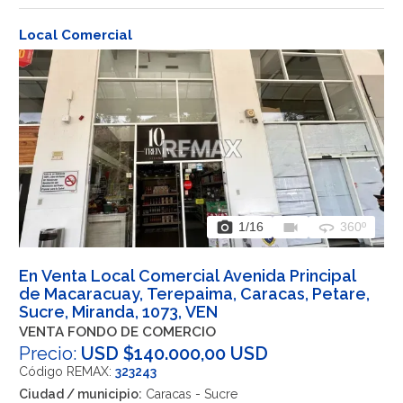
Local Comercial
photo_camera
videocam
360
1
/16
360º
En Venta Local Comercial Avenida Principal
de Macaracuay, Terepaima, Caracas, Petare,
Sucre, Miranda, 1073, VEN
VENTA FONDO DE COMERCIO
Precio:
USD $140.000,00 USD
Código REMAX:
323243
Ciudad / municipio:
Caracas - Sucre