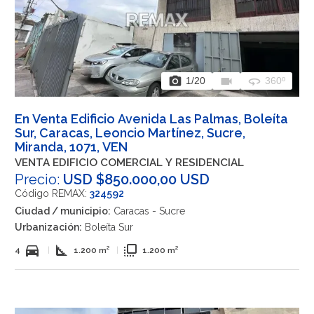
photo_camera
videocam
360
1
/20
360º
En Venta Edificio Avenida Las Palmas, Boleíta
Sur, Caracas, Leoncio Martínez, Sucre,
Miranda, 1071, VEN
VENTA EDIFICIO COMERCIAL Y RESIDENCIAL
Precio:
USD $850.000,00 USD
Código REMAX:
324592
Ciudad / municipio:
Caracas - Sucre
Urbanización:
Boleíta Sur
directions_car
square_foot
flip_to_front
4
|
1.200 m²
|
1.200 m²