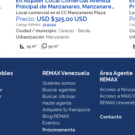
En Alquiler Local Comercial Avenida
En
,
Principal de Manzanares, Manzanares,
Pr
,
Caracas, Nuestra Señora del Rosario,
Ca
Local comercial en el CC Manzanares Plaza
Lo
Baruta, Miranda, 1080, VEN
Precio:
USD $325,00 USD
Ba
P
Código REMAX:
319194
Có
Ciudad / municipio:
Caracas - Baruta
Ci
Urbanización:
Manzanares
Ur
square_foot
flip_to_front
squa
|
55 m²
|
55 m²
|
ebles
REMAX Venezuela
Área Agente
REMAX
Quiénes somos
Acceso a Novus
ar
Buscar agentes
Acceso a MAX/
r
Buscar oficinas
REMAX Universit
Hazte agente
Adquiere tu franquicia
Blog REMAX
Contacto
Eventos
Próximamente