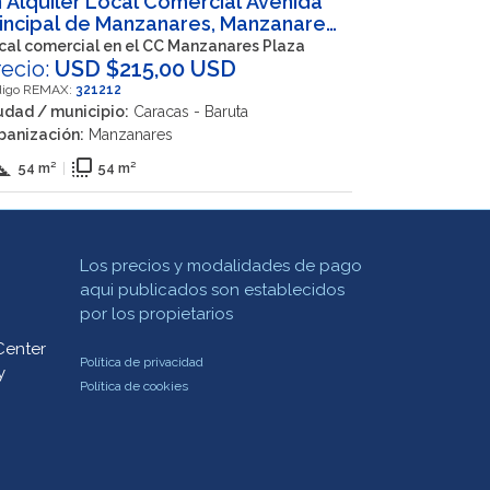
 Alquiler Local Comercial Avenida
incipal de Manzanares, Manzanares,
racas, Nuestra Señora del Rosario,
cal comercial en el CC Manzanares Plaza
ruta, Miranda, 1080, VEN
recio:
USD $215,00 USD
digo REMAX:
321212
udad / municipio:
Caracas - Baruta
banización:
Manzanares
re_foot
flip_to_front
54 m²
|
54 m²
Los precios y modalidades de pago
aqui publicados son establecidos
por los propietarios
Center
Política de privacidad
y
Política de cookies