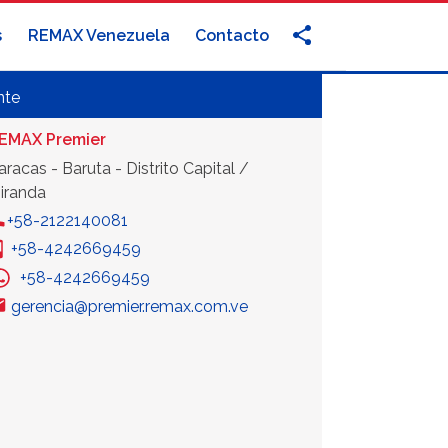
s
REMAX Venezuela
Contacto
nte
EMAX Premier
aracas - Baruta - Distrito Capital /
iranda
+58-2122140081
+58-4242669459
+58-4242669459
gerencia@premier.remax.com.ve