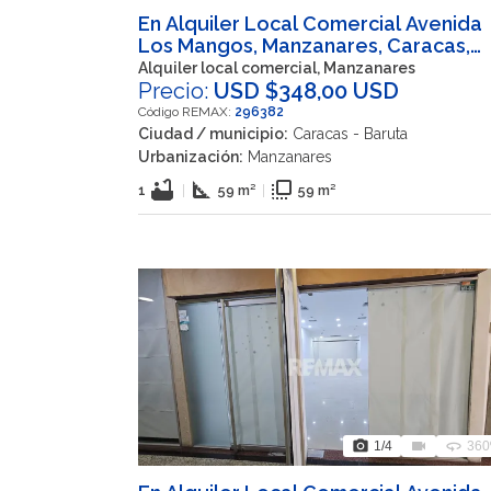
En Alquiler Local Comercial Avenida
Los Mangos, Manzanares, Caracas,
Baruta, Miranda, 1080, VEN
Alquiler local comercial, Manzanares
Precio:
USD $348,00 USD
Código REMAX:
296382
Ciudad / municipio:
Caracas - Baruta
Urbanización:
Manzanares
bathtub
square_foot
flip_to_front
1
|
59 m²
|
59 m²
photo_camera
videocam
360
1
/4
360