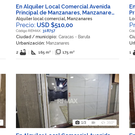
En Alquiler Local Comercial Avenida
En
Principal de Manzanares, Manzanares,
Pr
Caracas, Nuestra Señora del Rosario,
Ca
Alquiler local comercial, Manzanares
Lo
Baruta, Miranda, 1080, VEN
Precio:
USD $510,00
Ba
P
Código REMAX:
318757
Có
Ciudad / municipio:
Caracas - Baruta
Ci
Urbanización:
Manzanares
Ur
bathtub
square_foot
flip_to_front
ba
2
|
165 m²
|
175 m²
1
photo_camera
videocam
360
º
1
/3
360º