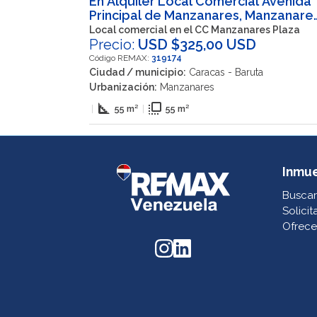
En Alquiler Local Comercial Avenida
Principal de Manzanares, Manzanares
Caracas, Nuestra Señora del Rosario
Local comercial en el CC Manzanares Plaza
Baruta, Miranda, 1080, VEN
Precio:
USD $325,00 USD
Código REMAX:
319174
Ciudad / municipio:
Caracas - Baruta
Urbanización:
Manzanares
square_foot
flip_to_front
|
55 m²
|
55 m²
Inmu
Buscar
Solicit
Ofrece