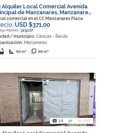
 Alquiler Local Comercial Avenida
incipal de Manzanares, Manzanares,
racas, Nuestra Señora del Rosario,
cal comercial en el CC Manzanares Plaza
ruta, Miranda, 1080, VEN
recio:
USD $371,00
digo REMAX:
319127
udad / municipio:
Caracas - Baruta
banización:
Manzanares
thtub
square_foot
flip_to_front
|
66 m²
|
66 m²
photo_camera
videocam
360
1
/4
360º