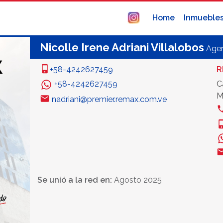
Home
Inmueble
Nicolle Irene Adriani Villalobos
Age
+58-4242627459
R
+58-4242627459
C
M
nadriani@premier.remax.com.ve
Se unió a la red en:
Agosto 2025