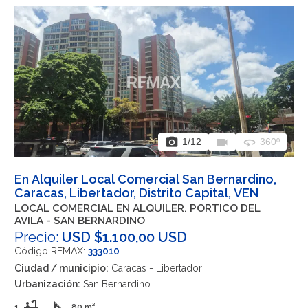
photo_camera
videocam
360
1
/12
360º
En Alquiler Local Comercial San Bernardino,
Caracas, Libertador, Distrito Capital, VEN
LOCAL COMERCIAL EN ALQUILER. PORTICO DEL
AVILA - SAN BERNARDINO
Precio:
USD $1.100,00 USD
Código REMAX:
333010
Ciudad / municipio:
Caracas - Libertador
Urbanización:
San Bernardino
bathtub
square_foot
1
|
80 m²