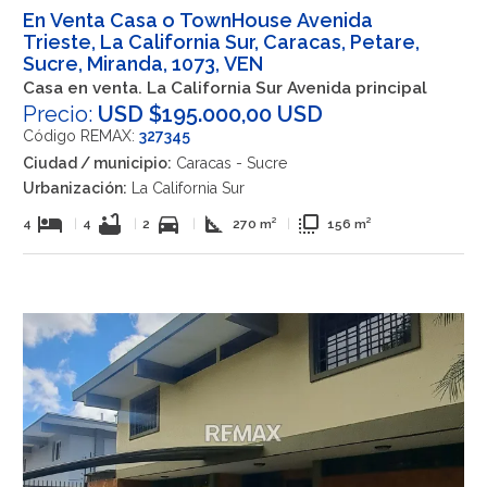
En Venta Casa o TownHouse Avenida
Trieste, La California Sur, Caracas, Petare,
Sucre, Miranda, 1073, VEN
Casa en venta. La California Sur Avenida principal
Precio:
USD $195.000,00 USD
Código REMAX:
327345
Ciudad / municipio:
Caracas - Sucre
Urbanización:
La California Sur
hotel
bathtub
directions_car
square_foot
flip_to_front
4
|
4
|
2
|
270 m²
|
156 m²