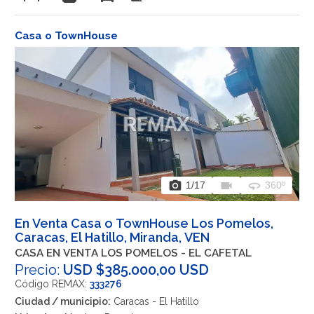
Casa o TownHouse
photo_camera
videocam
360
1
/17
360º
En Venta Casa o TownHouse Los Pomelos,
Caracas, El Hatillo, Miranda, VEN
CASA EN VENTA LOS POMELOS - EL CAFETAL
Precio:
USD $385.000,00 USD
Código REMAX:
333276
Ciudad / municipio:
Caracas - El Hatillo