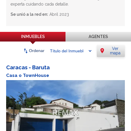
experta cuidando cada detalle.
Se unió a la red en:
Abril 2023
INMUEBLES
AGENTES
Ver
swap_vert
location_on
Ordenar
mapa
Caracas - Baruta
Casa o TownHouse