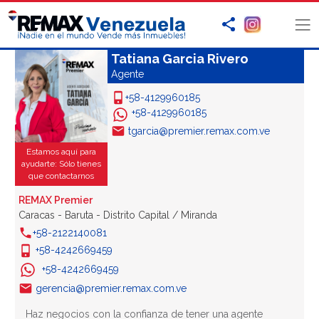
Tatiana Garcia Rivero
Agente
+58-4129960185
+58-4129960185
tgarcia@premier.remax.com.ve
Estamos aquí para
ayudarte: Sólo tienes
que contactarnos
REMAX Premier
Caracas - Baruta - Distrito Capital / Miranda
+58-2122140081
+58-4242669459
+58-4242669459
gerencia@premier.remax.com.ve
Haz negocios con la confianza de tener una agente