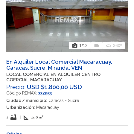
photo_camera
videocam
360
1
/12
360º
En Alquiler Local Comercial Macaracuay,
Caracas, Sucre, Miranda, VEN
LOCAL COMERCIAL EN ALQUILER CENTRO
COERCIAL MACARACUAY
Precio:
USD $1.800,00 USD
Código REMAX:
332933
Ciudad / municipio:
Caracas - Sucre
Urbanización:
Macaracuay
bathtub
square_foot
1
|
196 m²