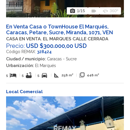
photo_camera
videocam
360
1
/15
360º
En Venta Casa o TownHouse El Marqués,
Caracas, Petare, Sucre, Miranda, 1071, VEN
CASA EN VENTA. EL MARQUES CALLE CERRADA
Precio:
USD $300.000,00 USD
Código REMAX:
328424
Ciudad / municipio:
Caracas - Sucre
Urbanización:
El Marqués
hotel
bathtub
directions_car
square_foot
flip_to_front
5
|
5
|
5
|
258 m²
|
448 m²
Local Comercial