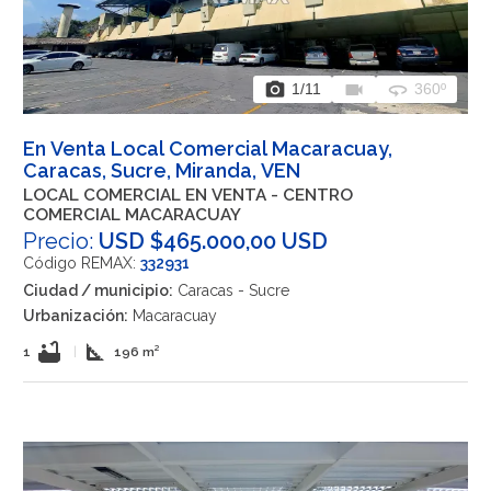
photo_camera
videocam
360
1
/11
360º
En Venta Local Comercial Macaracuay,
Caracas, Sucre, Miranda, VEN
LOCAL COMERCIAL EN VENTA - CENTRO
COMERCIAL MACARACUAY
Precio:
USD $465.000,00 USD
Código REMAX:
332931
Ciudad / municipio:
Caracas - Sucre
Urbanización:
Macaracuay
bathtub
square_foot
1
|
196 m²