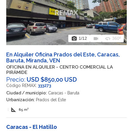
photo_camera
videocam
360
1
/12
360º
En Alquiler Oficina Prados del Este, Caracas,
Baruta, Miranda, VEN
OFICINA EN ALQUILER - CENTRO COMERCIAL LA
PIRÁMIDE
Precio:
USD $850,00 USD
Código REMAX:
333273
Ciudad / municipio:
Caracas - Baruta
Urbanización:
Prados del Este
square_foot
|
85 m²
Caracas - El Hatillo