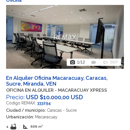
Oficina
photo_camera
videocam
360
1
/12
360º
En Alquiler Oficina Macaracuay, Caracas,
Sucre, Miranda, VEN
OFICINA EN ALQUILER - MACARACUAY XPRESS
Precio:
USD $10.000,00 USD
Código REMAX:
333294
Ciudad / municipio:
Caracas - Sucre
Urbanización:
Macaracuay
bathtub
square_foot
4
|
868 m²