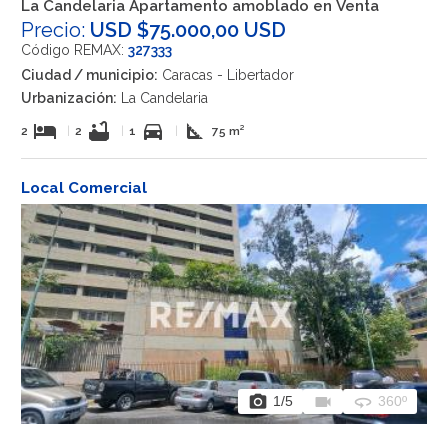
La Candelaria Apartamento amoblado en Venta
Precio:
USD $75.000,00 USD
Código REMAX:
327333
Ciudad / municipio:
Caracas - Libertador
Urbanización:
La Candelaria
hotel
bathtub
directions_car
square_foot
2
|
2
|
1
|
75 m²
Local Comercial
photo_camera
videocam
360
1
/5
360º