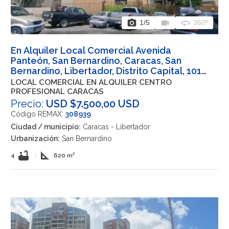
photo_camera
videocam
360
1
/5
360º
En Alquiler Local Comercial Avenida
Panteón, San Bernardino, Caracas, San
Bernardino, Libertador, Distrito Capital, 1010,
VEN
LOCAL COMERCIAL EN ALQUILER CENTRO
PROFESIONAL CARACAS
Precio:
USD $7.500,00 USD
Código REMAX:
308939
Ciudad / municipio:
Caracas - Libertador
Urbanización:
San Bernardino
bathtub
square_foot
4
|
620 m²