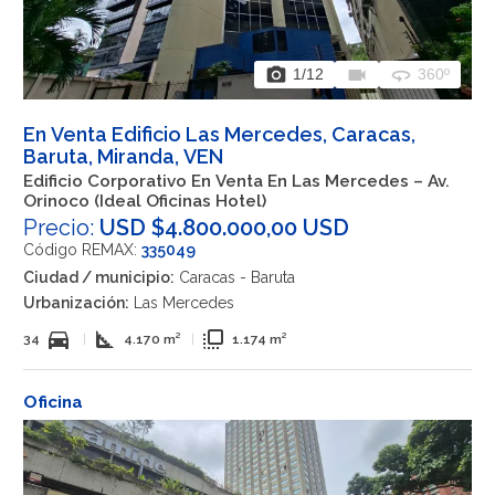
photo_camera
videocam
360
1
/12
360º
En Venta Edificio Las Mercedes, Caracas,
Baruta, Miranda, VEN
Edificio Corporativo En Venta En Las Mercedes – Av.
Orinoco (Ideal Oficinas Hotel)
Precio:
USD $4.800.000,00 USD
Código REMAX:
335049
Ciudad / municipio:
Caracas - Baruta
Urbanización:
Las Mercedes
directions_car
square_foot
flip_to_front
34
|
4.170 m²
|
1.174 m²
Oficina