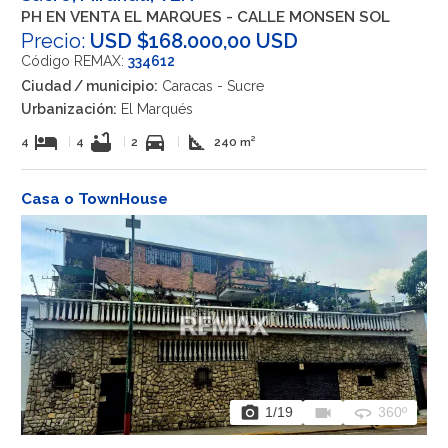
PH EN VENTA EL MARQUES - CALLE MONSEN SOL
Precio:
USD $168.000,00 USD
Código REMAX:
334612
Ciudad / municipio:
Caracas - Sucre
Urbanización:
El Marqués
hotel
bathtub
directions_car
square_foot
4
|
4
|
2
|
240 m²
Casa o TownHouse
photo_camera
videocam
360
1
/19
360º