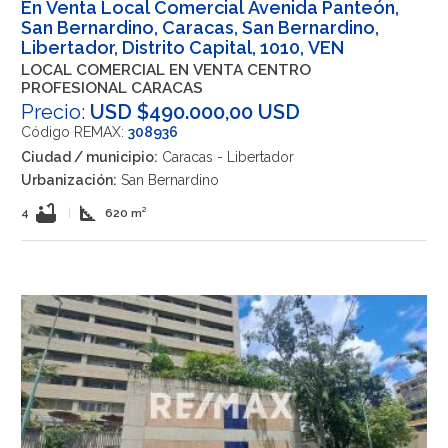
En Venta Local Comercial Avenida Panteón,
San Bernardino, Caracas, San Bernardino,
Libertador, Distrito Capital, 1010, VEN
LOCAL COMERCIAL EN VENTA CENTRO
PROFESIONAL CARACAS
Precio:
USD $490.000,00 USD
Código REMAX:
308936
Ciudad / municipio:
Caracas - Libertador
Urbanización:
San Bernardino
bathtub
square_foot
4
|
620 m²