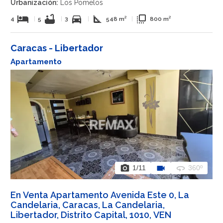
Urbanización:
Los Pomelos
hotel
bathtub
directions_car
square_foot
flip_to_front
4
|
5
|
3
|
548 m²
|
800 m²
Caracas - Libertador
Apartamento
photo_camera
videocam
360
1
/11
360º
En Venta Apartamento Avenida Este 0, La
Candelaria, Caracas, La Candelaria,
Libertador, Distrito Capital, 1010, VEN