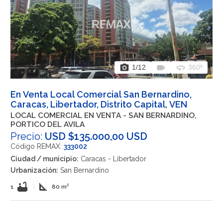
photo_camera
videocam
360
1
/12
360º
En Venta Local Comercial San Bernardino,
Caracas, Libertador, Distrito Capital, VEN
LOCAL COMERCIAL EN VENTA - SAN BERNARDINO,
PORTICO DEL AVILA
Precio:
USD $135.000,00 USD
Código REMAX:
333002
Ciudad / municipio:
Caracas - Libertador
Urbanización:
San Bernardino
bathtub
square_foot
1
|
80 m²