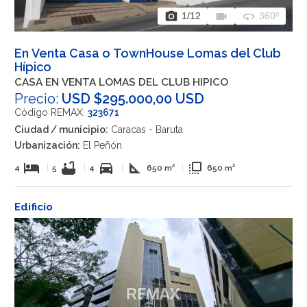
photo_camera
videocam
360
1
/12
360º
En Venta Casa o TownHouse Lomas del Club
Hípico
CASA EN VENTA LOMAS DEL CLUB HIPICO
Precio:
USD $295.000,00 USD
Código REMAX:
323671
Ciudad / municipio:
Caracas - Baruta
Urbanización:
El Peñón
hotel
bathtub
directions_car
square_foot
flip_to_front
4
|
5
|
4
|
650 m²
|
650 m²
Edificio