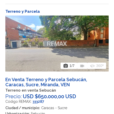
Terreno y Parcela
photo_camera
videocam
360
1
/7
360º
En Venta Terreno y Parcela Sebucán,
Caracas, Sucre, Miranda, VEN
Terreno en venta Sebucán
Precio:
USD $650.000,00 USD
Código REMAX:
333287
Ciudad / municipio:
Caracas - Sucre
Urbanización:
Sebucán